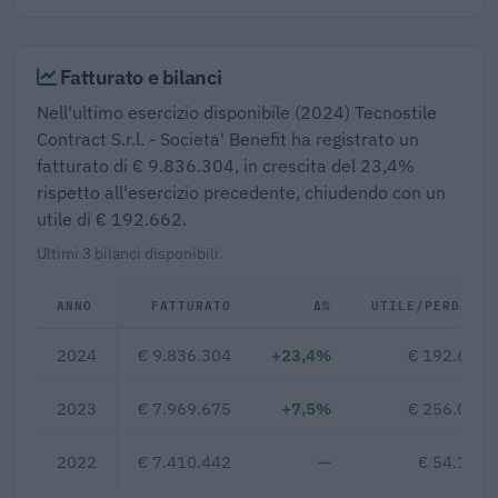
Fatturato e bilanci
Nell'ultimo esercizio disponibile (2024) Tecnostile
Contract S.r.l. - Societa' Benefit ha registrato un
fatturato di € 9.836.304, in crescita del 23,4%
rispetto all'esercizio precedente, chiudendo con un
utile di € 192.662.
Ultimi 3 bilanci disponibili.
ANNO
FATTURATO
Δ%
UTILE/PERDITA
2024
€ 9.836.304
+23,4%
€ 192.662
2023
€ 7.969.675
+7,5%
€ 256.083
2022
€ 7.410.442
—
€ 54.151