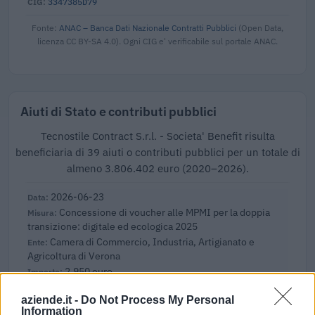
3347385D79
Fonte:
ANAC – Banca Dati Nazionale Contratti Pubblici
(Open Data,
licenza CC BY-SA 4.0). Ogni CIG e' verificabile sul portale ANAC.
Aiuti di Stato e contributi pubblici
Tecnostile Contract S.r.l. - Societa' Benefit risulta
beneficiaria di 39 aiuti o contributi pubblici per un totale di
almeno 3.806.402 euro (2020–2026).
2026-06-23
Concessione di voucher alle MPMI per la doppia
transizione: digitale ed ecologica 2025
Camera di Commercio, Industria, Artigianato e
Agricoltura di Verona
2.950 euro
2026-05-06
aziende.it -
Do Not Process My Personal
Information