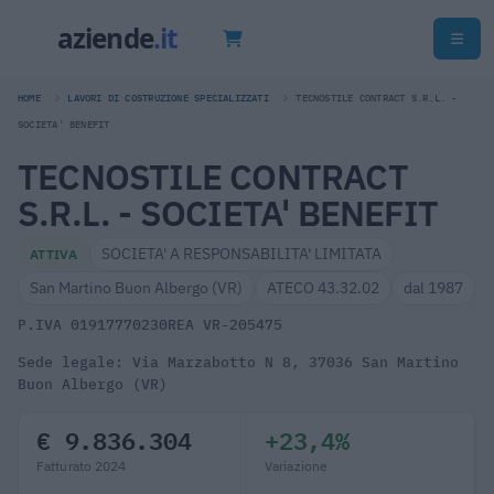
HOME
LAVORI DI COSTRUZIONE SPECIALIZZATI
TECNOSTILE CONTRACT S.R.L. -
SOCIETA' BENEFIT
TECNOSTILE CONTRACT
S.R.L. - SOCIETA' BENEFIT
SOCIETA' A RESPONSABILITA' LIMITATA
ATTIVA
San Martino Buon Albergo (VR)
ATECO 43.32.02
dal 1987
P.IVA 01917770230
REA VR-205475
Sede legale: Via Marzabotto N 8, 37036 San Martino
Buon Albergo (VR)
€ 9.836.304
+23,4%
Fatturato 2024
Variazione