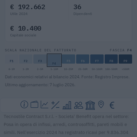
€ 192.662
36
Utile 2024
Dipendenti
€ 10.400
Capitale sociale
F4
SCALA NAZIONALE DEL FATTURATO
FASCIA
F1
F2
F3
F5
F6
F7
F8
F9
F4
0-1M
1-2M
2-5M
5-10M
10-25M
25-50M
50-100M
100-500M
>500M
Dati economici relativi al bilancio 2024. Fonte: Registro Imprese.
Ultimo aggiornamento: 7 luglio 2026.
Tecnostile Contract S.r.l. - Societa' Benefit opera nel settore:
Posa in opera di infissi, arredi, controsoffitti, pareti mobili e
simili. Nell'esercizio 2024 ha registrato ricavi per 9.836.304