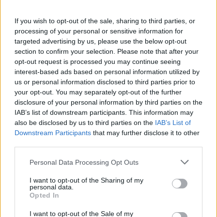
Regolamento per i fondi interprofessionali per la
formazione continua per la concessioni di aiuti di stato
esentati ai s
If you wish to opt-out of the sale, sharing to third parties, or
FONDIMPRESA
processing of your personal or sensitive information for
3.593 euro
targeted advertising by us, please use the below opt-out
section to confirm your selection. Please note that after your
2026-02-03
opt-out request is processed you may continue seeing
Fondo di garanzia per le piccole e medie imprese
interest-based ads based on personal information utilized by
us or personal information disclosed to third parties prior to
Banca del Mezzogiorno MedioCredito Centrale S.p.A.
your opt-out. You may separately opt-out of the further
400.000 euro
disclosure of your personal information by third parties on the
IAB’s list of downstream participants. This information may
2025-12-23
also be disclosed by us to third parties on the
IAB’s List of
Fondo di garanzia per le piccole e medie imprese
Downstream Participants
that may further disclose it to other
Banca del Mezzogiorno MedioCredito Centrale S.p.A.
third parties.
250.000 euro
Personal Data Processing Opt Outs
2025-12-18
Concessione di voucher alle MPMI per la doppia
I want to opt-out of the Sharing of my
transizione: digitale ed ecologica 2025
personal data.
Opted In
Camera di Commercio, Industria, Artigianato e
Agricoltura di Verona
I want to opt-out of the Sale of my