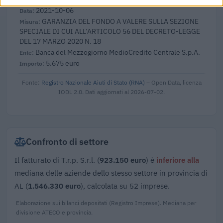
2021-10-06
GARANZIA DEL FONDO A VALERE SULLA SEZIONE
SPECIALE DI CUI ALL’ARTICOLO 56 DEL DECRETO-LEGGE
DEL 17 MARZO 2020 N. 18
Banca del Mezzogiorno MedioCredito Centrale S.p.A.
5.675 euro
Fonte:
Registro Nazionale Aiuti di Stato (RNA)
– Open Data, licenza
IODL 2.0. Dati aggiornati al 2026-07-02.
Confronto di settore
Il fatturato di T.r.p. S.r.l. (
923.150 euro
) è
inferiore alla
mediana delle aziende dello stesso settore in provincia di
AL (
1.546.330 euro
), calcolata su 52 imprese.
Elaborazione sui bilanci depositati (Registro Imprese). Mediana per
divisione ATECO e provincia.