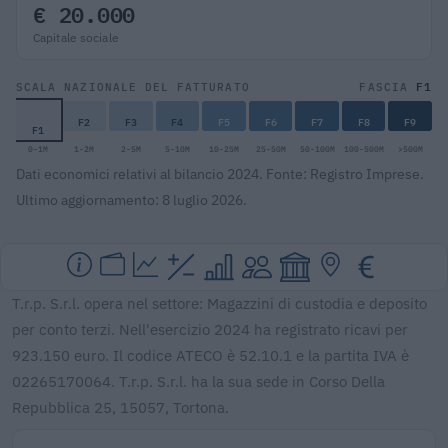
€ 20.000
Capitale sociale
F1
SCALA NAZIONALE DEL FATTURATO
FASCIA
F2
F3
F4
F5
F6
F7
F8
F9
F1
0-1M
1-2M
2-5M
5-10M
10-25M
25-50M
50-100M
100-500M
>500M
Dati economici relativi al bilancio 2024. Fonte: Registro Imprese.
Ultimo aggiornamento: 8 luglio 2026.
T.r.p. S.r.l. opera nel settore: Magazzini di custodia e deposito
per conto terzi. Nell'esercizio 2024 ha registrato ricavi per
923.150 euro. Il codice ATECO è 52.10.1 e la partita IVA è
02265170064. T.r.p. S.r.l. ha la sua sede in Corso Della
Repubblica 25, 15057, Tortona.