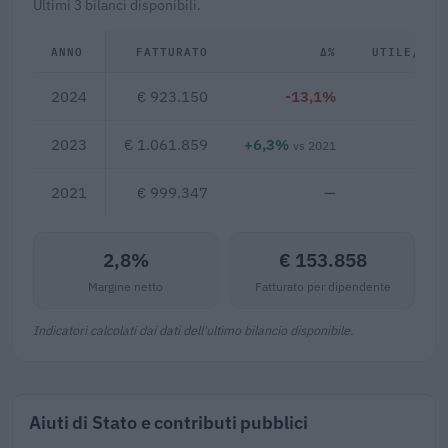
Ultimi 3 bilanci disponibili.
ANNO
FATTURATO
Δ%
UTILE/PER
2024
€ 923.150
-13,1%
€ 25
2023
€ 1.061.859
+6,3%
€ 23
vs 2021
2021
€ 999.347
—
2,8%
€ 153.858
Margine netto
Fatturato per dipendente
Indicatori calcolati dai dati dell'ultimo bilancio disponibile.
Aiuti di Stato e contributi pubblici