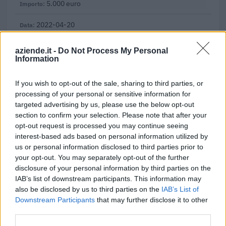
5.000 euro
2022-04-20
COVID-19: Fondo di garanzia PMI - Modifica
SA.56966, SA.57625, SA.59655
aziende.it -
Do Not Process My Personal
Banca del Mezzogiorno MedioCredito Centrale S.p.A.
Information
211.753 euro
If you wish to opt-out of the sale, sharing to third parties, or
2022-01-05
processing of your personal or sensitive information for
GARANZIA DEL FONDO A VALERE SULLA SEZIONE
targeted advertising by us, please use the below opt-out
SPECIALE DI CUI ALL’ARTICOLO 56 DEL DECRETO-LEGGE
section to confirm your selection. Please note that after your
DEL 17 MARZO 2020 N. 18
opt-out request is processed you may continue seeing
Banca del Mezzogiorno MedioCredito Centrale S.p.A.
interest-based ads based on personal information utilized by
26.361 euro
us or personal information disclosed to third parties prior to
your opt-out. You may separately opt-out of the further
2021-12-27
disclosure of your personal information by third parties on the
GARANZIA DEL FONDO A VALERE SULLA SEZIONE
IAB’s list of downstream participants. This information may
SPECIALE DI CUI ALL’ARTICOLO 56 DEL DECRETO-LEGGE
also be disclosed by us to third parties on the
IAB’s List of
DEL 17 MARZO 2020 N. 18
Downstream Participants
that may further disclose it to other
Banca del Mezzogiorno MedioCredito Centrale S.p.A.
third parties.
23.380 euro