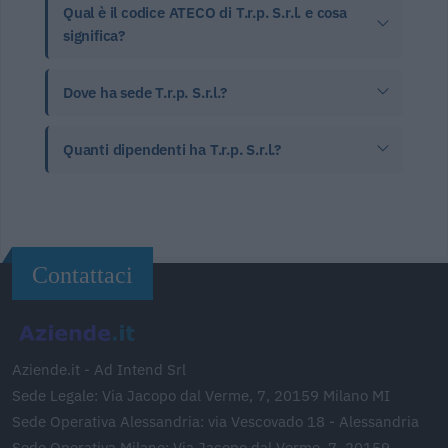
Qual è il codice ATECO di T.r.p. S.r.l. e cosa
significa?
Dove ha sede T.r.p. S.r.l.?
Quanti dipendenti ha T.r.p. S.r.l.?
Contattaci
Aziende.it - Ad Intend Srl
Sede Legale: Via Jacopo dal Verme, 7, 20159 Milano MI
Sede Operativa Alessandria: via Vescovado 18 - Alessandria
Sede Operativa Milano: Via Jacopo dal Verme, 7, 20159