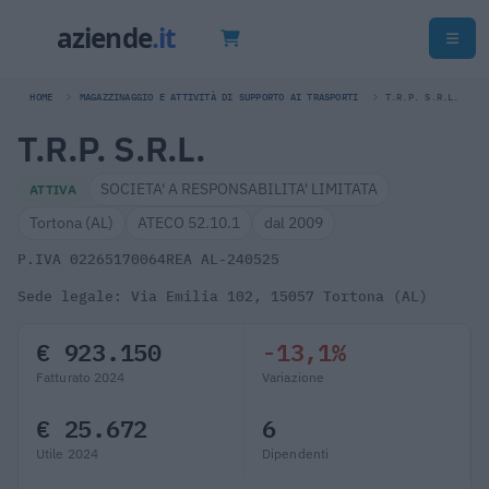
HOME
MAGAZZINAGGIO E ATTIVITÀ DI SUPPORTO AI TRASPORTI
T.R.P. S.R.L.
T.R.P. S.R.L.
SOCIETA' A RESPONSABILITA' LIMITATA
ATTIVA
Tortona (AL)
ATECO 52.10.1
dal 2009
P.IVA 02265170064
REA AL-240525
Sede legale: Via Emilia 102, 15057 Tortona (AL)
€ 923.150
-13,1%
Fatturato 2024
Variazione
€ 25.672
6
Utile 2024
Dipendenti