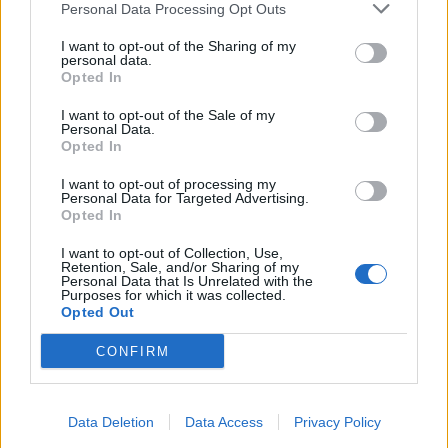
Personal Data Processing Opt Outs
2021-12-27
GARANZIA DEL FONDO A VALERE SULLA SEZIONE
I want to opt-out of the Sharing of my
personal data.
SPECIALE DI CUI ALL’ARTICOLO 56 DEL DECRETO-LEGGE
Opted In
DEL 17 MARZO 2020 N. 18
Banca del Mezzogiorno MedioCredito Centrale S.p.A.
I want to opt-out of the Sale of my
Personal Data.
494 euro
Opted In
2021-12-03
I want to opt-out of processing my
esenzioni fiscali e crediti d'imposta adottati a
Personal Data for Targeted Advertising.
seguito della crisi economica causata dall'epidemia di
Opted In
COVID-19 [con mo
I want to opt-out of Collection, Use,
agenzia delle entrate
Retention, Sale, and/or Sharing of my
169 euro
Personal Data that Is Unrelated with the
Purposes for which it was collected.
Opted Out
2021-10-06
GARANZIA DEL FONDO A VALERE SULLA SEZIONE
CONFIRM
SPECIALE DI CUI ALL’ARTICOLO 56 DEL DECRETO-LEGGE
DEL 17 MARZO 2020 N. 18
Banca del Mezzogiorno MedioCredito Centrale S.p.A.
Data Deletion
Data Access
Privacy Policy
4.395 euro