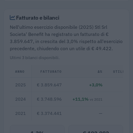
Fatturato e bilanci
Nell'ultimo esercizio disponibile (2025) Stl Srl
Societa' Benefit ha registrato un fatturato di €
3.859.647, in crescita del 3,0% rispetto all'esercizio
precedente, chiudendo con un utile di € 49.422.
Ultimi 3 bilanci disponibili.
ANNO
FATTURATO
Δ%
UTILE/PE
2025
€ 3.859.647
+3,0%
€ 4
2024
€ 3.748.596
+11,1%
€ 4
vs 2021
2021
€ 3.374.441
—