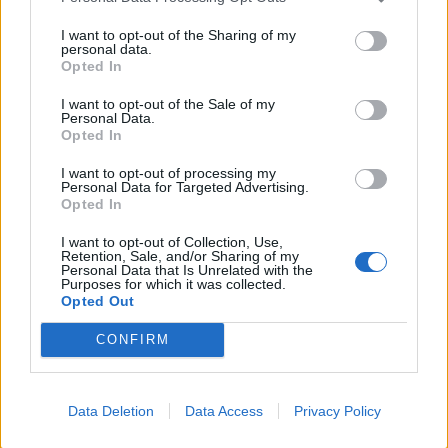
2026).
I want to opt-out of the Sharing of my
2026-06-04
personal data.
Progetto Forum Sud Est Asiatico
Opted In
Venicepromex Agenzia per l'internazionalizzazione
I want to opt-out of the Sale of my
Scarl
Personal Data.
3.774 euro
Opted In
2026-05-29
I want to opt-out of processing my
Personal Data for Targeted Advertising.
Incentivazione per la condivisione dell'energia
Opted In
elettrica da fonti rinnovabili e misura PNRR - M2C2 -
Investimento 1.2 p
I want to opt-out of Collection, Use,
GSE – Gestore Servizi Energetici S.p.A.
Retention, Sale, and/or Sharing of my
Personal Data that Is Unrelated with the
11.940 euro
Purposes for which it was collected.
Opted Out
2026-03-27
Regolamento per i fondi interprofessionali per la
CONFIRM
formazione continua per la concessioni di aiuti di stato
esentati ai s
FONDIMPRESA
Data Deletion
Data Access
Privacy Policy
4.791 euro