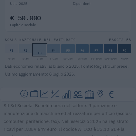
Utile 2025
Dipendenti
€ 50.000
Capitale sociale
F3
SCALA NAZIONALE DEL FATTURATO
FASCIA
F1
F2
F4
F5
F6
F7
F8
F9
F3
0-1M
1-2M
2-5M
5-10M
10-25M
25-50M
50-100M
100-500M
>500M
Dati economici relativi al bilancio 2025. Fonte: Registro Imprese.
Ultimo aggiornamento: 8 luglio 2026.
Stl Srl Societa' Benefit opera nel settore: Riparazione e
manutenzione di macchine ed attrezzature per ufficio (esclusi
computer, periferiche, fax). Nell'esercizio 2025 ha registrato
ricavi per 3.859.647 euro. Il codice ATECO è 33.12.51 e la