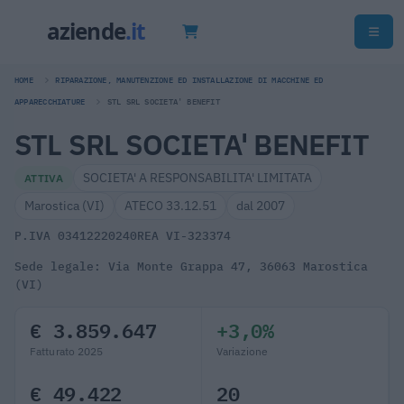
HOME
RIPARAZIONE, MANUTENZIONE ED INSTALLAZIONE DI MACCHINE ED
APPARECCHIATURE
STL SRL SOCIETA' BENEFIT
STL SRL SOCIETA' BENEFIT
SOCIETA' A RESPONSABILITA' LIMITATA
ATTIVA
Marostica (VI)
ATECO 33.12.51
dal 2007
P.IVA 03412220240
REA VI-323374
Sede legale: Via Monte Grappa 47, 36063 Marostica
(VI)
€ 3.859.647
+3,0%
Fatturato 2025
Variazione
€ 49.422
20