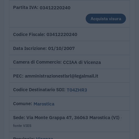
03412220240
Partita IVA
Acquista visura
03412220240
Codice Fiscale
01/10/2007
Data Iscrizione
CCIAA di Vicenza
Camera di Commercio
amministrazionestlsrl@legalmail.it
PEC
T04ZHR3
Codice Destinatario SDI
Marostica
Comune
Via Monte Grappa 47, 36063 Marostica (VI)
Sede
·
fonte VIES
Vicenza
Provincia