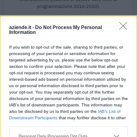
programmazione 2014-2020).
Percorso di internazionalizzazione
personalizzato: ditta S.T.L. srl
aziende.it -
Do Not Process My Personal
Ciclo di programmazione 2014-2020
Information
6.000 euro
If you wish to opt-out of the sale, sharing to third parties, or
progetto tablet
processing of your personal or sensitive information for
Ciclo di programmazione 2014-2020
targeted advertising by us, please use the below opt-out
6.000 euro
section to confirm your selection. Please note that after your
opt-out request is processed you may continue seeing
Fonte:
OpenCoesione
(Open Data, licenza CC BY 4.0). Ogni progetto e'
interest-based ads based on personal information utilized by
verificabile sul portale OpenCoesione. Dati aggiornati al 2026-08-02.
us or personal information disclosed to third parties prior to
your opt-out. You may separately opt-out of the further
disclosure of your personal information by third parties on the
IAB’s list of downstream participants. This information may
also be disclosed by us to third parties on the
IAB’s List of
Aiuti di Stato e contributi pubblici
Downstream Participants
that may further disclose it to other
Stl Srl Societa' Benefit risulta beneficiaria di 37 aiuti o
third parties.
contributi pubblici per un totale di 950.681 euro (2020–
Personal Data Processing Opt Outs