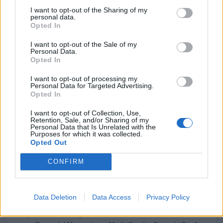
2024-08-20
I want to opt-out of the Sharing of my
Fondo di garanzia per le piccole e medie imprese
personal data.
Banca del Mezzogiorno MedioCredito Centrale S.p.A.
Opted In
200.000 euro
I want to opt-out of the Sale of my
Personal Data.
2024-03-20
Opted In
COVID-19 - Credito di imposta per il settore
tessile, della moda e degli accessori
I want to opt-out of processing my
Personal Data for Targeted Advertising.
Agenzia delle Entrate
Opted In
60.560 euro
I want to opt-out of Collection, Use,
2023-11-07
Retention, Sale, and/or Sharing of my
Personal Data that Is Unrelated with the
Bando di contributo alle micro piccole e medie
Purposes for which it was collected.
imprese delle province di Alessandria e di Asti per la
Opted Out
partecipazione a e
Camera di commercio di Alessandria-Asti
CONFIRM
5.000 euro
2023-08-30
Data Deletion
Data Access
Privacy Policy
TCF: Garanzie sui prestiti per PMI e piccole
imprese a media capitalizzazione