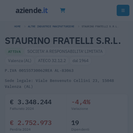
HOME
ALTRE INDUSTRIE MANIFATTURIERE
STAURINO FRATELLI S.R.L.
STAURINO FRATELLI S.R.L.
SOCIETA' A RESPONSABILITA' LIMITATA
ATTIVA
Valenza (AL)
ATECO 32.12.2
dal 1964
P.IVA 00155730062
REA AL-83063
Sede legale: Viale Benvenuto Cellini 23, 15048
Valenza (AL)
€ 3.348.244
-4,4%
Fatturato 2024
Variazione
€ 2.752.973
19
Perdita 2024
Dipendenti