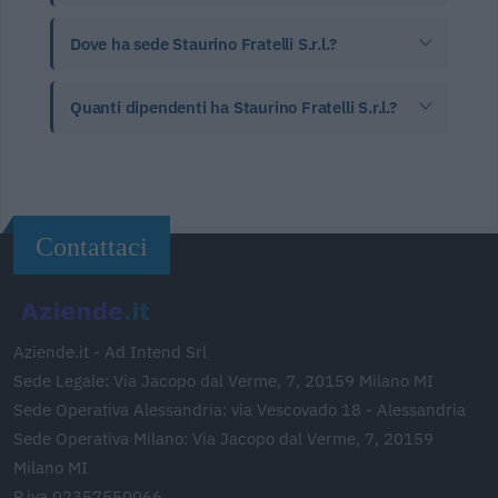
Dove ha sede Staurino Fratelli S.r.l.?
Quanti dipendenti ha Staurino Fratelli S.r.l.?
Contattaci
Aziende.it - Ad Intend Srl
Sede Legale: Via Jacopo dal Verme, 7, 20159 Milano MI
Sede Operativa Alessandria: via Vescovado 18 - Alessandria
Sede Operativa Milano: Via Jacopo dal Verme, 7, 20159
Milano MI
P.iva 02357550066