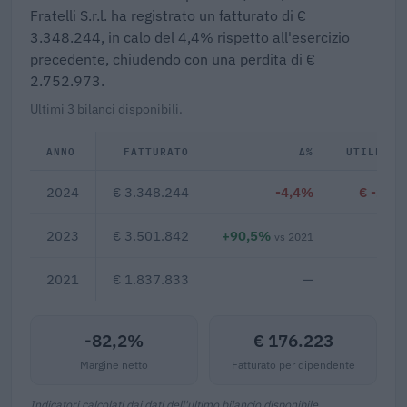
Fratelli S.r.l. ha registrato un fatturato di €
3.348.244, in calo del 4,4% rispetto all'esercizio
precedente, chiudendo con una perdita di €
2.752.973.
Ultimi 3 bilanci disponibili.
ANNO
FATTURATO
Δ%
UTILE/PE
2024
€ 3.348.244
-4,4%
€ -2.75
2023
€ 3.501.842
+90,5%
€ 4
vs 2021
2021
€ 1.837.833
—
-82,2%
€ 176.223
Margine netto
Fatturato per dipendente
Indicatori calcolati dai dati dell'ultimo bilancio disponibile.