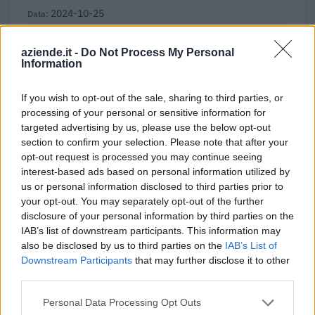
2024-10-25
Credito d'imposta formazione 4.0
Agenzia delle Entrate
aziende.it -
Do Not Process My Personal
22.933 euro
Information
2024-10-25
If you wish to opt-out of the sale, sharing to third parties, or
Credito d'imposta formazione 4.0
processing of your personal or sensitive information for
Agenzia delle Entrate
targeted advertising by us, please use the below opt-out
19.652 euro
section to confirm your selection. Please note that after your
opt-out request is processed you may continue seeing
2024-10-25
interest-based ads based on personal information utilized by
Credito d'imposta formazione 4.0
us or personal information disclosed to third parties prior to
Agenzia delle Entrate
your opt-out. You may separately opt-out of the further
2.750 euro
disclosure of your personal information by third parties on the
IAB’s list of downstream participants. This information may
2024-08-20
also be disclosed by us to third parties on the
IAB’s List of
Fondo di garanzia per le piccole e medie imprese
Downstream Participants
that may further disclose it to other
Banca del Mezzogiorno MedioCredito Centrale S.p.A.
third parties.
480.000 euro
Personal Data Processing Opt Outs