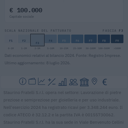
€ 100.000
Capitale sociale
F3
SCALA NAZIONALE DEL FATTURATO
FASCIA
F1
F2
F4
F5
F6
F7
F8
F9
F3
0-1M
1-2M
2-5M
5-10M
10-25M
25-50M
50-100M
100-500M
>500M
Dati economici relativi al bilancio 2024. Fonte: Registro Imprese.
Ultimo aggiornamento: 8 luglio 2026.
Staurino Fratelli S.r.l. opera nel settore: Lavorazione di pietre
preziose e semipreziose per gioielleria e per uso industriale.
Nell'esercizio 2024 ha registrato ricavi per 3.348.244 euro. Il
codice ATECO è 32.12.2 e la partita IVA è 00155730062.
Staurino Fratelli S.r.l. ha la sua sede in Viale Benvenuto Cellini