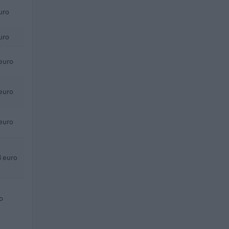
uro
uro
euro
euro
euro
 euro
o