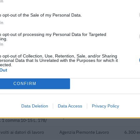
In
200.000 euro
o opt-out of the Sale of my Personal Data.
200.000 euro
In
ici
(Open Data, licenza CC BY-SA 4.0). Ogni CIG e' verificabile sul portale ANAC.
to opt-out of processing my Personal Data for Targeted
ing.
In
o opt-out of Collection, Use, Retention, Sale, and/or Sharing
ersonal Data that Is Unrelated with the Purposes for which it
lected.
Out
ibuti pubblici per un totale di 14.605.316 euro (2020–2026).
CONFIRM
ENTE CONCEDENTE
IMPORT
i previdenziali per nuove
inps
4.299 e
ndeterminato nel bienni
Data Deletion
Data Access
Privacy Policy
i previdenziali per
inps
287.549
rt. 1 comma 10-15 L. 178/
volti ai datori di lavoro
Agenzia Piemonte Lavoro
6.300 e