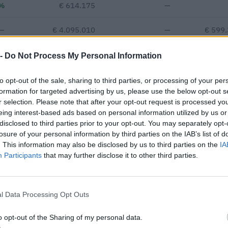
%
€ 614.175
—
—
€ 4.095.010
—
€ 599
 -
Do Not Process My Personal Information
€ 130.172
Fatturato per dipendente
to opt-out of the sale, sharing to third parties, or processing of your per
formation for targeted advertising by us, please use the below opt-out s
r selection. Please note that after your opt-out request is processed y
eing interest-based ads based on personal information utilized by us or
disclosed to third parties prior to your opt-out. You may separately opt-
losure of your personal information by third parties on the IAB’s list of
. This information may also be disclosed by us to third parties on the
IA
Participants
that may further disclose it to other third parties.
blici per un importo complessivo di 420.000 euro (dati 2014–2025).
IMPORTO AGGIUDICATO
l Data Processing Opt Outs
10.000 euro
o opt-out of the Sharing of my personal data.
10.000 euro