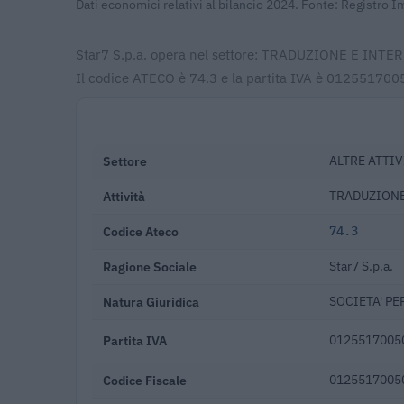
Dati economici relativi al bilancio 2024. Fonte: Registro 
Star7 S.p.a. opera nel settore: TRADUZIONE E INTERP
Il codice ATECO è 74.3 e la partita IVA è 0125517005
Settore
ALTRE ATTIV
Attività
TRADUZIONE
Codice Ateco
74.3
Ragione Sociale
Star7 S.p.a.
Natura Giuridica
SOCIETA' PE
Partita IVA
0125517005
Codice Fiscale
0125517005