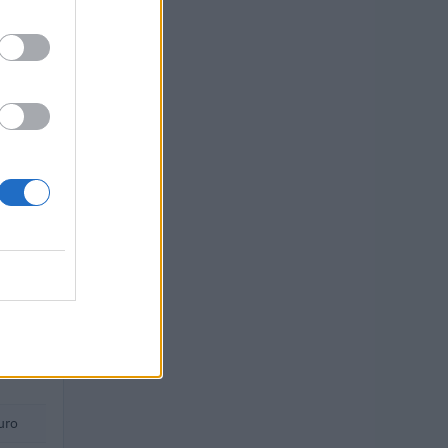
O
uro
 euro
uro