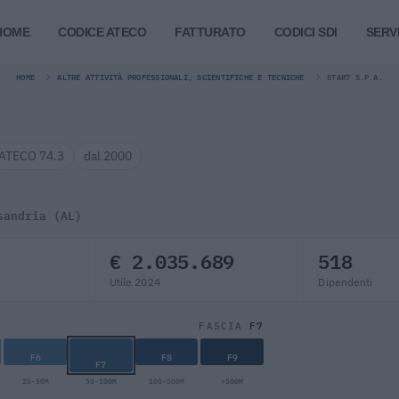
HOME
CODICE ATECO
FATTURATO
CODICI SDI
SERVI
HOME
ALTRE ATTIVITÀ PROFESSIONALI, SCIENTIFICHE E TECNICHE
STAR7 S.P.A.
ATECO 74.3
dal 2000
sandria (AL)
€ 2.035.689
518
Utile 2024
Dipendenti
F7
FASCIA
F6
F8
F9
F7
25-50M
50-100M
100-500M
>500M