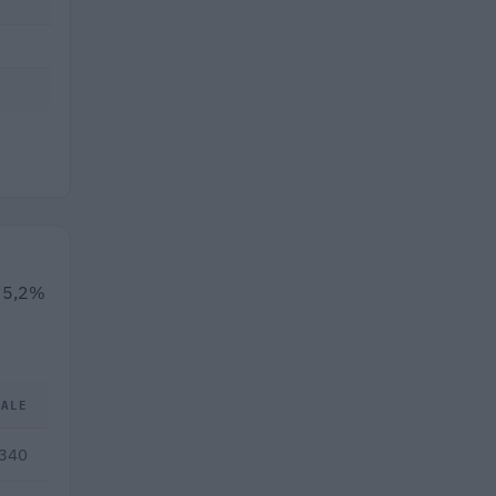
l 5,2%
TALE
.340