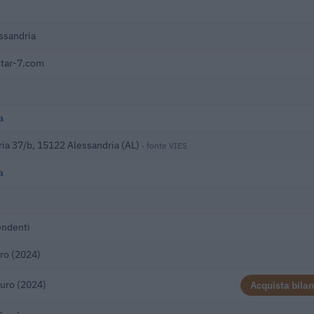
ssandria
star-7.com
a
ria 37/b, 15122 Alessandria (AL)
· fonte VIES
a
endenti
ro (2024)
uro (2024)
Acquista bilan