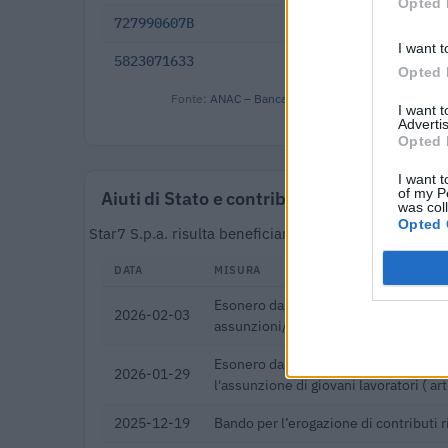
Opted 
727990607B
2018-05-09
I want t
5823071633
2014-09-29
Opted 
Fonte:
ANAC – Banca Dati Nazionale Contratti Pubbl
I want 
Advertis
Opted 
I want t
of my P
Aiuti di Stato e contributi pubblici
was col
Opted 
Star7 S.p.a. risulta beneficiaria di 24 aiuti o contr
DATA
MISURA
Esonero dal versamento dei contribut
2026-02-03
assunzioni/trasformazioni a tempo i
Esonero dal versamento dei contribut
2026-01-29
l'assunzione di giovani lavoratori ( a
2025-12-19
Bando per l’erogazione di contributi ri