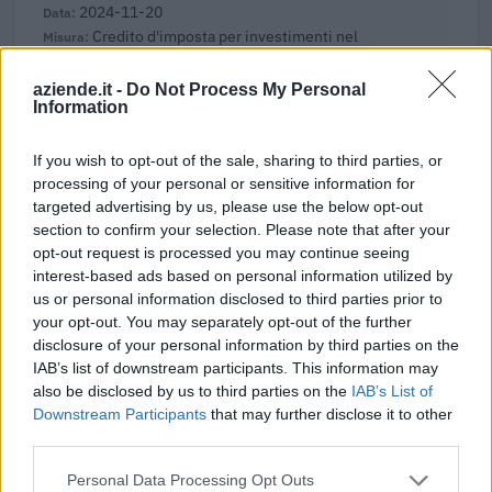
2024-11-20
Credito d'imposta per investimenti nel
Mezzogiorno e nelle ZES- art.1,c.98, legge 208/2015
modificato da art. 1, c. 265
aziende.it -
Do Not Process My Personal
agenzia delle entrate
Information
560.893 euro
If you wish to opt-out of the sale, sharing to third parties, or
2024-03-15
processing of your personal or sensitive information for
Nuova Sabatini - Finanziamenti per l'acquisto di
targeted advertising by us, please use the below opt-out
nuovi macchinari, impianti e attrezzature da parte delle
section to confirm your selection. Please note that after your
piccole e medi
opt-out request is processed you may continue seeing
Ministero delle Imprese e del Made in Italy -
interest-based ads based on personal information utilized by
Dipartimento per le politiche per
us or personal information disclosed to third parties prior to
28.945 euro
your opt-out. You may separately opt-out of the further
disclosure of your personal information by third parties on the
2024-03-07
IAB’s list of downstream participants. This information may
Misure fiscali automatiche e sovvenzioni a fondo
also be disclosed by us to third parties on the
IAB’s List of
perduto a sostegno alle imprese e all'economia (come
Downstream Participants
that may further disclose it to other
modificato da C(20
third parties.
agenzia delle entrate
1.158 euro
Personal Data Processing Opt Outs