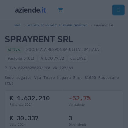
HOME
ATTIVITÀ DI NOLEGGIO E LEASING OPERATIVO
SPRAYRENT SRL
SPRAYRENT SRL
SOCIETA' A RESPONSABILITA' LIMITATA
ATTIVA
Pastorano (CE)
ATECO 77.32
dal 1991
P.IVA 02270250232
REA VR-227269
Sede legale: Via Torre Lupara Snc, 81050 Pastorano
(CE)
€ 1.632.210
-52,7%
Fatturato 2024
Variazione
€ 30.337
3
Utile 2024
Dipendenti