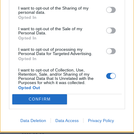
2023-05-30
I want to opt-out of the Sharing of my
personal data.
Contributo a fondo perduto [e modifiche ai sensi
Opted In
della decisione SA. 62668 e decisione C(2022) 171 final)
SA 101076)
I want to opt-out of the Sale of my
agenzia delle entrate
Personal Data.
Opted In
2.224 euro
I want to opt-out of processing my
2023-04-19
Personal Data for Targeted Advertising.
esenzioni fiscali e crediti d'imposta adottati a
Opted In
seguito della crisi economica causata dall'epidemia di
I want to opt-out of Collection, Use,
COVID-19 [con mo
Retention, Sale, and/or Sharing of my
agenzia delle entrate
Personal Data that Is Unrelated with the
Purposes for which it was collected.
1.650 euro
Opted Out
2022-11-15
CONFIRM
Agevolazione contributiva per l'occupazione in aree
svantaggiate - Decontribuzione Sud (art. 27 D.L. 104/2020)
inps
Data Deletion
Data Access
Privacy Policy
4.126 euro