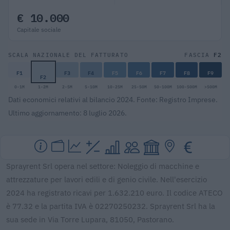
€ 10.000
Capitale sociale
F2
SCALA NAZIONALE DEL FATTURATO
FASCIA
F1
F3
F4
F5
F6
F7
F8
F9
F2
0-1M
1-2M
2-5M
5-10M
10-25M
25-50M
50-100M
100-500M
>500M
Dati economici relativi al bilancio 2024. Fonte: Registro Imprese.
Ultimo aggiornamento: 8 luglio 2026.
Sprayrent Srl opera nel settore: Noleggio di macchine e
attrezzature per lavori edili e di genio civile. Nell'esercizio
2024 ha registrato ricavi per 1.632.210 euro. Il codice ATECO
è 77.32 e la partita IVA è 02270250232. Sprayrent Srl ha la
sua sede in Via Torre Lupara, 81050, Pastorano.