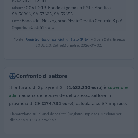
2021-12-10
COVID-19: Fondo di garanzia PMI - Modifica
SA.56966, SA.57625, SA.59655
Banca del Mezzogiorno MedioCredito Centrale S.p.A.
505.561 euro
Fonte:
Registro Nazionale Aiuti di Stato (RNA)
– Open Data, licenza
IODL 2.0. Dati aggiornati al 2026-07-02.
Confronto di settore
Il fatturato di Sprayrent Srl (
1.632.210 euro
) è
superiore
alla
mediana delle aziende dello stesso settore in
provincia di CE (
274.732 euro
), calcolata su 57 imprese.
Elaborazione sui bilanci depositati (Registro Imprese). Mediana per
divisione ATECO e provincia.