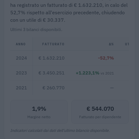
ha registrato un fatturato di € 1.632.210, in calo del
52,7% rispetto all'esercizio precedente, chiudendo
con un utile di € 30.337.
Ultimi 3 bilanci disponibili.
ANNO
FATTURATO
Δ%
UTILE
2024
€ 1.632.210
-52,7%
2023
€ 3.450.251
+1.223,1%
€
vs 2021
2021
€ 260.770
—
1,9%
€ 544.070
Margine netto
Fatturato per dipendente
Indicatori calcolati dai dati dell'ultimo bilancio disponibile.