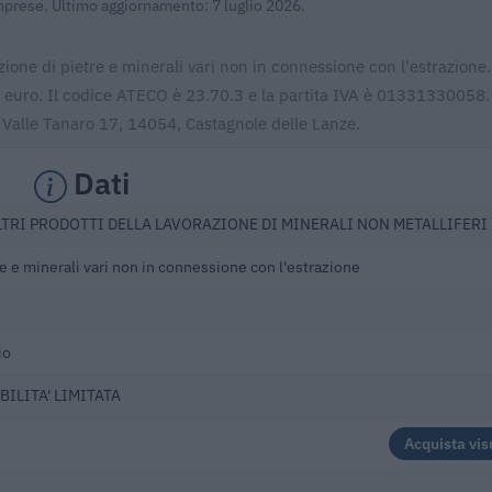
Imprese. Ultimo aggiornamento: 7 luglio 2026.
ione di pietre e minerali vari non in connessione con l'estrazione.
58 euro. Il codice ATECO è 23.70.3 e la partita IVA è 01331330058
 Valle Tanaro 17, 14054, Castagnole delle Lanze.
Dati
LTRI PRODOTTI DELLA LAVORAZIONE DI MINERALI NON METALLIFERI
e e minerali vari non in connessione con l'estrazione
io
BILITA' LIMITATA
Acquista vis