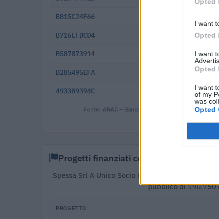
Opted 
B815C24F66
2025-09-01
I want t
B716EFDCD4
2025-05-30
Opted 
B587873914
2025-01-24
I want 
Advertis
Opted 
B285495EFA
2024-07-19
I want t
493389394C
2013-05-08
of my P
was col
Fonte:
ANAC – Banca Dati Nazionale Contratti Pubbl
Opted 
Progetti finanziati con fondi europei
Spessa Srl A Unico Socio risulta beneficiaria di 1
pubblico di 190.750 
PROGETTO