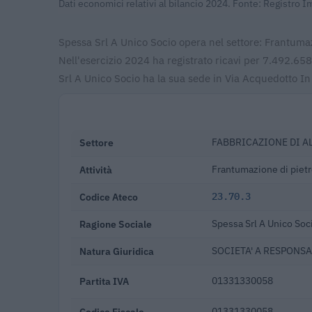
Dati economici relativi al bilancio 2024. Fonte: Registro 
Spessa Srl A Unico Socio opera nel settore: Frantumaz
Nell'esercizio 2024 ha registrato ricavi per 7.492.6
Srl A Unico Socio ha la sua sede in Via Acquedotto In
Settore
FABBRICAZIONE DI A
Attività
Frantumazione di pietr
Codice Ateco
23.70.3
Ragione Sociale
Spessa Srl A Unico Soc
Natura Giuridica
SOCIETA' A RESPONSA
Partita IVA
01331330058
Codice Fiscale
01331330058