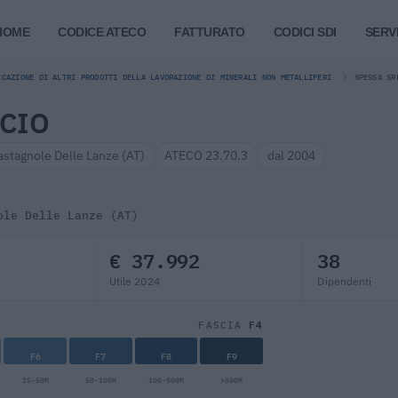
HOME
CODICE ATECO
FATTURATO
CODICI SDI
SERVI
ICAZIONE DI ALTRI PRODOTTI DELLA LAVORAZIONE DI MINERALI NON METALLIFERI
SPESSA SR
OCIO
astagnole Delle Lanze (AT)
ATECO 23.70.3
dal 2004
ole Delle Lanze (AT)
€ 37.992
38
Utile 2024
Dipendenti
F4
FASCIA
F6
F7
F8
F9
25-50M
50-100M
100-500M
>500M