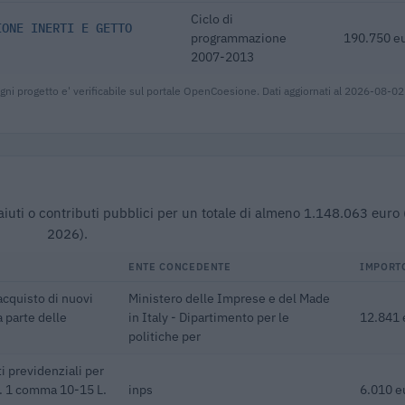
Ciclo di
IONE INERTI E GETTO
programmazione
190.750 e
2007-2013
gni progetto e' verificabile sul portale OpenCoesione. Dati aggiornati al 2026-08-02
 aiuti o contributi pubblici per un totale di almeno 1.148.063 eur
2026).
ENTE CONCEDENTE
IMPORT
acquisto di nuovi
Ministero delle Imprese e del Made
a parte delle
in Italy - Dipartimento per le
12.841 
politiche per
i previdenziali per
rt. 1 comma 10-15 L.
inps
6.010 e