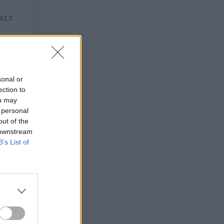
.413
—
sonal or
ection to
ou may
 personal
out of the
 downstream
B’s List of
ti 2013–