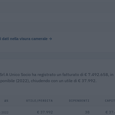
 i dati nella visura camerale →
Srl A Unico Socio ha registrato un fatturato di € 7.492.658, in
isponibile (2022), chiudendo con un utile di € 37.992.
Δ%
UTILE/PERDITA
DIPENDENTI
CAPI
€ 37.992
38
€ 37
s 2022