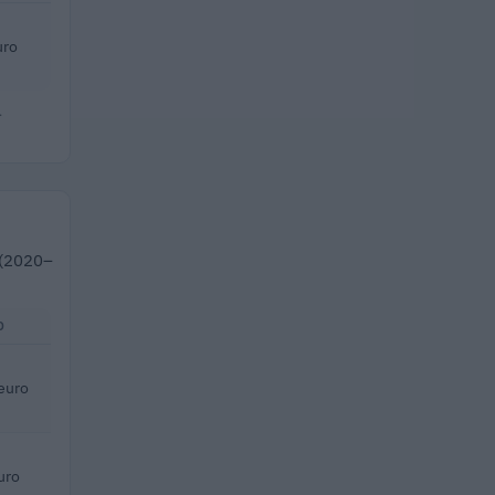
uro
.
o (2020–
O
euro
uro