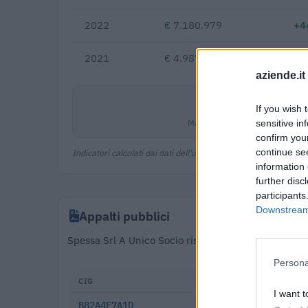
2022
€ 7.180.979
+4
2021
€ 4.987.680
aziende.it
0,5%
If you wish 
Margine netto
sensitive in
confirm you
continue se
Indicatori calcolati dai dati dell'ultimo bilancio disponibile.
information 
further disc
participants
Downstream 
Appalti pubblici
Spessa Srl A Unico Socio risulta aggiudicataria di 
Persona
CIG
DATA
I want t
B82A4F7A1D
2025-09-08