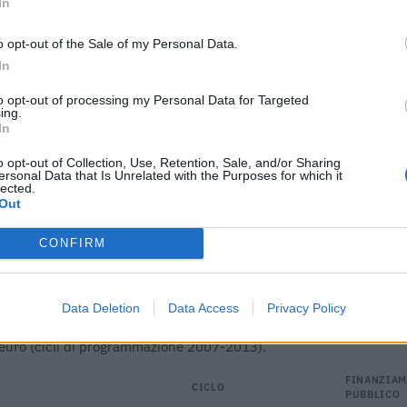
In
9.000 euro
o opt-out of the Sale of my Personal Data.
10.000 euro
In
40.000 euro
to opt-out of processing my Personal Data for Targeted
ing.
In
139.000 euro
o opt-out of Collection, Use, Retention, Sale, and/or Sharing
38.880 euro
ersonal Data that Is Unrelated with the Purposes for which it
lected.
ici
(Open Data, licenza CC BY-SA 4.0). Ogni CIG e' verificabile sul portale ANAC.
Out
CONFIRM
Data Deletion
Data Access
Privacy Policy
 progetto finanziato con fondi europei / di coesione per un finanzi
euro (cicli di programmazione 2007-2013).
FINANZIA
CICLO
PUBBLICO