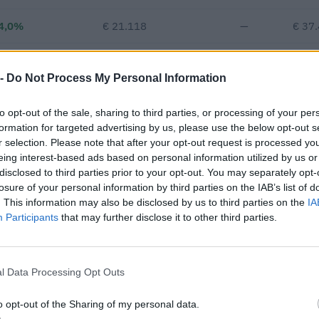
4,0%
€ 21.118
—
€ 37
—
—
—
 -
Do Not Process My Personal Information
€ 197.175
to opt-out of the sale, sharing to third parties, or processing of your per
Fatturato per dipendente
formation for targeted advertising by us, please use the below opt-out s
r selection. Please note that after your opt-out request is processed y
eing interest-based ads based on personal information utilized by us or
disclosed to third parties prior to your opt-out. You may separately opt-
losure of your personal information by third parties on the IAB’s list of
. This information may also be disclosed by us to third parties on the
IA
Participants
that may further disclose it to other third parties.
6 appalti pubblici per un importo complessivo di 341.380 euro (da
2025).
l Data Processing Opt Outs
IMPORTO AGGIUDICATO
o opt-out of the Sharing of my personal data.
104.500 euro