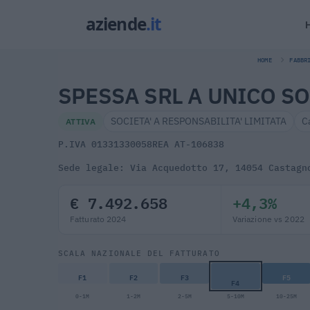
HOME
FABBR
SPESSA SRL A UNICO S
SOCIETA' A RESPONSABILITA' LIMITATA
C
ATTIVA
P.IVA 01331330058
REA AT-106838
Sede legale: Via Acquedotto 17, 14054 Castagn
€ 7.492.658
+4,3%
Fatturato 2024
Variazione vs 2022
SCALA NAZIONALE DEL FATTURATO
F1
F2
F3
F5
F4
0-1M
1-2M
2-5M
5-10M
10-25M