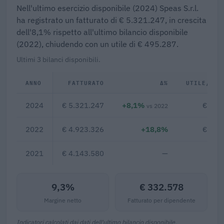
Nell'ultimo esercizio disponibile (2024) Speas S.r.l.
ha registrato un fatturato di € 5.321.247, in crescita
dell'8,1% rispetto all'ultimo bilancio disponibile
(2022), chiudendo con un utile di € 495.287.
Ultimi 3 bilanci disponibili.
ANNO
FATTURATO
Δ%
UTILE/PER
2024
€ 5.321.247
+8,1%
€ 495
vs 2022
2022
€ 4.923.326
+18,8%
€ 284
2021
€ 4.143.580
—
9,3%
€ 332.578
Margine netto
Fatturato per dipendente
Indicatori calcolati dai dati dell'ultimo bilancio disponibile.