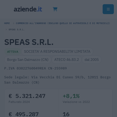
HOME
COMMERCIO ALL'INGROSSO (ESCLUSO QUELLO DI AUTOVEICOLI E DI MOTOCICLI)
SPEAS S.R.L.
SPEAS S.R.L.
SOCIETA' A RESPONSABILITA' LIMITATA
ATTIVA
Borgo San Dalmazzo (CN)
ATECO 46.83.2
dal 2005
P.IVA 03022760049
REA CN-255989
Sede legale: Via Vecchia Di Cuneo 59/b, 12011 Borgo
San Dalmazzo (CN)
€ 5.321.247
+8,1%
Fatturato 2024
Variazione vs 2022
€ 495.287
16