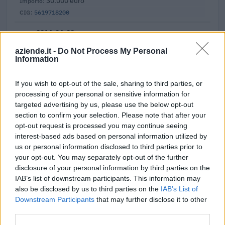
30.000 euro
5619718200
2014-04-28
55.000 euro
aziende.it -
Do Not Process My Personal
56197371AE
Information
Fonte:
ANAC – Banca Dati Nazionale Contratti Pubblici
(Open Data,
If you wish to opt-out of the sale, sharing to third parties, or
licenza CC BY-SA 4.0). Ogni CIG e' verificabile sul portale ANAC.
processing of your personal or sensitive information for
targeted advertising by us, please use the below opt-out
section to confirm your selection. Please note that after your
opt-out request is processed you may continue seeing
Aiuti di Stato e contributi pubblici
interest-based ads based on personal information utilized by
us or personal information disclosed to third parties prior to
Speas S.r.l. risulta beneficiaria di 8 aiuti o contributi pubblici
your opt-out. You may separately opt-out of the further
per un totale di 1.341.190 euro (2021–2025).
disclosure of your personal information by third parties on the
IAB’s list of downstream participants. This information may
2025-03-28
also be disclosed by us to third parties on the
IAB’s List of
Incentivo per ricollocazione lavorativa soggetti
Downstream Participants
that may further disclose it to other
privi di occupazione e beneficiari dell'assicurazione
third parties.
sociale per l'im