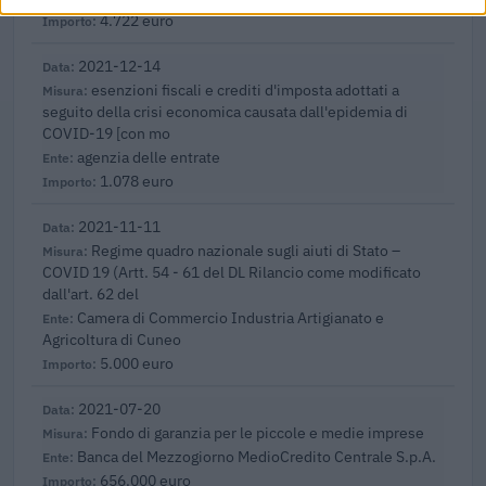
4.722 euro
2021-12-14
esenzioni fiscali e crediti d'imposta adottati a
seguito della crisi economica causata dall'epidemia di
COVID-19 [con mo
agenzia delle entrate
1.078 euro
2021-11-11
Regime quadro nazionale sugli aiuti di Stato –
COVID 19 (Artt. 54 - 61 del DL Rilancio come modificato
dall'art. 62 del
Camera di Commercio Industria Artigianato e
Agricoltura di Cuneo
5.000 euro
2021-07-20
Fondo di garanzia per le piccole e medie imprese
Banca del Mezzogiorno MedioCredito Centrale S.p.A.
656.000 euro