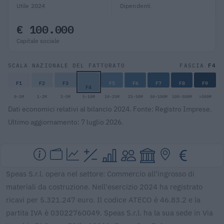
Utile 2024
Dipendenti
€ 100.000
Capitale sociale
F4
SCALA NAZIONALE DEL FATTURATO
FASCIA
F1
F2
F3
F5
F6
F7
F8
F9
F4
0-1M
1-2M
2-5M
5-10M
10-25M
25-50M
50-100M
100-500M
>500M
Dati economici relativi al bilancio 2024. Fonte: Registro Imprese.
Ultimo aggiornamento: 7 luglio 2026.
Speas S.r.l. opera nel settore: Commercio all'ingrosso di
materiali da costruzione. Nell'esercizio 2024 ha registrato
ricavi per 5.321.247 euro. Il codice ATECO è 46.83.2 e la
partita IVA è 03022760049. Speas S.r.l. ha la sua sede in Via