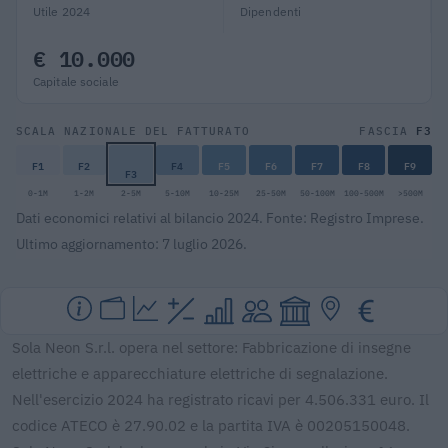
Utile 2024
Dipendenti
€ 10.000
Capitale sociale
F3
SCALA NAZIONALE DEL FATTURATO
FASCIA
F1
F2
F4
F5
F6
F7
F8
F9
F3
0-1M
1-2M
2-5M
5-10M
10-25M
25-50M
50-100M
100-500M
>500M
Dati economici relativi al bilancio 2024. Fonte: Registro Imprese.
Ultimo aggiornamento: 7 luglio 2026.
Sola Neon S.r.l. opera nel settore: Fabbricazione di insegne
elettriche e apparecchiature elettriche di segnalazione.
Nell'esercizio 2024 ha registrato ricavi per 4.506.331 euro. Il
codice ATECO è 27.90.02 e la partita IVA è 00205150048.