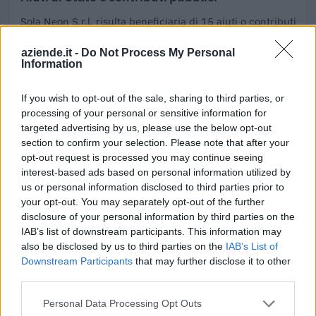
Sola Neon S.r.l. risulta beneficiaria di 15 aiuti o contributi
pubblici per un totale di 1.119.018 euro (2021–2026).
aziende.it -
Do Not Process My Personal
Information
2026-06-12
Fondo di garanzia per le piccole e medie imprese
Banca del Mezzogiorno MedioCredito Centrale S.p.A.
If you wish to opt-out of the sale, sharing to third parties, or
224.000 euro
processing of your personal or sensitive information for
targeted advertising by us, please use the below opt-out
2025-12-16
section to confirm your selection. Please note that after your
Incentivo alle assunzioni a tempo indeterminato di
opt-out request is processed you may continue seeing
"NEET" effettuate dal 01/06/2023 al 31/12/2023 - Articolo
interest-based ads based on personal information utilized by
27 del dec
us or personal information disclosed to third parties prior to
INPS
your opt-out. You may separately opt-out of the further
16.381 euro
disclosure of your personal information by third parties on the
IAB’s list of downstream participants. This information may
2025-11-06
also be disclosed by us to third parties on the
IAB’s List of
Downstream Participants
that may further disclose it to other
Bando per l’erogazione di contributi rivolti ai datori
di lavoro
third parties.
Agenzia Piemonte Lavoro
Personal Data Processing Opt Outs
2.100 euro