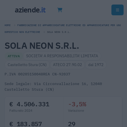
HOME
FABBRICAZIONE DI APPARECCHIATURE ELETTRICHE ED APPARECCHIATURE PER USO
DOMESTICO NON ELETTRICHE
SOLA NEON S.R.L.
SOLA NEON S.R.L.
SOCIETA' A RESPONSABILITA' LIMITATA
ATTIVA
Castelletto Stura (CN)
ATECO 27.90.02
dal 1972
P.IVA 00205150048
REA CN-92037
Sede legale: Via Circonvallazione 16, 12040
Castelletto Stura (CN)
€ 4.506.331
-3,5%
Fatturato 2024
Variazione
€ 183.857
29