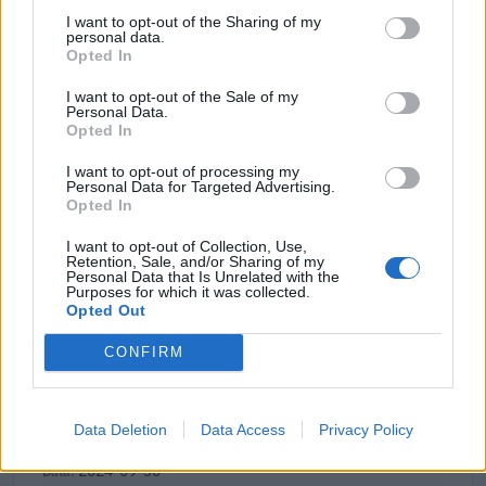
I want to opt-out of the Sharing of my
2025-11-06
personal data.
Bando per l’erogazione di contributi rivolti ai datori
Opted In
di lavoro
I want to opt-out of the Sale of my
Agenzia Piemonte Lavoro
Personal Data.
3.150 euro
Opted In
2025-04-01
I want to opt-out of processing my
Personal Data for Targeted Advertising.
Incentivo alle assunzioni a tempo indeterminato di
Opted In
"NEET" effettuate dal 01/06/2023 al 31/12/2023 - Articolo
27 del dec
I want to opt-out of Collection, Use,
INPS
Retention, Sale, and/or Sharing of my
Personal Data that Is Unrelated with the
5.120 euro
Purposes for which it was collected.
Opted Out
2025-03-24
CONFIRM
Bando per l’erogazione di contributi rivolti ai datori
di lavoro
Agenzia Piemonte Lavoro
3.150 euro
Data Deletion
Data Access
Privacy Policy
2024-09-30