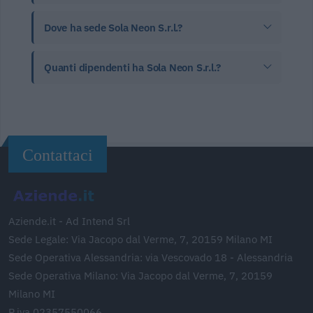
Dove ha sede Sola Neon S.r.l.?
Quanti dipendenti ha Sola Neon S.r.l.?
Contattaci
Aziende.it - Ad Intend Srl
Sede Legale: Via Jacopo dal Verme, 7, 20159 Milano MI
Sede Operativa Alessandria: via Vescovado 18 - Alessandria
Sede Operativa Milano: Via Jacopo dal Verme, 7, 20159
Milano MI
P.iva 02357550066