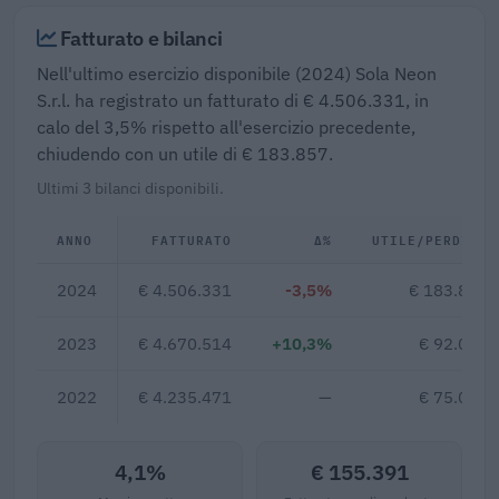
Fatturato e bilanci
Nell'ultimo esercizio disponibile (2024) Sola Neon
S.r.l. ha registrato un fatturato di € 4.506.331, in
calo del 3,5% rispetto all'esercizio precedente,
chiudendo con un utile di € 183.857.
Ultimi 3 bilanci disponibili.
ANNO
FATTURATO
Δ%
UTILE/PERDITA
2024
€ 4.506.331
-3,5%
€ 183.857
2023
€ 4.670.514
+10,3%
€ 92.021
2022
€ 4.235.471
—
€ 75.055
4,1%
€ 155.391