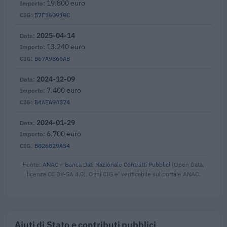
19.800 euro
B7F160910C
2025-04-14
13.240 euro
B67A9866AB
2024-12-09
7.400 euro
B4AEA94B74
2024-01-29
6.700 euro
B026829A54
Fonte:
ANAC – Banca Dati Nazionale Contratti Pubblici
(Open Data,
licenza CC BY-SA 4.0). Ogni CIG e' verificabile sul portale ANAC.
Aiuti di Stato e contributi pubblici