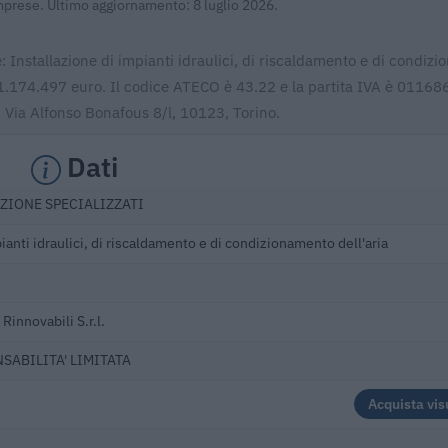
Imprese. Ultimo aggiornamento: 8 luglio 2026.
re: Installazione di impianti idraulici, di riscaldamento e di condiz
per 1.174.497 euro. Il codice ATECO è 43.22 e la partita IVA è 0116
in Via Alfonso Bonafous 8/l, 10123, Torino.
Dati
ZIONE SPECIALIZZATI
ianti idraulici, di riscaldamento e di condizionamento dell'aria
Rinnovabili S.r.l.
NSABILITA' LIMITATA
Acquista vis