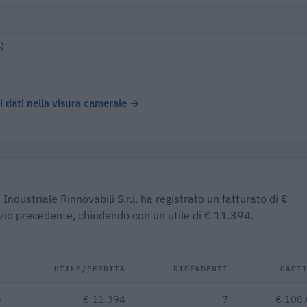
)
 i dati nella visura camerale →
Industriale Rinnovabili S.r.l. ha registrato un fatturato di €
izio precedente, chiudendo con un utile di € 11.394.
%
UTILE/PERDITA
DIPENDENTI
CAPI
%
€ 11.394
7
€ 100