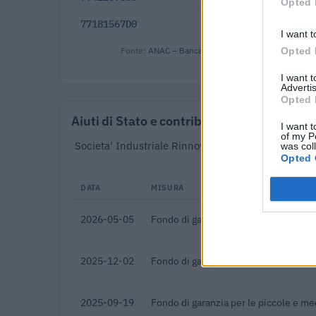
Opted 
77181567D0
2018-12-13
I want t
Fonte:
ANAC – Banca Dati Nazionale Contratti Pubbl
Opted 
I want 
Advertis
Opted 
Aiuti di Stato e contributi pubblici
I want t
of my P
Societa' Industriale Rinnovabili S.r.l. risulta bene
was col
Opted 
DATA
MISURA
2026-05-05
Fondo di garanzia per le piccole e m
2025-12-02
Fondo di garanzia per le piccole e m
2025-09-19
Fondo di garanzia per le piccole e m