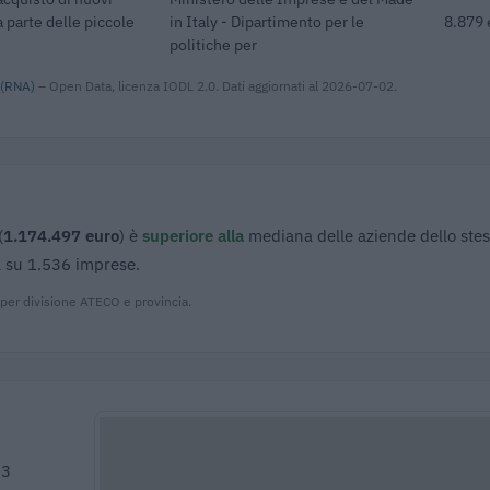
 parte delle piccole
in Italy - Dipartimento per le
8.879 
politiche per
 (RNA)
– Open Data, licenza IODL 2.0. Dati aggiornati al 2026-07-02.
(
1.174.497 euro
) è
superiore alla
mediana delle aziende dello ste
ta su 1.536 imprese.
 per divisione ATECO e provincia.
23