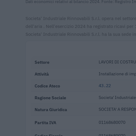
Dati economici relativi al bilancio 2024. Fonte: Registro 
Societa' Industriale Rinnovabili S.r.l. opera nel setto
dell'aria . Nell'esercizio 2024 ha registrato ricavi 
Societa' Industriale Rinnovabili S.r.l. ha la sua sede 
Settore
LAVORI DI COSTRU
Attività
Installazione di imp
Codice Ateco
43.22
Ragione Sociale
Societa' Industriale 
Natura Giuridica
SOCIETA' A RESPO
Partita IVA
01168680070
Codice Fiscale
01168680070