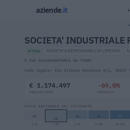
H
SOCIETA' INDUSTRIALE R
SOCIETA' A RESPONSABILITA' LIMITATA
T
ATTIVA
P.IVA 01168680070
REA AO-73087
Sede legale: Via Alfonso Bonafous 8/l, 10123 
€ 1.174.497
-69,0%
Fatturato 2024
Variazione
SCALA NAZIONALE DEL FATTURATO
F1
F3
F4
F5
F2
0-1M
1-2M
2-5M
5-10M
10-25M