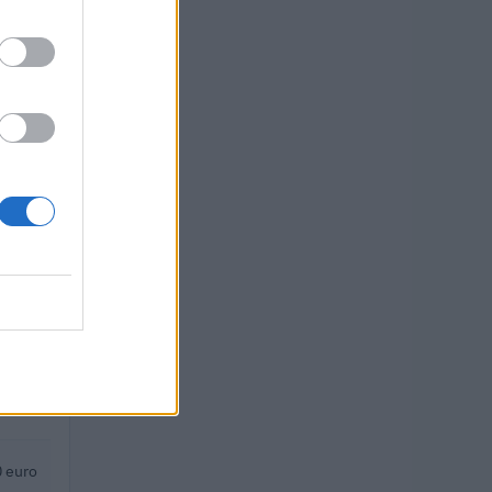
050.677
TO
 euro
 euro
 euro