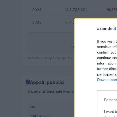
2023
€ 3.788.204
-8,3
2022
€ 4.132.185
aziende.it
1,0%
If you wish 
Margine netto
sensitive in
confirm you
continue se
Indicatori calcolati dai dati dell'ultimo bilancio disponibile.
information 
further disc
participants
Downstream 
Appalti pubblici
Societa' Industriale Rinnovabili S.r.l. risulta agg
Persona
CIG
DATA
I want t
7942209633
2019-09-05