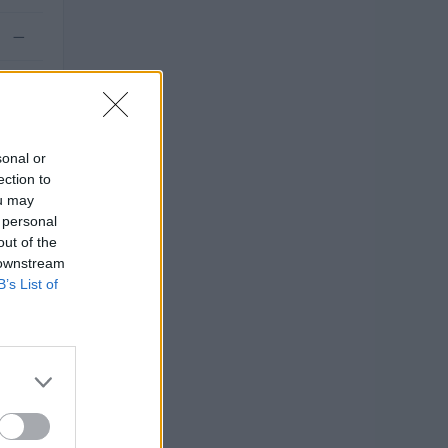
—
.000
sonal or
ection to
ou may
 personal
out of the
 downstream
B’s List of
32 euro