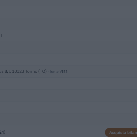
it
us 8/l, 10123 Torino (TO)
· fonte VIES
24)
Acquista bilan