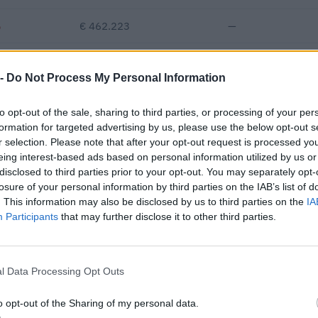
%
€ 462.223
—
—
€ 213.829
7
€ 100
 -
Do Not Process My Personal Information
€ 167.785
to opt-out of the sale, sharing to third parties, or processing of your per
Fatturato per dipendente
formation for targeted advertising by us, please use the below opt-out s
r selection. Please note that after your opt-out request is processed y
eing interest-based ads based on personal information utilized by us or
disclosed to third parties prior to your opt-out. You may separately opt-
losure of your personal information by third parties on the IAB’s list of
. This information may also be disclosed by us to third parties on the
IA
Participants
that may further disclose it to other third parties.
iudicataria di 2 appalti pubblici per un importo complessivo di 79.4
(dati 2018–2019).
l Data Processing Opt Outs
IMPORTO AGGIUDICATO
o opt-out of the Sharing of my personal data.
39.000 euro