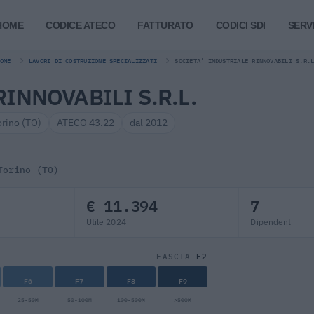
HOME
CODICE ATECO
FATTURATO
CODICI SDI
SERVI
OME
LAVORI DI COSTRUZIONE SPECIALIZZATI
SOCIETA' INDUSTRIALE RINNOVABILI S.R.
INNOVABILI S.R.L.
orino (TO)
ATECO 43.22
dal 2012
Torino (TO)
€ 11.394
7
Utile 2024
Dipendenti
F2
FASCIA
F6
F7
F8
F9
25-50M
50-100M
100-500M
>500M