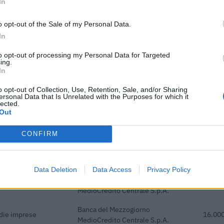
In
40.432 euro
o opt-out of the Sale of my Personal Data.
ici
(Open Data, licenza CC BY-SA 4.0). Ogni CIG e' verificabile sul portale ANAC.
In
to opt-out of processing my Personal Data for Targeted
ing.
In
o opt-out of Collection, Use, Retention, Sale, and/or Sharing
ersonal Data that Is Unrelated with the Purposes for which it
ficiaria di 42 aiuti o contributi pubblici per un totale di almeno 3.
lected.
Out
euro (2020–2026).
ENTE CONCEDENTE
IMPOR
CONFIRM
Banca del Mezzogiorno
edie imprese
25.000
MedioCredito Centrale S.p.A.
Data Deletion
Data Access
Privacy Policy
Banca del Mezzogiorno
edie imprese
32.000
MedioCredito Centrale S.p.A.
Banca del Mezzogiorno
edie imprese
16.000
MedioCredito Centrale S.p.A.