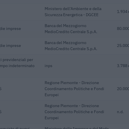
Ministero dell’Ambiente e della
1.934 
Sicurezza Energetica - DGCEE
Banca del Mezzogiorno
edie imprese
80.000
MedioCredito Centrale S.p.A.
Banca del Mezzogiorno
edie imprese
25.000
MedioCredito Centrale S.p.A.
i previdenziali per
empo indeterminato
inps
3.788 
Regione Piemonte - Direzione
5
Coordinamento Politiche e Fondi
20.000
Europei
Regione Piemonte - Direzione
5
Coordinamento Politiche e Fondi
n.d.
Europei
acquisto di nuovi
Ministero delle Imprese e del Made