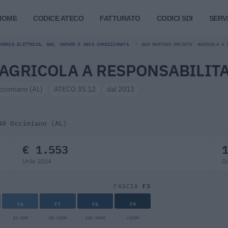
HOME
CODICE ATECO
FATTURATO
CODICI SDI
SERVI
NERGIA ELETTRICA, GAS, VAPORE E ARIA CONDIZIONATA
SAN MARTINO SOCIETA' AGRICOLA A 
AGRICOLA A RESPONSABILITA
ccimiano (AL)
ATECO 35.12
dal 2013
40 Occimiano (AL)
€ 1.553
Utile 2024
Di
F3
FASCIA
F6
F7
F8
F9
25-50M
50-100M
100-500M
>500M