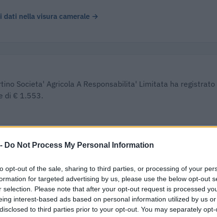
 i dati nella visura camerale →
tino Societa' Agricola A Responsabilita' Limitata ha registrato
e di € 1.553.
TTURATO
Δ%
UTILE/PER
 -
Do Not Process My Personal Information
.805.843
—
€ 1
to opt-out of the sale, sharing to third parties, or processing of your per
formation for targeted advertising by us, please use the below opt-out s
0,1%
r selection. Please note that after your opt-out request is processed y
eing interest-based ads based on personal information utilized by us or
Margine netto
disclosed to third parties prior to your opt-out. You may separately opt-