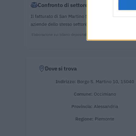
Confronto di settore
Il fatturato di San Martino Societa' Agricola A Respo
aziende dello stesso settore in provincia di AL (
1.1
Elaborazione sui bilanci depositati (Registro Imprese). Mediana
Dove si trova
Indirizzo:
Borgo S. Martino 10, 15040
Comune:
Occimiano
Provincia:
Alessandria
Regione:
Piemonte