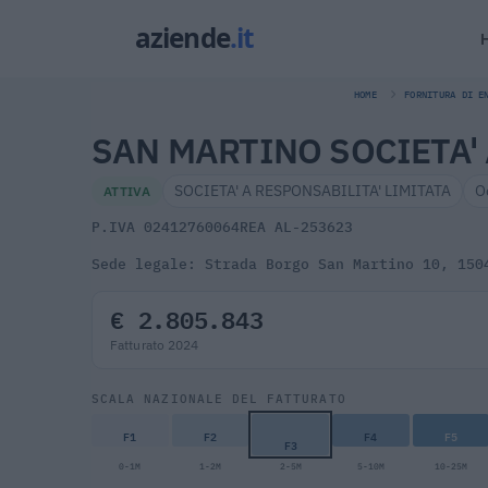
HOME
FORNITURA DI E
SAN MARTINO SOCIETA' 
SOCIETA' A RESPONSABILITA' LIMITATA
O
ATTIVA
P.IVA 02412760064
REA AL-253623
Sede legale: Strada Borgo San Martino 10, 150
€ 2.805.843
Fatturato 2024
SCALA NAZIONALE DEL FATTURATO
F1
F2
F4
F5
F3
0-1M
1-2M
2-5M
5-10M
10-25M