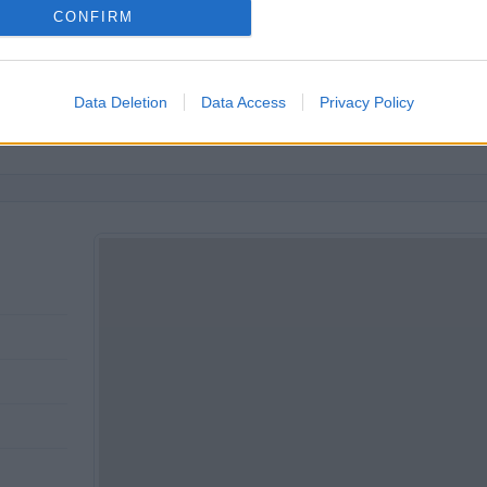
CONFIRM
nsabilita' Limitata (
2.805.843 euro
) è
superiore alla
mediana del
71.376 euro
), calcolata su 23 imprese.
Data Deletion
Data Access
Privacy Policy
 per divisione ATECO e provincia.