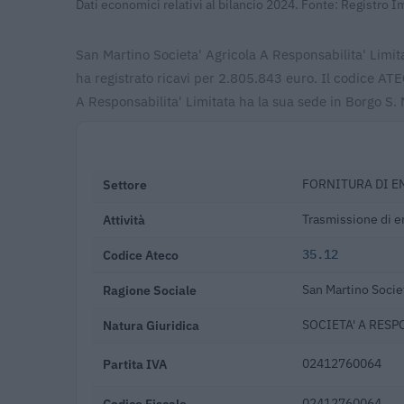
Dati economici relativi al bilancio 2024. Fonte: Registro
San Martino Societa' Agricola A Responsabilita' Limita
ha registrato ricavi per 2.805.843 euro. Il codice A
A Responsabilita' Limitata ha la sua sede in Borgo S
Settore
FORNITURA DI E
Attività
Trasmissione di en
Codice Ateco
35.12
Ragione Sociale
San Martino Societ
Natura Giuridica
SOCIETA' A RESP
Partita IVA
02412760064
Codice Fiscale
02412760064