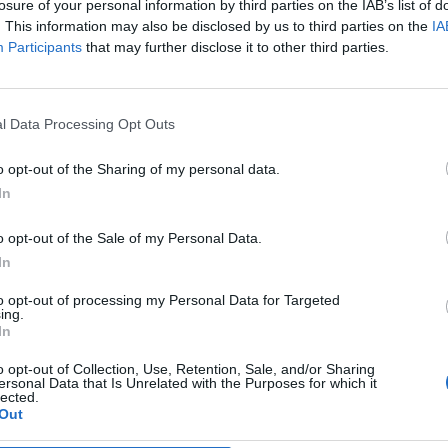
losure of your personal information by third parties on the IAB’s list of
. This information may also be disclosed by us to third parties on the
IA
Participants
that may further disclose it to other third parties.
l Data Processing Opt Outs
tata risulta beneficiaria di 2 aiuti o contributi pubblici per un to
.343 euro (2023–2023).
o opt-out of the Sharing of my personal data.
In
ENTE
IMPO
CONCEDENTE
o opt-out of the Sale of my Personal Data.
he ai sensi della decisione SA. 62668 e
agenzia delle
2.000
In
076)
entrate
to opt-out of processing my Personal Data for Targeted
adottati a seguito della crisi economica
agenzia delle
ing.
8.343
con mo
entrate
In
 (RNA)
– Open Data, licenza IODL 2.0. Dati aggiornati al 2026-07-02.
o opt-out of Collection, Use, Retention, Sale, and/or Sharing
ersonal Data that Is Unrelated with the Purposes for which it
lected.
Out