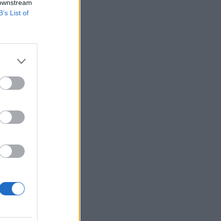
 downstream
B’s List of
tale di
RTO
 euro
 euro