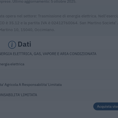
 Imprese. Ultimo aggiornamento: 5 ottobre 2025.
ta opera nel settore: Trasmissione di energia elettrica. Nell'eserc
TECO è 35.12 e la partita IVA è 02412760064. San Martino Societa' 
. Martino 10, 15040, Occimiano.
Dati
NERGIA ELETTRICA, GAS, VAPORE E ARIA CONDIZIONATA
ergia elettrica
a' Agricola A Responsabilita' Limitata
ONSABILITA' LIMITATA
Acquista vis