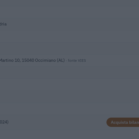
dria
Martino 10, 15040 Occimiano (AL)
· fonte VIES
2024)
Acquista bilan