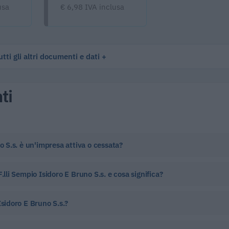
usa
€ 6,98 IVA inclusa
tti gli altri documenti e dati
ti
o S.s. è un'impresa attiva o cessata?
.lli Sempio Isidoro E Bruno S.s. e cosa significa?
Isidoro E Bruno S.s.?