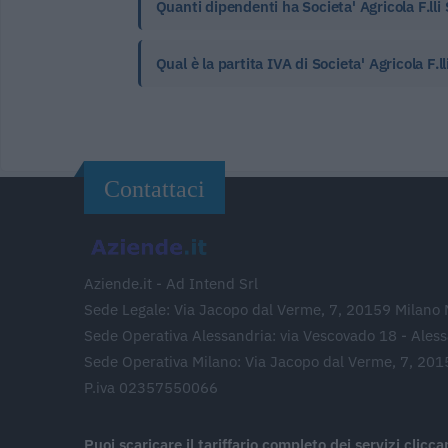
Quanti dipendenti ha Societa' Agricola F.lli
Qual è la partita IVA di Societa' Agricola F.l
Contattaci
Aziende.it - Ad Intend Srl
Sede Legale: Via Jacopo dal Verme, 7, 20159 Milano 
Sede Operativa Alessandria: via Vescovado 18 - Ales
Sede Operativa Milano: Via Jacopo dal Verme, 7, 201
P.iva 02357550066
Puoi scaricare il tariffario completo dei servizi clicc