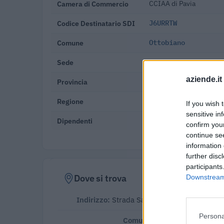
Camera di Commercio
CCIAA di Pavia
Codice Destinatario SDI
J6URRTW
Comune
Ottobiano
Sede
Strada San Giovanni D'o
aziende.it
Provincia
Pavia
Regione
Lombardia
If you wish 
sensitive in
Dipendenti
10-19 dipendenti
confirm you
continue se
information 
further disc
participants
Dove si trova
Downstream 
Indirizzo:
Strada San Giovanni D'oria 6, 2
Persona
Comune:
Ottobiano