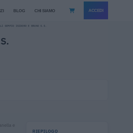
ACCEDI
ZI
BLOG
CHI SIAMO
LLI SEMPIO ISIDORO E BRUNO S.S.
S.
anella e
RIEPILOGO