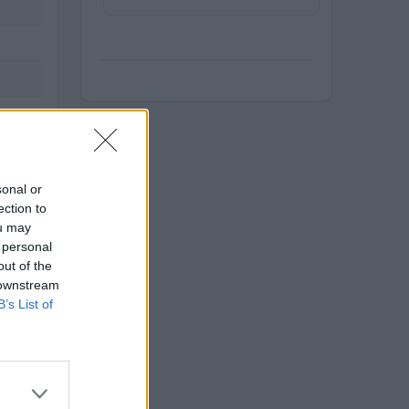
sonal or
ection to
ou may
 personal
out of the
 downstream
B’s List of