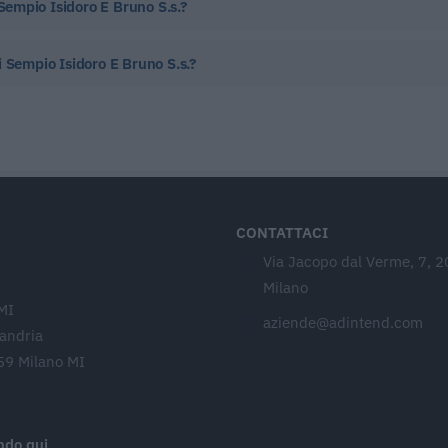
 Sempio Isidoro E Bruno S.s.?
li Sempio Isidoro E Bruno S.s.?
CONTATTACI
Via Jacopo dal Verme, 7, 
Milano
MI
aziende@adintend.com
sandria
59 Milano MI
ando qui