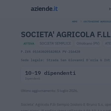
HOME
COLTIVAZIONI AGRICOLE
SOCIETA' AGRICOLA F.LL
SOCIETA' SEMPLICE
Ottobiano (PV)
ATE
ATTIVA
P.IVA 01543020182
REA PV-216428
Sede legale: Strada San Giovanni D'oria 6 Int
10-19 dipendenti
Dipendenti
Ultimo aggiornamento: 5 luglio 2026.
Societa' Agricola F.lli Sempio Isidoro E Bruno S.s. oper
semi oleosi. Il codice ateco utilizzato è 01.11. La part