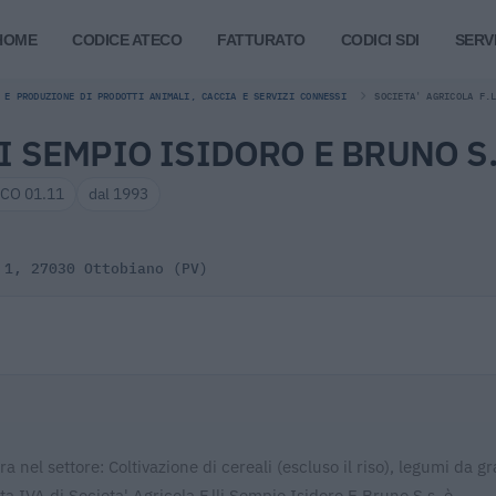
HOME
CODICE ATECO
FATTURATO
CODICI SDI
SERVI
 E PRODUZIONE DI PRODOTTI ANIMALI, CACCIA E SERVIZI CONNESSI
SOCIETA' AGRICOLA F.
I SEMPIO ISIDORO E BRUNO S.
CO 01.11
dal 1993
 1, 27030 Ottobiano (PV)
a nel settore: Coltivazione di cereali (escluso il riso), legumi da gr
ita IVA di Societa' Agricola F.lli Sempio Isidoro E Bruno S.s. è