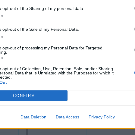
o opt-out of the Sharing of my personal data.
In
o opt-out of the Sale of my Personal Data.
In
to opt-out of processing my Personal Data for Targeted
ing.
In
o opt-out of Collection, Use, Retention, Sale, and/or Sharing
ersonal Data that Is Unrelated with the Purposes for which it
lected.
cumenti e servizi disponibili →
Out
CONFIRM
 -
Visure Camerali -
Data Deletion
Data Access
Privacy Policy
one
Storico Società di
Persone