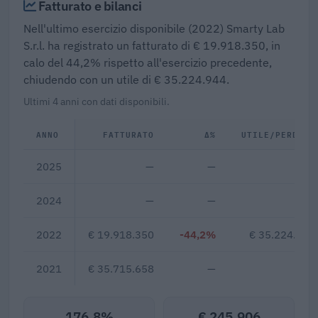
Fatturato e bilanci
Nell'ultimo esercizio disponibile (2022) Smarty Lab
S.r.l. ha registrato un fatturato di € 19.918.350, in
calo del 44,2% rispetto all'esercizio precedente,
chiudendo con un utile di € 35.224.944.
Ultimi 4 anni con dati disponibili.
ANNO
FATTURATO
Δ%
UTILE/PERDITA
2025
—
—
—
2024
—
—
—
2022
€ 19.918.350
-44,2%
€ 35.224.944
2021
€ 35.715.658
—
—
176,8%
€ 245.906