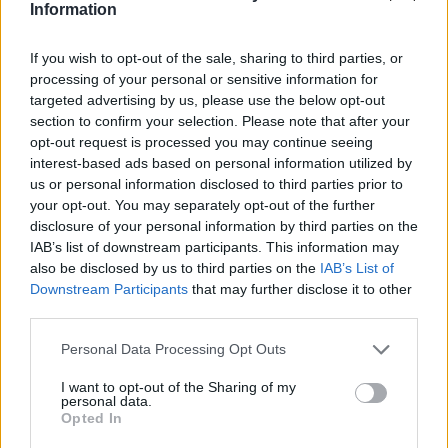
1.659 euro
Information
2025-03-20
If you wish to opt-out of the sale, sharing to third parties, or
Esonero dal versamento dei contributi previdenziali
processing of your personal or sensitive information for
per nuove assunzioni/trasformazioni a tempo
targeted advertising by us, please use the below opt-out
indeterminato nel bienni
section to confirm your selection. Please note that after your
inps
opt-out request is processed you may continue seeing
10.350 euro
interest-based ads based on personal information utilized by
us or personal information disclosed to third parties prior to
2023-04-19
your opt-out. You may separately opt-out of the further
esenzioni fiscali e crediti d'imposta adottati a
disclosure of your personal information by third parties on the
seguito della crisi economica causata dall'epidemia di
IAB’s list of downstream participants. This information may
COVID-19 [con mo
also be disclosed by us to third parties on the
IAB’s List of
agenzia delle entrate
Downstream Participants
that may further disclose it to other
45.684 euro
third parties.
2022-11-28
Personal Data Processing Opt Outs
Esonero dal versamento dei contributi previdenziali
per nuove assunzioni/trasformazioni a tempo
I want to opt-out of the Sharing of my
personal data.
indeterminato nel bienni
Opted In
inps