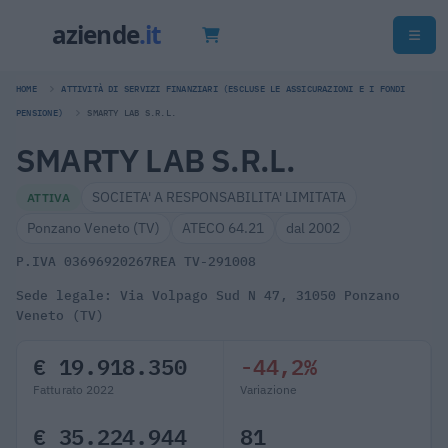
HOME
ATTIVITÀ DI SERVIZI FINANZIARI (ESCLUSE LE ASSICURAZIONI E I FONDI
PENSIONE)
SMARTY LAB S.R.L.
SMARTY LAB S.R.L.
SOCIETA' A RESPONSABILITA' LIMITATA
ATTIVA
Ponzano Veneto (TV)
ATECO 64.21
dal 2002
P.IVA 03696920267
REA TV-291008
Sede legale: Via Volpago Sud N 47, 31050 Ponzano
Veneto (TV)
€ 19.918.350
-44,2%
Fatturato 2022
Variazione
€ 35.224.944
81