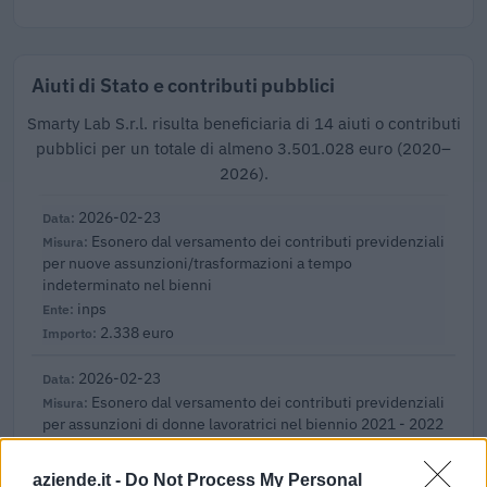
Aiuti di Stato e contributi pubblici
Smarty Lab S.r.l. risulta beneficiaria di 14 aiuti o contributi
pubblici per un totale di almeno 3.501.028 euro (2020–
2026).
2026-02-23
Esonero dal versamento dei contributi previdenziali
per nuove assunzioni/trasformazioni a tempo
indeterminato nel bienni
inps
2.338 euro
2026-02-23
Esonero dal versamento dei contributi previdenziali
per assunzioni di donne lavoratrici nel biennio 2021 - 2022
(art. 1
inps
aziende.it -
Do Not Process My Personal