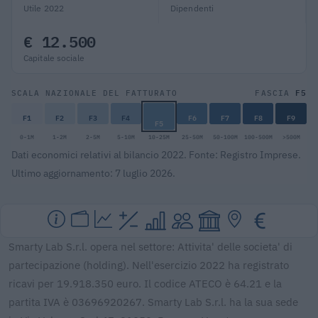
Utile 2022
Dipendenti
€ 12.500
Capitale sociale
F5
SCALA NAZIONALE DEL FATTURATO
FASCIA
F1
F2
F3
F4
F6
F7
F8
F9
F5
0-1M
1-2M
2-5M
5-10M
10-25M
25-50M
50-100M
100-500M
>500M
Dati economici relativi al bilancio 2022. Fonte: Registro Imprese.
Ultimo aggiornamento: 7 luglio 2026.
Smarty Lab S.r.l. opera nel settore: Attivita' delle societa' di
partecipazione (holding). Nell'esercizio 2022 ha registrato
ricavi per 19.918.350 euro. Il codice ATECO è 64.21 e la
partita IVA è 03696920267. Smarty Lab S.r.l. ha la sua sede