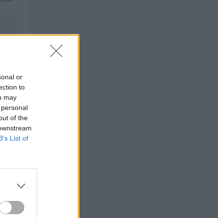
sonal or
ection to
ou may
 personal
out of the
 downstream
B’s List of
O
uro
uro
uro