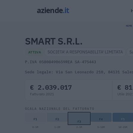
HOME
SMART S.R.L.
SOCIETA' A RESPONSABILITA' LIMITATA
S
ATTIVA
P.IVA 05808490659
REA SA-475443
Sede legale: Via San Leonardo 210, 84131 Sale
€ 2.039.017
€ 81
Fatturato 2021
Utile 202
SCALA NAZIONALE DEL FATTURATO
F1
F2
F4
F5
F3
0-1M
1-2M
2-5M
5-10M
10-25M