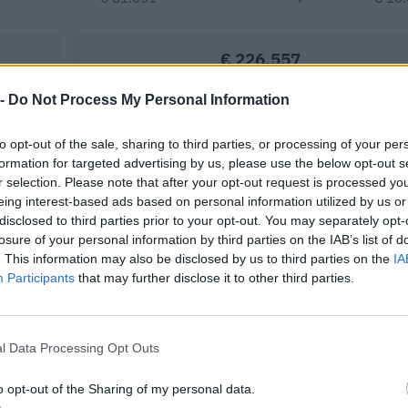
€ 226.557
Fatturato per dipendente
 -
Do Not Process My Personal Information
to opt-out of the sale, sharing to third parties, or processing of your per
formation for targeted advertising by us, please use the below opt-out s
r selection. Please note that after your opt-out request is processed y
eing interest-based ads based on personal information utilized by us or
disclosed to third parties prior to your opt-out. You may separately opt-
uti pubblici per un totale di 557.840 euro (2021–2023).
losure of your personal information by third parties on the IAB’s list of
. This information may also be disclosed by us to third parties on the
IA
ENTE CONCEDENTE
IMPORT
Participants
that may further disclose it to other third parties.
he ai sensi della decisione
agenzia delle entrate
2.000 e
inal) SA 101076)
l Data Processing Opt Outs
nd vouchers for SMEs
INFRATEL ITALIA S.P.A.
2.000 e
o opt-out of the Sharing of my personal data.
ioni a fondo perduto a
agenzia delle entrate
4.000 e