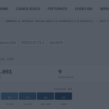
HOME
CODICE ATECO
FATTURATO
CODICI SDI
SERVI
COMMERCIO AL DETTAGLIO (ESCLUSO QUELLO DI AUTOVEICOLI E DI MOTOCICLI)
SMART S
alerno (SA)
ATECO 47.71.1
dal 2019
rno (SA)
.051
9
1
Dipendenti
F3
FASCIA
F6
F7
F8
F9
25-50M
50-100M
100-500M
>500M