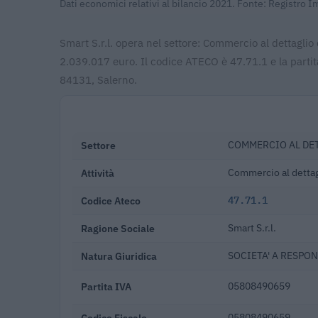
Dati economici relativi al bilancio 2021. Fonte: Registro 
Smart S.r.l. opera nel settore: Commercio al dettaglio 
2.039.017 euro. Il codice ATECO è 47.71.1 e la parti
84131, Salerno.
Settore
COMMERCIO AL DET
Attività
Commercio al dettagl
Codice Ateco
47.71.1
Ragione Sociale
Smart S.r.l.
Natura Giuridica
SOCIETA' A RESPON
Partita IVA
05808490659
Codice Fiscale
05808490659