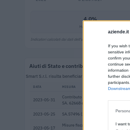
4,0%
Margine netto
aziende.it
Indicatori calcolati dai dati dell'ultimo bilancio disponibile.
If you wish 
sensitive in
confirm you
continue se
Aiuti di Stato e contributi pubblici
information 
Smart S.r.l. risulta beneficiaria di 9 aiuti o contrib
further disc
participants
DATA
MISURA
Downstream 
Contributo a fondo perduto [e modific
2023-05-31
SA. 62668 e decisione C(2022) 171 f
Persona
2023-05-25
SA.57496 (2021/N) – Italy – Broadba
I want t
Misure fiscali automatiche e sovvenz
2023-05-17