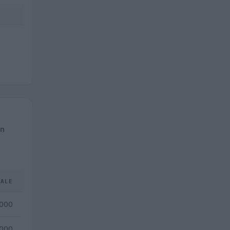
un
TALE
.000
.000