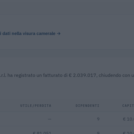
 i dati nella visura camerale →
.r.l. ha registrato un fatturato di € 2.039.017, chiudendo con 
UTILE/PERDITA
DIPENDENTI
CAPI
—
9
€ 10
€ 81.051
9
€ 10