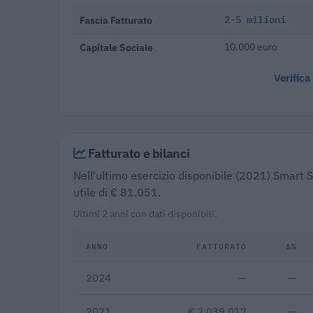
Fascia Fatturato
2-5 milioni
Capitale Sociale
10.000 euro
Verifica
Fatturato e bilanci
Nell'ultimo esercizio disponibile (2021) Smart S
utile di € 81.051.
Ultimi 2 anni con dati disponibili.
ANNO
FATTURATO
Δ%
2024
—
—
2021
€ 2.039.017
—