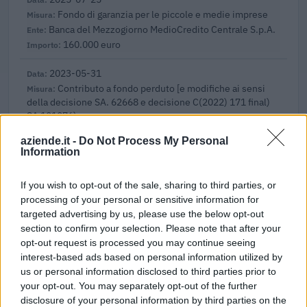
Fondo di garanzia per le piccole e medie imprese
Banca del Mezzogiorno MedioCredito Centrale S.p.A.
160.000 euro
2023-05-31
Contributo a fondo perduto [e modifiche ai sensi
della decisione SA. 62668 e decisione C(2022) 171 final)
SA 101076)
agenzia delle entrate
aziende.it -
Do Not Process My Personal
2.000 euro
Information
2023-04-18
If you wish to opt-out of the sale, sharing to third parties, or
esenzioni fiscali e crediti d'imposta adottati a
processing of your personal or sensitive information for
seguito della crisi economica causata dall'epidemia di
targeted advertising by us, please use the below opt-out
COVID-19 [con mo
section to confirm your selection. Please note that after your
agenzia delle entrate
opt-out request is processed you may continue seeing
79.400 euro
interest-based ads based on personal information utilized by
us or personal information disclosed to third parties prior to
2023-04-04
your opt-out. You may separately opt-out of the further
esenzioni fiscali e crediti d'imposta adottati a
disclosure of your personal information by third parties on the
seguito della crisi economica causata dall'epidemia di