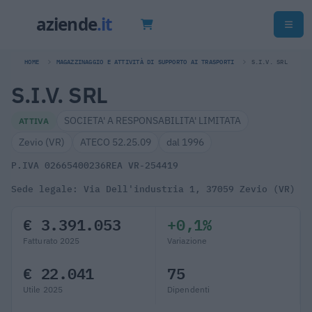
HOME
MAGAZZINAGGIO E ATTIVITÀ DI SUPPORTO AI TRASPORTI
S.I.V. SRL
S.I.V. SRL
SOCIETA' A RESPONSABILITA' LIMITATA
ATTIVA
Zevio (VR)
ATECO 52.25.09
dal 1996
P.IVA 02665400236
REA VR-254419
Sede legale: Via Dell'industria 1, 37059 Zevio (VR)
€ 3.391.053
+0,1%
Fatturato 2025
Variazione
€ 22.041
75
Utile 2025
Dipendenti