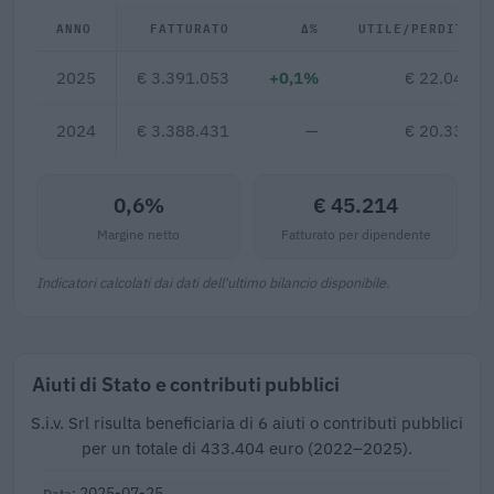
ANNO
FATTURATO
Δ%
UTILE/PERDITA
2025
€ 3.391.053
+0,1%
€ 22.041
2024
€ 3.388.431
—
€ 20.335
0,6%
€ 45.214
Margine netto
Fatturato per dipendente
Indicatori calcolati dai dati dell'ultimo bilancio disponibile.
Aiuti di Stato e contributi pubblici
S.i.v. Srl risulta beneficiaria di 6 aiuti o contributi pubblici
per un totale di 433.404 euro (2022–2025).
2025-07-25