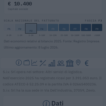
€ 10.400
Capitale sociale
F3
SCALA NAZIONALE DEL FATTURATO
FASCIA
F1
F2
F4
F5
F6
F7
F8
F9
F3
0-1M
1-2M
2-5M
5-10M
10-25M
25-50M
50-100M
100-500M
>500M
Dati economici relativi al bilancio 2025. Fonte: Registro Imprese.
Ultimo aggiornamento: 8 luglio 2026.
S.i.v. Srl opera nel settore: Altri servizi di logistica.
Nell'esercizio 2025 ha registrato ricavi per 3.391.053 euro. Il
codice ATECO è 52.25.09 e la partita IVA è 02665400236.
S.i.v. Srl ha la sua sede in Via Dell'industria, 37059, Zevio.
Dati