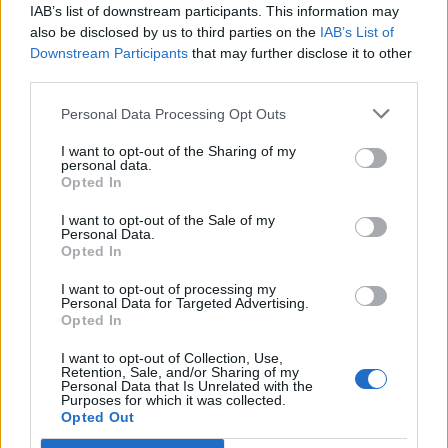
IAB’s list of downstream participants. This information may
COVID-19 [con mo
also be disclosed by us to third parties on the
IAB’s List of
agenzia delle entrate
Downstream Participants
that may further disclose it to other
2.885 euro
third parties.
2022-10-06
Personal Data Processing Opt Outs
Nuova Sabatini - Finanziamenti per l'acquisto di
nuovi macchinari, impianti e attrezzature da parte delle
I want to opt-out of the Sharing of my
piccole e medi
personal data.
Opted In
Ministero delle Imprese e del Made in Italy -
Dipartimento per le politiche per
I want to opt-out of the Sale of my
16.639 euro
Personal Data.
Opted In
2022-09-30
I want to opt-out of processing my
Fondo di garanzia per le piccole e medie imprese
Personal Data for Targeted Advertising.
Banca del Mezzogiorno MedioCredito Centrale S.p.A.
Opted In
172.480 euro
I want to opt-out of Collection, Use,
Retention, Sale, and/or Sharing of my
Fonte:
Registro Nazionale Aiuti di Stato (RNA)
– Open Data, licenza
Personal Data that Is Unrelated with the
IODL 2.0. Dati aggiornati al 2026-07-02.
Purposes for which it was collected.
Opted Out