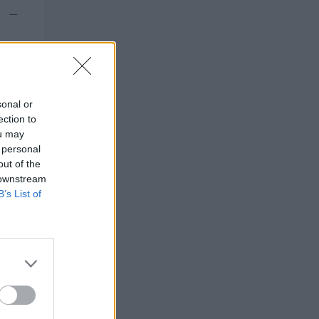
—
sonal or
ection to
ou may
 personal
out of the
 downstream
B’s List of
RTO
 euro
 euro