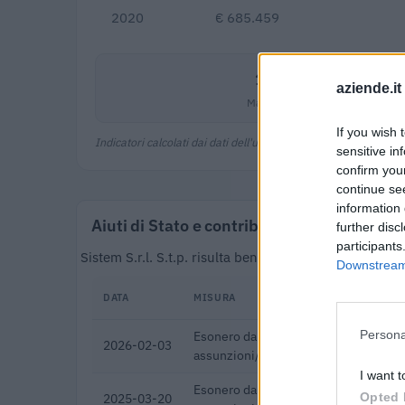
2020
€ 685.459
11,8%
aziende.it
Margine netto
If you wish 
Indicatori calcolati dai dati dell'ultimo bilancio disponibile.
sensitive in
confirm you
continue se
information 
Aiuti di Stato e contributi pubblici
further disc
participants
Sistem S.r.l. S.t.p. risulta beneficiaria di 8 aiuti o 
Downstream 
DATA
MISURA
Persona
Esonero dal versamento dei contribut
2026-02-03
assunzioni/trasformazioni a tempo i
I want t
Esonero dal versamento dei contribut
Opted 
2025-03-20