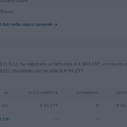
010 euro (2024)
00 euro
 i dati nella visura camerale →
r.l. S.t.p. ha registrato un fatturato di € 843.597, in crescita 
2021), chiudendo con un utile di € 99.277.
Δ%
UTILE/PERDITA
DIPENDENTI
CAPI
€ 99.277
8
€ 10
s 2021
9,1%
—
—