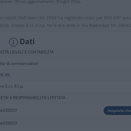
Imprese. Ultimo aggiornamento: 8 luglio 2026.
mercialisti. Nell'esercizio 2024 ha registrato ricavi per 843.597 euro.
33. Sistem S.r.l. S.t.p. ha la sua sede in Via Paleocapa 19, 28041
Dati
VITÀ LEGALI E CONTABILITÀ
ita' di commercialisti
20.01
m S.r.l. S.t.p.
ETA' A RESPONSABILITA' LIMITATA
66320033
Acquista vis
66320033