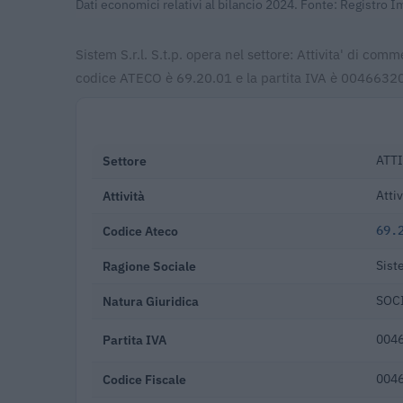
Dati economici relativi al bilancio 2024. Fonte: Registro 
Sistem S.r.l. S.t.p. opera nel settore: Attivita' di com
codice ATECO è 69.20.01 e la partita IVA è 004663200
Settore
ATTI
Attività
Attiv
Codice Ateco
69.
Ragione Sociale
Siste
Natura Giuridica
SOCI
Partita IVA
004
Codice Fiscale
004