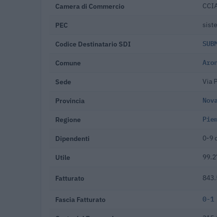
Camera di Commercio
CCIA
PEC
sist
Codice Destinatario SDI
SUB
Comune
Aro
Sede
Via 
Provincia
Nov
Regione
Pie
Dipendenti
0-9 
Utile
99.2
Fatturato
843.
Fascia Fatturato
0-1