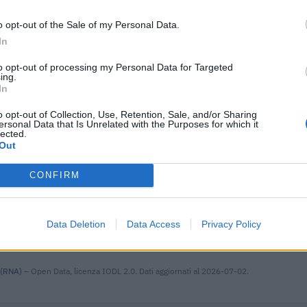
ndeterminato nel bienni
o opt-out of the Sale of my Personal Data.
i previdenziali per nuove
inps
6.000
In
ndeterminato nel bienni
to opt-out of processing my Personal Data for Targeted
i previdenziali per assunzioni di donne
inps
5.923
ing.
t. 1
In
adottati a seguito della crisi economica
agenzia delle
o opt-out of Collection, Use, Retention, Sale, and/or Sharing
3.277
con mo
entrate
ersonal Data that Is Unrelated with the Purposes for which it
lected.
Out
i previdenziali per nuove
inps
3.246
ndeterminato nel bienni
CONFIRM
i previdenziali per assunzioni di donne
inps
3.364
t. 1
Data Deletion
Data Access
Privacy Policy
adottati a seguito della crisi economica
agenzia delle
140 
con mo
entrate
 (RNA)
– Open Data, licenza IODL 2.0. Dati aggiornati al 2026-07-02.