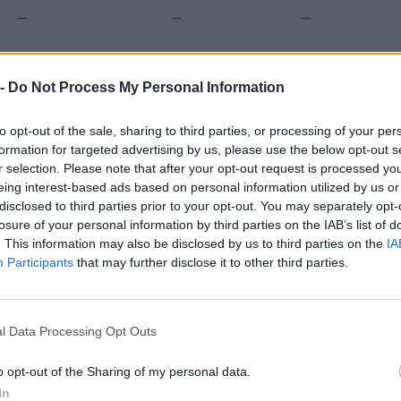
—
—
—
€ 105.450
 -
Do Not Process My Personal Information
Fatturato per dipendente
to opt-out of the sale, sharing to third parties, or processing of your per
formation for targeted advertising by us, please use the below opt-out s
r selection. Please note that after your opt-out request is processed y
eing interest-based ads based on personal information utilized by us or
disclosed to third parties prior to your opt-out. You may separately opt-
losure of your personal information by third parties on the IAB’s list of
. This information may also be disclosed by us to third parties on the
IA
contributi pubblici per un totale di 29.779 euro (2021–2026).
Participants
that may further disclose it to other third parties.
ENTE
IMPO
CONCEDENTE
l Data Processing Opt Outs
i previdenziali per nuove
inps
2.274
ndeterminato nel bienni
o opt-out of the Sharing of my personal data.
i previdenziali per nuove
In
inps
5.555