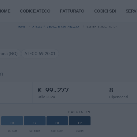
HOME
CODICE ATECO
FATTURATO
CODICI SDI
SERVI
HOME
ATTIVITÀ LEGALI E CONTABILITÀ
SISTEM S.R.L. S.T.P.
rona (NO)
ATECO 69.20.01
O)
€ 99.277
8
Utile 2024
Dipendenti
F1
FASCIA
F6
F7
F8
F9
25-50M
50-100M
100-500M
>500M