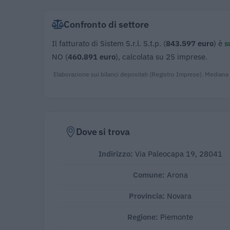
Confronto di settore
Il fatturato di Sistem S.r.l. S.t.p. (
843.597 euro
) è
s
NO (
460.891 euro
), calcolata su 25 imprese.
Elaborazione sui bilanci depositati (Registro Imprese). Mediana
Dove si trova
Indirizzo:
Via Paleocapa 19, 28041
Comune:
Arona
Provincia:
Novara
Regione:
Piemonte