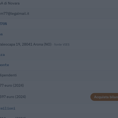
A di Novara
em77@legalmail.it
M70N
na
Paleocapa 19, 28041 Arona (NO)
· fonte VIES
ara
monte
dipendenti
77 euro (2024)
597 euro (2024)
Acquista bilan
 milioni