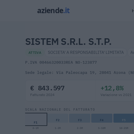
SISTEM S.R.L. S.T.P.
SOCIETA' A RESPONSABILITA' LIMITATA
A
ATTIVA
P.IVA 00466320033
REA NO-123877
Sede legale: Via Paleocapa 19, 28041 Arona (N
€ 843.597
+12,8%
Fatturato 2024
Variazione vs 2021
SCALA NAZIONALE DEL FATTURATO
F2
F3
F4
F5
F1
0-1M
1-2M
2-5M
5-10M
10-25M