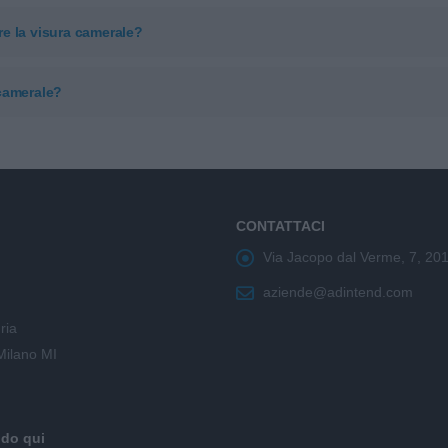
e la visura camerale?
 camerale?
CONTATTACI
Via Jacopo dal Verme, 7, 20
aziende@adintend.com
ria
Milano MI
ndo qui