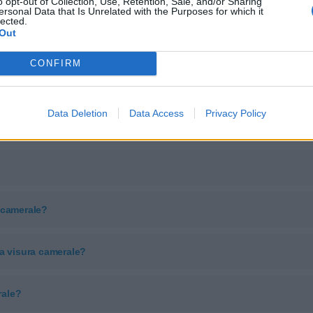
ale?
o opt-out of Collection, Use, Retention, Sale, and/or Sharing
ersonal Data that Is Unrelated with the Purposes for which it
lected.
Out
camerale?
CONFIRM
ale?
Data Deletion
Data Access
Privacy Policy
a camerale?
 camerale?
na visura camerale?
rale?