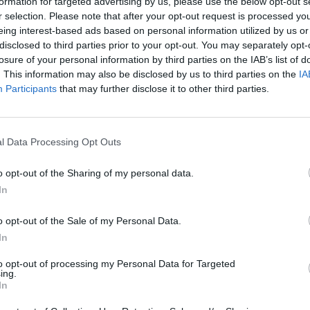
formation for targeted advertising by us, please use the below opt-out s
r selection. Please note that after your opt-out request is processed y
eing interest-based ads based on personal information utilized by us or
disclosed to third parties prior to your opt-out. You may separately opt-
losure of your personal information by third parties on the IAB’s list of
. This information may also be disclosed by us to third parties on the
IA
merale
Participants
that may further disclose it to other third parties.
ate: richiedi la tua Visura Camerale! Cerca l'azienda per cu
l Data Processing Opt Outs
 camerale e acquista. Riceverai la tua visura camerale online
o opt-out of the Sharing of my personal data.
In
o opt-out of the Sale of my Personal Data.
In
to opt-out of processing my Personal Data for Targeted
ale?
ing.
In