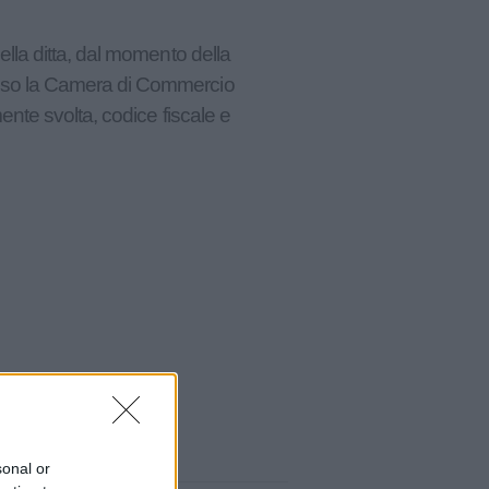
ella ditta, dal momento della
resso la Camera di Commercio
mente svolta, codice fiscale e
sonal or