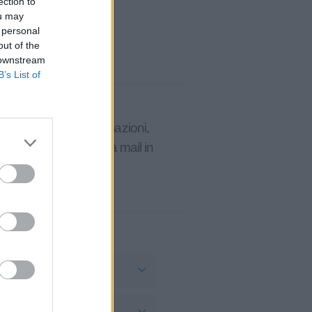
ection to
ou may
 personal
out of the
 downstream
B’s List of
i stai cercando informazioni,
 direttamente sulla tua mail in