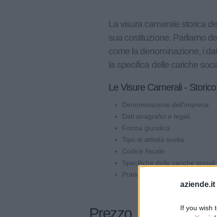
La visura camerale storica del
sua costituzione. Parliamo d
come la denominazione, i dati a
la specifica delle cariche socia
Le Visure Camerali - Storico
Denominazione dell'impresa
Dati anagrafici e legali
Forma giuridica
Tipo di attività svolta
Codice fiscale
Specifiche delle cariche sociali
Pratiche depositate presso la
aziende.it
If you wish 
Prezzo