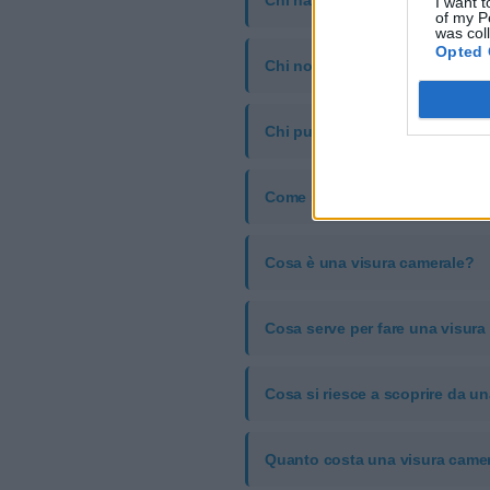
Chi ha obbligo di visura camer
I want t
of my P
was col
Opted 
Chi non ha obbligo di visura 
Chi può fare una visura camer
Come si fa a ottenere la visur
Cosa è una visura camerale?
Cosa serve per fare una visura
Cosa si riesce a scoprire da u
Quanto costa una visura came