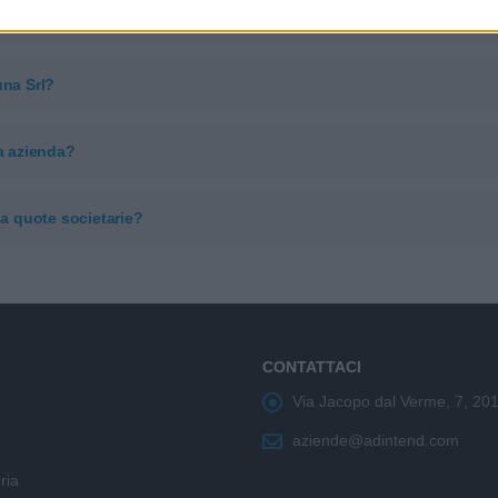
ietaria?
una Srl?
na azienda?
a quote societarie?
CONTATTACI
Via Jacopo dal Verme, 7, 20
aziende@adintend.com
ria