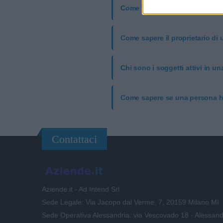
Come vedere composizione soc
Come sapere il proprietario di 
Chi sono i soggetti attivi in u
Come sapere se una persona h
Contattaci
Aziende.it - Ad Intend Srl
Sede Legale: Via Jacopo dal Verme, 7, 20159 Milano MI
Sede Operativa Alessandria: via Vescovado 18 - Alessand