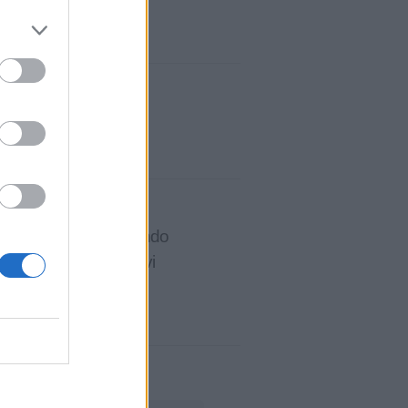
enda per cui stai cercando
 Report esponenti attivi