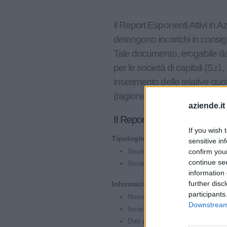
Il Report Esponenti Attivi in A
detengono incarichi in consigli
Tale documento, erogabile dal
per le società di capitali (S.r.
inserimento delle relative quote
(ragione o denominazione social
aziende.it
Il Report Esponenti Attivi A
If you wish 
Tipologie di Società:
sensitive in
Società di capitali (S.r.l., S.p.A.
confirm you
continue se
Società di persone (S.s., S.a.s,
information 
further disc
Informazioni sui Membri:
participants
Nominativi degli esponenti attiv
Downstream 
Incarichi ricoperti (es. diretto
Dati anagrafici e di contatto