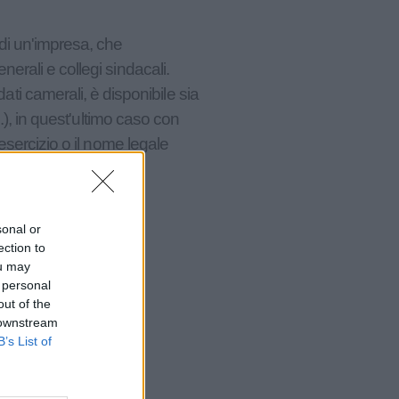
i di un'impresa, che
nerali e collegi sindacali.
ti camerali, è disponibile sia
.C.), in quest'ultimo caso con
'esercizio o il nome legale
sonal or
ection to
ou may
 personal
out of the
 downstream
B’s List of