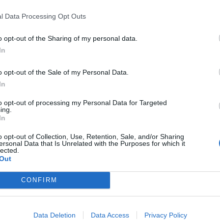
l Data Processing Opt Outs
o opt-out of the Sharing of my personal data.
In
o opt-out of the Sale of my Personal Data.
In
onenti attivi azienda
to opt-out of processing my Personal Data for Targeted
ing.
In
ate: richiedi il Report esponenti attivi azienda! Cerca l'azi
o opt-out of Collection, Use, Retention, Sale, and/or Sharing
llo il Report esponenti attivi azienda e acquista. Riceverai il
ersonal Data that Is Unrelated with the Purposes for which it
lected.
ulla tua mail in pochi minuti
Out
CONFIRM
Data Deletion
Data Access
Privacy Policy