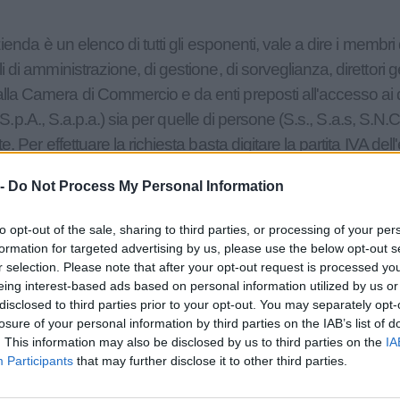
zienda è un elenco di tutti gli esponenti, vale a dire i membr
 di amministrazione, di gestione, di sorveglianza, direttori ge
la Camera di Commercio e da enti preposti all'accesso ai da
l., S.p.A., S.a.p.a.) sia per quelle di persone (S.s., S.a.s, S.N
. Per effettuare la richiesta basta digitare la partita IVA dell
e) nella barra di ricerca e attendere l'invio della lista.
 -
Do Not Process My Personal Information
zienda Include Le Seguenti Informazioni:
to opt-out of the sale, sharing to third parties, or processing of your per
formation for targeted advertising by us, please use the below opt-out s
, S.a.p.a.)
r selection. Please note that after your opt-out request is processed y
eing interest-based ads based on personal information utilized by us or
 S.N.C.), con inserimento delle relative quote.
disclosed to third parties prior to your opt-out. You may separately opt-
losure of your personal information by third parties on the IAB’s list of
. This information may also be disclosed by us to third parties on the
IA
i
Participants
that may further disclose it to other third parties.
ri generali, membri del consiglio di amministrazione)