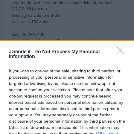
seguito della crisi economica causata dall'epidemia di
COVID-19 [con mo
agenzia delle entrate
6.150 euro
2022-12-08
Nuova Sabatini - Finanziamenti per l'acquisto di
nuovi macchinari, impianti e attrezzature da parte delle
aziende.it -
Do Not Process My Personal
piccole e medi
Information
Ministero delle Imprese e del Made in Italy -
Dipartimento per le politiche per
If you wish to opt-out of the sale, sharing to third parties, or
46.425 euro
processing of your personal or sensitive information for
targeted advertising by us, please use the below opt-out
2022-11-11
section to confirm your selection. Please note that after your
Fondo di garanzia per le piccole e medie imprese
opt-out request is processed you may continue seeing
Banca del Mezzogiorno MedioCredito Centrale S.p.A.
interest-based ads based on personal information utilized by
294.400 euro
us or personal information disclosed to third parties prior to
your opt-out. You may separately opt-out of the further
2022-10-10
disclosure of your personal information by third parties on the
Modifica quote di riparto tra le diverse categorie di
IAB’s list of downstream participants. This information may
beneficiari dei ristori di cui alla DGR n. 55-4506 del
also be disclosed by us to third parties on the
IAB’s List of