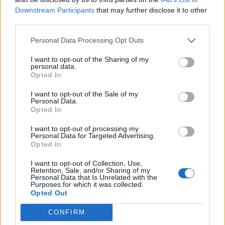
29/12/2021.
Downstream Participants
that may further disclose it to other
Finpiemonte S.P.A.
third parties.
1.000 euro
Personal Data Processing Opt Outs
2022-01-14
Fondo di garanzia per le piccole e medie imprese
I want to opt-out of the Sharing of my
personal data.
Banca del Mezzogiorno MedioCredito Centrale S.p.A.
Opted In
40.000 euro
I want to opt-out of the Sale of my
2022-01-02
Personal Data.
Opted In
GARANZIA DEL FONDO A VALERE SULLA SEZIONE
SPECIALE DI CUI ALL’ARTICOLO 56 DEL DECRETO-LEGGE
I want to opt-out of processing my
DEL 17 MARZO 2020 N. 18
Personal Data for Targeted Advertising.
Banca del Mezzogiorno MedioCredito Centrale S.p.A.
Opted In
26.618 euro
I want to opt-out of Collection, Use,
Retention, Sale, and/or Sharing of my
2021-11-11
Personal Data that Is Unrelated with the
Purposes for which it was collected.
esenzioni fiscali e crediti d'imposta adottati a
Opted Out
seguito della crisi economica causata dall'epidemia di
COVID-19 [con mo
CONFIRM
agenzia delle entrate