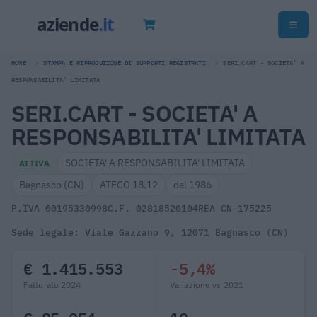
HOME
STAMPA E RIPRODUZIONE DI SUPPORTI REGISTRATI
SERI.CART - SOCIETA' A
RESPONSABILITA' LIMITATA
SERI.CART - SOCIETA' A
RESPONSABILITA' LIMITATA
SOCIETA' A RESPONSABILITA' LIMITATA
ATTIVA
Bagnasco (CN)
ATECO 18.12
dal 1986
P.IVA 00195330998
C.F. 02818520104
REA CN-175225
Sede legale: Viale Gazzano 9, 12071 Bagnasco (CN)
€ 1.415.553
-5,4%
Fatturato 2024
Variazione vs 2021