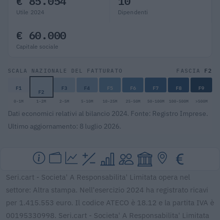
€ 85.054
10
Utile 2024
Dipendenti
€ 60.000
Capitale sociale
F2
SCALA NAZIONALE DEL FATTURATO
FASCIA
F1
F3
F4
F5
F6
F7
F8
F9
F2
0-1M
1-2M
2-5M
5-10M
10-25M
25-50M
50-100M
100-500M
>500M
Dati economici relativi al bilancio 2024. Fonte: Registro Imprese.
Ultimo aggiornamento: 8 luglio 2026.
Seri.cart - Societa' A Responsabilita' Limitata opera nel
settore: Altra stampa. Nell'esercizio 2024 ha registrato ricavi
per 1.415.553 euro. Il codice ATECO è 18.12 e la partita IVA è
00195330998. Seri.cart - Societa' A Responsabilita' Limitata