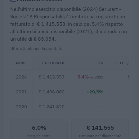
Nell'ultimo esercizio disponibile (2024) Seri.cart -
Societa' A Responsabilita' Limitata ha registrato un
fatturato di € 1.415.553, in calo del 5,4% rispetto
all'ultimo bilancio disponibile (2021), chiudendo con
un utile di € 85.054.
Ultimi 3 bilanci disponibili.
ANNO
FATTURATO
Δ%
UTILE/PER
2024
€ 1.415.553
-5,4%
€ 85
vs 2021
2021
€ 1.496.080
+20,5%
2020
€ 1.241.820
—
6,0%
€ 141.555
Margine netto
Fatturato per dipendente