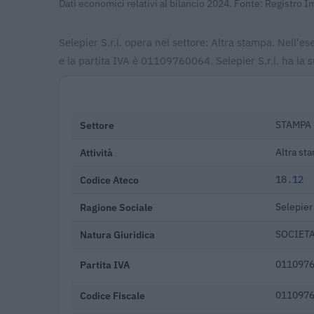
Dati economici relativi al bilancio 2024. Fonte: Registro 
Selepier S.r.l. opera nel settore: Altra stampa. Nell'
e la partita IVA è 01109760064. Selepier S.r.l. ha la 
Settore
STAMPA 
Attività
Altra st
Codice Ateco
18.12
Ragione Sociale
Selepier 
Natura Giuridica
SOCIETA
Partita IVA
011097
Codice Fiscale
011097