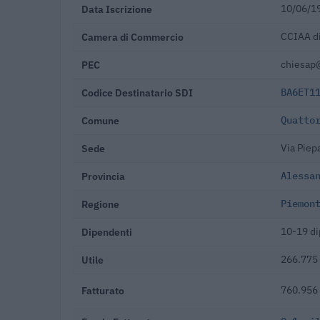
Data Iscrizione
10/06/1
Camera di Commercio
CCIAA di
PEC
chiesap
Codice Destinatario SDI
BA6ET1
Comune
Quatto
Sede
Via Piep
Provincia
Alessa
Regione
Piemon
Dipendenti
10-19 di
Utile
266.775 
Fatturato
760.956 