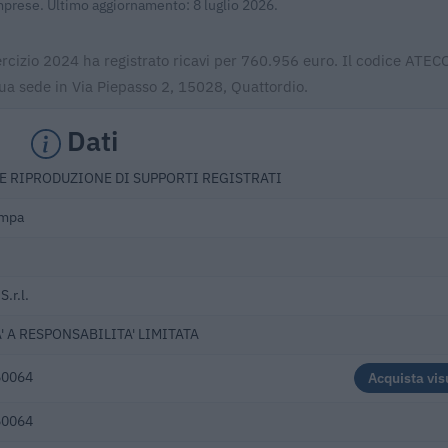
Imprese. Ultimo aggiornamento: 8 luglio 2026.
esercizio 2024 ha registrato ricavi per 760.956 euro. Il codice ATE
sua sede in Via Piepasso 2, 15028, Quattordio.
Dati
E RIPRODUZIONE DI SUPPORTI REGISTRATI
ampa
S.r.l.
' A RESPONSABILITA' LIMITATA
60064
Acquista vis
60064