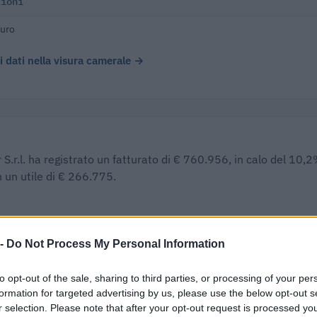
lioni
euro
 i dati nella visura camerale →
 S.r.l. ha registrato un fatturato di € 760.956, in calo del 10,
 un utile di € 266.775.
UTILE/PERDITA
DIPENDENTI
CAPI
 -
Do Not Process My Personal Information
€ 266.775
10
€ 50
to opt-out of the sale, sharing to third parties, or processing of your per
formation for targeted advertising by us, please use the below opt-out s
€ 255.554
—
r selection. Please note that after your opt-out request is processed y