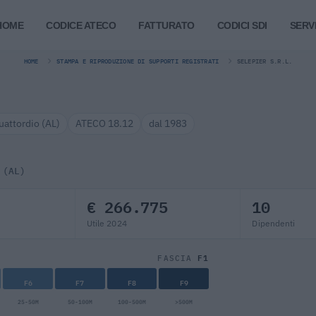
HOME
CODICE ATECO
FATTURATO
CODICI SDI
SERVI
HOME
STAMPA E RIPRODUZIONE DI SUPPORTI REGISTRATI
SELEPIER S.R.L.
uattordio (AL)
ATECO 18.12
dal 1983
 (AL)
€ 266.775
10
Utile 2024
Dipendenti
F1
FASCIA
F6
F7
F8
F9
25-50M
50-100M
100-500M
>500M