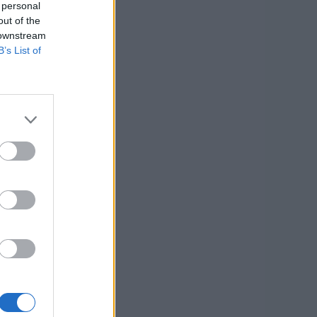
 personal
out of the
 downstream
B’s List of
RTO
 euro
euro