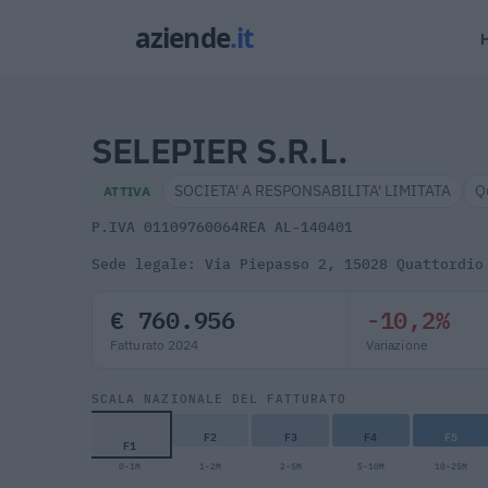
SELEPIER S.R.L.
SOCIETA' A RESPONSABILITA' LIMITATA
Q
ATTIVA
P.IVA 01109760064
REA AL-140401
Sede legale: Via Piepasso 2, 15028 Quattordio
€ 760.956
-10,2%
Fatturato 2024
Variazione
SCALA NAZIONALE DEL FATTURATO
F2
F3
F4
F5
F1
0-1M
1-2M
2-5M
5-10M
10-25M