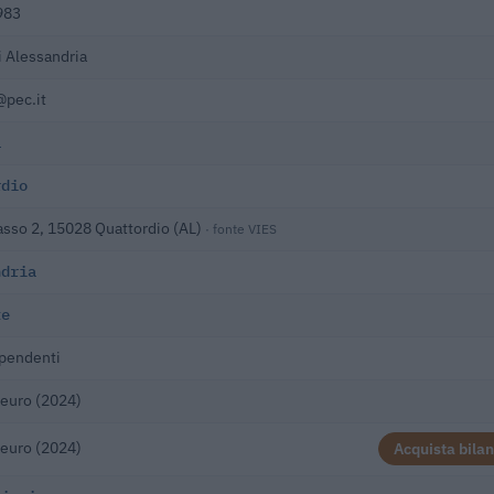
983
 Alessandria
@pec.it
1
rdio
asso 2, 15028 Quattordio (AL)
· fonte VIES
ndria
te
pendenti
euro (2024)
euro (2024)
Acquista bilan