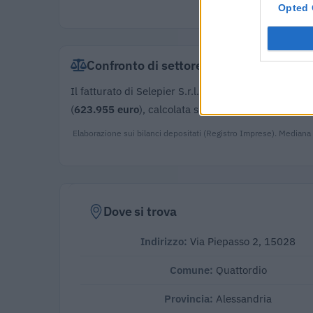
Opted 
Confronto di settore
Il fatturato di Selepier S.r.l. (
760.956 euro
) è
superi
(
623.955 euro
), calcolata su 17 imprese.
Elaborazione sui bilanci depositati (Registro Imprese). Mediana
Dove si trova
Indirizzo:
Via Piepasso 2, 15028
Comune:
Quattordio
Provincia:
Alessandria