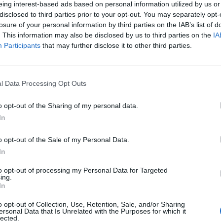
eing interest-based ads based on personal information utilized by us or
disclosed to third parties prior to your opt-out. You may separately opt-
€ 76.096
losure of your personal information by third parties on the IAB’s list of
Fatturato per dipendente
. This information may also be disclosed by us to third parties on the
IA
Participants
that may further disclose it to other third parties.
l Data Processing Opt Outs
o opt-out of the Sharing of my personal data.
ibuti pubblici per un totale di 7.349 euro (2023–2023).
In
ENTE
IMPO
o opt-out of the Sale of my Personal Data.
CONCEDENTE
In
he ai sensi della decisione SA. 62668 e
agenzia delle
6.799
076)
entrate
to opt-out of processing my Personal Data for Targeted
ing.
In
adottati a seguito della crisi economica
agenzia delle
550 
con mo
entrate
o opt-out of Collection, Use, Retention, Sale, and/or Sharing
ersonal Data that Is Unrelated with the Purposes for which it
 (RNA)
– Open Data, licenza IODL 2.0. Dati aggiornati al 2026-07-02.
lected.