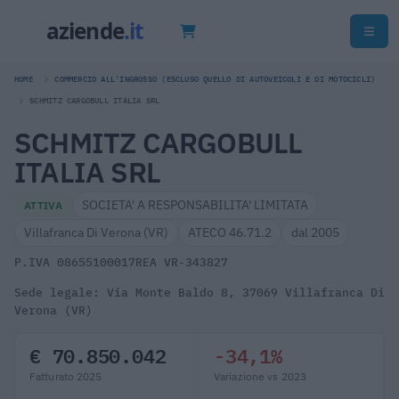
HOME
COMMERCIO ALL'INGROSSO (ESCLUSO QUELLO DI AUTOVEICOLI E DI MOTOCICLI)
SCHMITZ CARGOBULL ITALIA SRL
SCHMITZ CARGOBULL
ITALIA SRL
SOCIETA' A RESPONSABILITA' LIMITATA
ATTIVA
Villafranca Di Verona (VR)
ATECO 46.71.2
dal 2005
P.IVA 08655100017
REA VR-343827
Sede legale: Via Monte Baldo 8, 37069 Villafranca Di
Verona (VR)
€ 70.850.042
-34,1%
Fatturato 2025
Variazione vs 2023