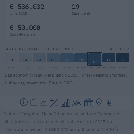
€ 536.032
19
Utile 2025
Dipendenti
€ 50.000
Capitale sociale
F7
SCALA NAZIONALE DEL FATTURATO
FASCIA
F1
F2
F3
F4
F5
F6
F8
F9
F7
0-1M
1-2M
2-5M
5-10M
10-25M
25-50M
50-100M
100-500M
>500M
Dati economici relativi al bilancio 2025. Fonte: Registro Imprese.
Ultimo aggiornamento: 7 luglio 2026.
Schmitz Cargobull Italia Srl opera nel settore: Commercio
all'ingrosso di altri autoveicoli. Nell'esercizio 2025 ha
registrato ricavi per 70.850.042 euro. Il codice ATECO è