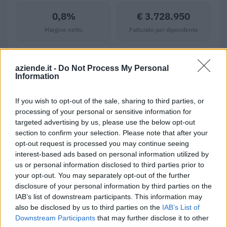
0,8%
€ 3.728.950
Margine netto
Fatturato per dipendente
Indicatori calcolati dai dati dell'ultimo bilancio disponibile.
aziende.it -
Do Not Process My Personal
Information
Aiuti di Stato e contributi pubblici
If you wish to opt-out of the sale, sharing to third parties, or
processing of your personal or sensitive information for
Schmitz Cargobull Italia Srl risulta beneficiaria di 2 aiuti o
targeted advertising by us, please use the below opt-out
contributi pubblici per un totale di 95 euro (2022–2022).
section to confirm your selection. Please note that after your
opt-out request is processed you may continue seeing
2022-11-09
interest-based ads based on personal information utilized by
Regime quadro nazionale sugli aiuti di Stato –
us or personal information disclosed to third parties prior to
COVID 19 (Artt. 54 - 61 del DL Rilancio come modificato
your opt-out. You may separately opt-out of the further
dall'art. 62 del
disclosure of your personal information by third parties on the
COMUNE DI SOMMACAMPAGNA
IAB’s list of downstream participants. This information may
45 euro
also be disclosed by us to third parties on the
IAB’s List of
Downstream Participants
that may further disclose it to other
2022-09-22