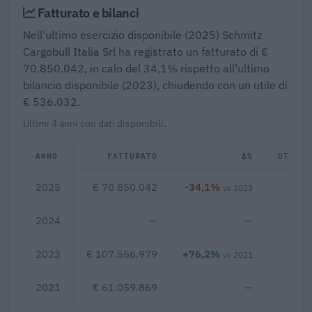
Fatturato e bilanci
Nell'ultimo esercizio disponibile (2025) Schmitz
Cargobull Italia Srl ha registrato un fatturato di €
70.850.042, in calo del 34,1% rispetto all'ultimo
bilancio disponibile (2023), chiudendo con un utile di
€ 536.032.
Ultimi 4 anni con dati disponibili.
ANNO
FATTURATO
Δ%
UTILE/
2025
€ 70.850.042
-34,1%
€ 
vs 2023
2024
—
—
2023
€ 107.556.979
+76,2%
€ 1
vs 2021
2021
€ 61.059.869
—