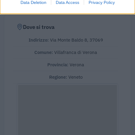
Data Deletion
Data Access
Privacy Policy
Dove si trova
Indirizzo:
Via Monte Baldo 8, 37069
Comune:
Villafranca di Verona
Provincia:
Verona
Regione:
Veneto