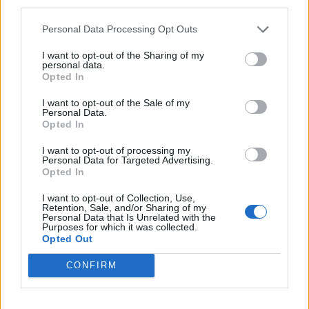
third parties.
Regime quadro nazionale sugli aiuti di Stato –
COVID 19 (Artt. 54 - 61 del DL Rilancio come modificato
Personal Data Processing Opt Outs
dall'art. 62 del
COMUNE DI SOMMACAMPAGNA
I want to opt-out of the Sharing of my
personal data.
50 euro
Opted In
Fonte:
Registro Nazionale Aiuti di Stato (RNA)
– Open Data, licenza
I want to opt-out of the Sale of my
IODL 2.0. Dati aggiornati al 2026-07-02.
Personal Data.
Opted In
I want to opt-out of processing my
Personal Data for Targeted Advertising.
Opted In
Confronto di settore
I want to opt-out of Collection, Use,
Il fatturato di Schmitz Cargobull Italia Srl (
70.850.042
Retention, Sale, and/or Sharing of my
Personal Data that Is Unrelated with the
euro
) è
superiore alla
mediana delle aziende dello stesso
Purposes for which it was collected.
settore in provincia di VR (
1.101.397 euro
), calcolata su
Opted Out
1.799 imprese.
CONFIRM
Elaborazione sui bilanci depositati (Registro Imprese). Mediana per
divisione ATECO e provincia.