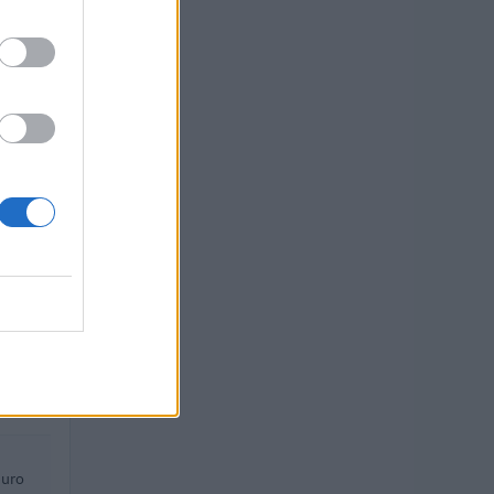
euro
o
 euro
uro
 euro
euro