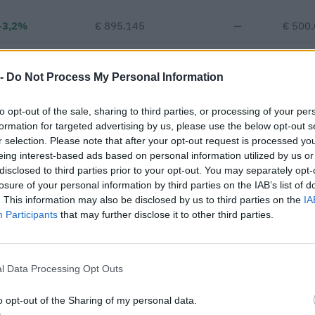
+3,2%
€ 895.145
—
€ 500
—
—
—
 -
Do Not Process My Personal Information
€ 409.664
to opt-out of the sale, sharing to third parties, or processing of your per
Fatturato per dipendente
formation for targeted advertising by us, please use the below opt-out s
r selection. Please note that after your opt-out request is processed y
eing interest-based ads based on personal information utilized by us or
disclosed to third parties prior to your opt-out. You may separately opt-
losure of your personal information by third parties on the IAB’s list of
. This information may also be disclosed by us to third parties on the
IA
Participants
that may further disclose it to other third parties.
ia di 15 aiuti o contributi pubblici per un totale di 8.007.178 euro
2025).
l Data Processing Opt Outs
ENTE CONCEDENTE
IMPORTO
o opt-out of the Sharing of my personal data.
Banca del Mezzogiorno