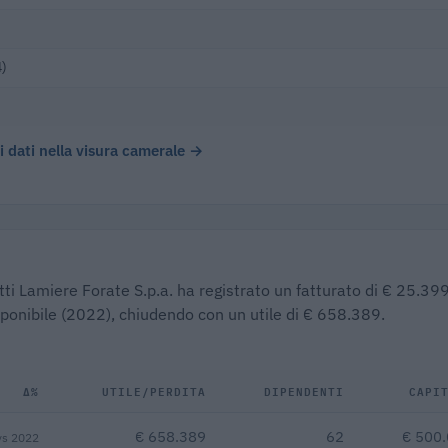
4)
 i dati nella visura camerale →
tti Lamiere Forate S.p.a. ha registrato un fatturato di € 25.39
isponibile (2022), chiudendo con un utile di € 658.389.
Δ%
UTILE/PERDITA
DIPENDENTI
CAPI
€ 658.389
62
€ 500
vs 2022