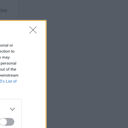
.000
—
sonal or
ection to
ou may
 personal
out of the
 downstream
B’s List of
 (2020–