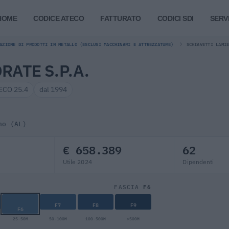
HOME
CODICE ATECO
FATTURATO
CODICI SDI
SERVI
AZIONE DI PRODOTTI IN METALLO (ESCLUSI MACCHINARI E ATTREZZATURE)
SCHIAVETTI LAMI
RATE S.P.A.
ECO 25.4
dal 1994
no (AL)
€ 658.389
62
Utile 2024
Dipendenti
F6
FASCIA
F7
F8
F9
F6
25-50M
50-100M
100-500M
>500M