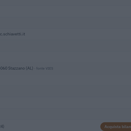
schiavetti.it
15060 Stazzano (AL)
· fonte VIES
24)
Acquista bilan