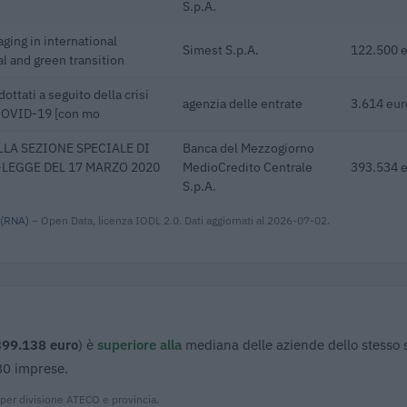
S.p.A.
ging in international
Simest S.p.A.
122.500 
al and green transition
dottati a seguito della crisi
agenzia delle entrate
3.614 eur
 COVID-19 [con mo
LA SEZIONE SPECIALE DI
Banca del Mezzogiorno
-LEGGE DEL 17 MARZO 2020
MedioCredito Centrale
393.534 
S.p.A.
 (RNA)
– Open Data, licenza IODL 2.0. Dati aggiornati al 2026-07-02.
399.138 euro
) è
superiore alla
mediana delle aziende dello stesso 
180 imprese.
 per divisione ATECO e provincia.