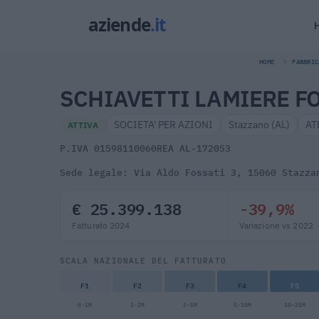
HOME
FABBRIC
SCHIAVETTI LAMIERE FO
SOCIETA' PER AZIONI
Stazzano (AL)
AT
ATTIVA
P.IVA 01598110060
REA AL-172053
Sede legale: Via Aldo Fossati 3, 15060 Stazza
€ 25.399.138
-39,9%
Fatturato 2024
Variazione vs 2022
SCALA NAZIONALE DEL FATTURATO
F1
F2
F3
F4
F5
0-1M
1-2M
2-5M
5-10M
10-25M