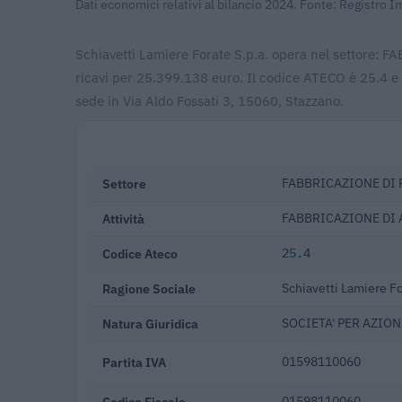
Dati economici relativi al bilancio 2024. Fonte: Registro 
Schiavetti Lamiere Forate S.p.a. opera nel settore:
ricavi per 25.399.138 euro. Il codice ATECO è 25.4 e 
sede in Via Aldo Fossati 3, 15060, Stazzano.
Settore
FABBRICAZIONE DI 
Attività
FABBRICAZIONE DI 
Codice Ateco
25.4
Ragione Sociale
Schiavetti Lamiere Fo
Natura Giuridica
SOCIETA' PER AZION
Partita IVA
01598110060
Codice Fiscale
01598110060