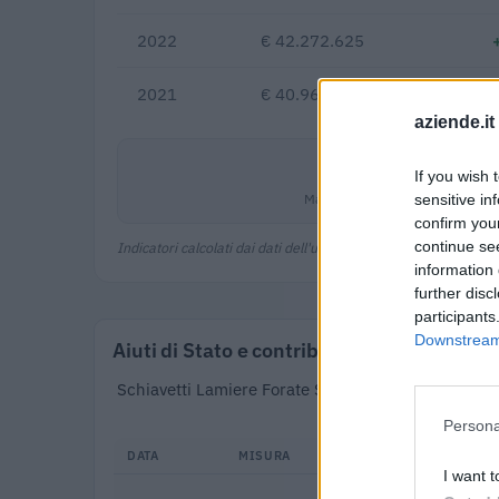
2022
€ 42.272.625
2021
€ 40.963.585
aziende.it
2,6%
If you wish 
Margine netto
sensitive in
confirm you
continue se
Indicatori calcolati dai dati dell'ultimo bilancio disponibile.
information 
further disc
participants
Downstream 
Aiuti di Stato e contributi pubblici
Schiavetti Lamiere Forate S.p.a. risulta beneficiar
Persona
DATA
MISURA
I want t