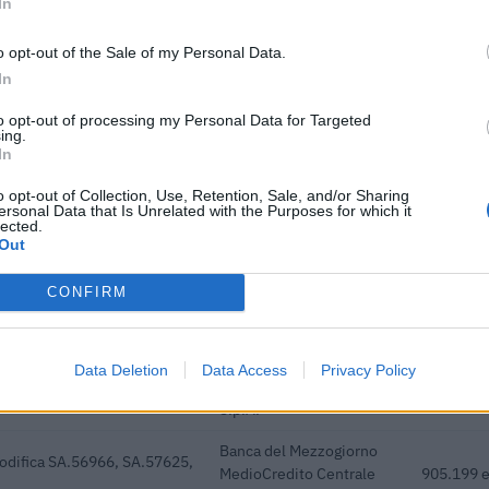
In
edie imprese
MedioCredito Centrale
400.000 
S.p.A.
o opt-out of the Sale of my Personal Data.
In
 soggetti privi di
INPS
2.308 eur
razione sociale per l'im
to opt-out of processing my Personal Data for Targeted
ing.
 soggetti privi di
In
INPS
780 euro
razione sociale per l'im
o opt-out of Collection, Use, Retention, Sale, and/or Sharing
ersonal Data that Is Unrelated with the Purposes for which it
Banca del Mezzogiorno
lected.
edie imprese
MedioCredito Centrale
1.600.000
Out
S.p.A.
CONFIRM
dottati a seguito della crisi
agenzia delle entrate
19.722 e
 COVID-19 [con mo
Banca del Mezzogiorno
Data Deletion
Data Access
Privacy Policy
odifica SA.56966, SA.57625,
MedioCredito Centrale
1.314.465
S.p.A.
Banca del Mezzogiorno
odifica SA.56966, SA.57625,
MedioCredito Centrale
905.199 