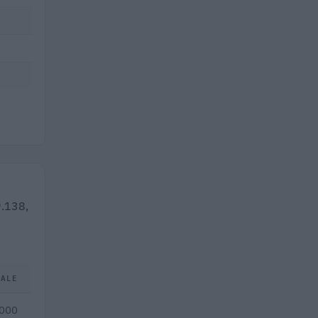
9.138,
TALE
.000