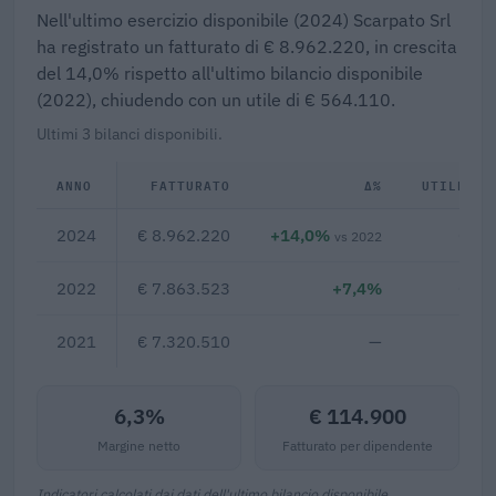
Nell'ultimo esercizio disponibile (2024) Scarpato Srl
ha registrato un fatturato di € 8.962.220, in crescita
del 14,0% rispetto all'ultimo bilancio disponibile
(2022), chiudendo con un utile di € 564.110.
Ultimi 3 bilanci disponibili.
ANNO
FATTURATO
Δ%
UTILE/PE
2024
€ 8.962.220
+14,0%
€ 56
vs 2022
2022
€ 7.863.523
+7,4%
€ 65
2021
€ 7.320.510
—
6,3%
€ 114.900
Margine netto
Fatturato per dipendente
Indicatori calcolati dai dati dell'ultimo bilancio disponibile.