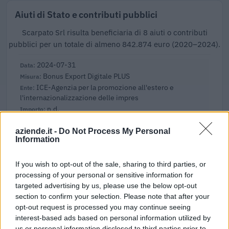
Aiuti di Stato e contributi pubblici
Scarpato Srl risulta beneficiaria di 8 aiuti o contributi
pubblici per un totale di almeno 842.874 euro (2020–2024).
2024-07-31
Bonus Export Digitale PLUS
ICE-Agenzia per la promozione all'estero e
l'internazionalizzazione delle impres
n.d.
2023-04-19
aziende.it -
Do Not Process My Personal
Information
esenzioni fiscali e crediti d'imposta adottati a
seguito della crisi economica causata dall'epidemia di
COVID-19 [con mo
If you wish to opt-out of the sale, sharing to third parties, or
agenzia delle entrate
processing of your personal or sensitive information for
10.261 euro
targeted advertising by us, please use the below opt-out
section to confirm your selection. Please note that after your
2022-10-26
opt-out request is processed you may continue seeing
Nuova Sabatini - Finanziamenti per l'acquisto di
interest-based ads based on personal information utilized by
nuovi macchinari, impianti e attrezzature da parte delle
us or personal information disclosed to third parties prior to