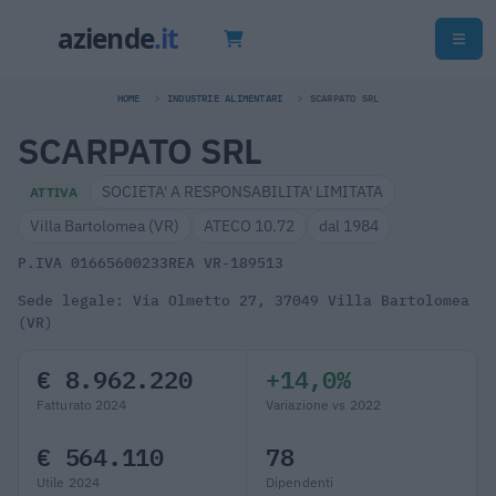
HOME
INDUSTRIE ALIMENTARI
SCARPATO SRL
SCARPATO SRL
SOCIETA' A RESPONSABILITA' LIMITATA
ATTIVA
Villa Bartolomea (VR)
ATECO 10.72
dal 1984
P.IVA 01665600233
REA VR-189513
Sede legale: Via Olmetto 27, 37049 Villa Bartolomea
(VR)
€ 8.962.220
+14,0%
Fatturato 2024
Variazione vs 2022
€ 564.110
78
Utile 2024
Dipendenti