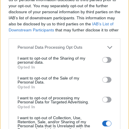
piccole e medi
your opt-out. You may separately opt-out of the further
Ministero delle Imprese e del Made in Italy -
disclosure of your personal information by third parties on the
Dipartimento per le politiche per
IAB’s list of downstream participants. This information may
50.462 euro
also be disclosed by us to third parties on the
IAB’s List of
Downstream Participants
that may further disclose it to other
2022-04-06
third parties.
Intervento agevolativo in favore delle imprese di
micro, piccola e media dimensione nella tutela dei marchi
Personal Data Processing Opt Outs
all’estero (
I want to opt-out of the Sharing of my
Unione Italiana delle Camere di Commercio
personal data.
Industria, Artigianato e Agricoltura
Opted In
2.191 euro
I want to opt-out of the Sale of my
Personal Data.
2022-03-29
Opted In
Intervento agevolativo in favore delle imprese di
micro, piccola e media dimensione nella tutela dei marchi
I want to opt-out of processing my
all’estero (
Personal Data for Targeted Advertising.
Opted In
Unione Italiana delle Camere di Commercio
Industria, Artigianato e Agricoltura
I want to opt-out of Collection, Use,
2.191 euro
Retention, Sale, and/or Sharing of my
Personal Data that Is Unrelated with the