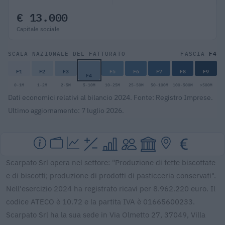
€ 13.000
Capitale sociale
F4
SCALA NAZIONALE DEL FATTURATO
FASCIA
F1
F2
F3
F5
F6
F7
F8
F9
F4
0-1M
1-2M
2-5M
5-10M
10-25M
25-50M
50-100M
100-500M
>500M
Dati economici relativi al bilancio 2024. Fonte: Registro Imprese.
Ultimo aggiornamento: 7 luglio 2026.
Scarpato Srl opera nel settore: "Produzione di fette biscottate
e di biscotti; produzione di prodotti di pasticceria conservati".
Nell'esercizio 2024 ha registrato ricavi per 8.962.220 euro. Il
codice ATECO è 10.72 e la partita IVA è 01665600233.
Scarpato Srl ha la sua sede in Via Olmetto 27, 37049, Villa