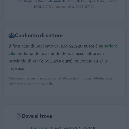
Fonte:
Registro Nazionale Aiuti di Stato (RNA)
– Open Data, licenza
IODL 2.0. Dati aggiornati al 2026-07-02.
Confronto di settore
Il fatturato di Scarpato Srl (
8.962.220 euro
) è
superiore
alla
mediana delle aziende dello stesso settore in
provincia di VR (
2.551.274 euro
), calcolata su 193
imprese.
Elaborazione sui bilanci depositati (Registro Imprese). Mediana per
divisione ATECO e provincia.
Dove si trova
Indirizzo:
Via Olmetto 27, 37049