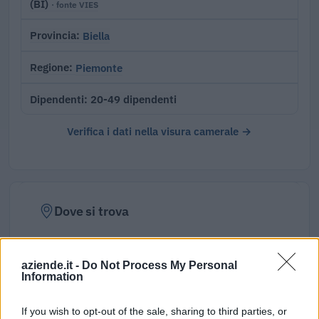
(BI)
· fonte VIES
Biella
Provincia
Piemonte
Regione
20-49 dipendenti
Dipendenti
Verifica i dati nella visura camerale →
Dove si trova
Indirizzo:
Via Dante Alighieri 35, 13069
aziende.it -
Do Not Process My Personal
Comune:
Vigliano Biellese
Information
Provincia:
Biella
If you wish to opt-out of the sale, sharing to third parties, or