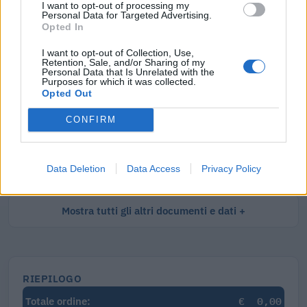
I want to opt-out of processing my
Personal Data for Targeted Advertising.
Visure Camerali - Società di Persone
Opted In
€ 5,39 IVA inclusa
I want to opt-out of Collection, Use,
Retention, Sale, and/or Sharing of my
Personal Data that Is Unrelated with the
Purposes for which it was collected.
Opted Out
Visure Camerali - Storico Società di Persone
CONFIRM
€ 6,98 IVA inclusa
Data Deletion
Data Access
Privacy Policy
Mostra tutti gli altri documenti e dati
RIEPILOGO
€
0,00
Totale ordine: