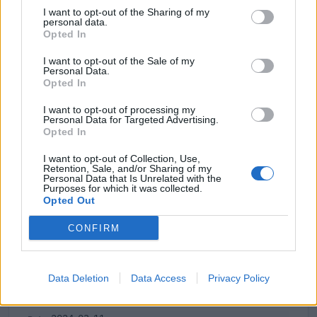
40.000 euro
I want to opt-out of the Sharing of my
personal data.
2024-11-29
Opted In
Fondo di garanzia per le piccole e medie imprese
I want to opt-out of the Sale of my
Banca del Mezzogiorno MedioCredito Centrale S.p.A.
Personal Data.
680.000 euro
Opted In
2024-03-22
I want to opt-out of processing my
Personal Data for Targeted Advertising.
INCENTIVI PER L’ASSUNZIONE DEI LAVORATORI
Opted In
INSERITI NEL PROGRAMMA GOL
Regione Autonoma Valle d'Aosta - Dipartimento
I want to opt-out of Collection, Use,
politiche del lavoro e della forma
Retention, Sale, and/or Sharing of my
Personal Data that Is Unrelated with the
16.000 euro
Purposes for which it was collected.
Opted Out
2024-03-22
INCENTIVI PER L’ASSUNZIONE DEI LAVORATORI
CONFIRM
INSERITI NEL PROGRAMMA GOL
Regione Autonoma Valle d'Aosta - Dipartimento
politiche del lavoro e della forma
Data Deletion
Data Access
Privacy Policy
16.000 euro