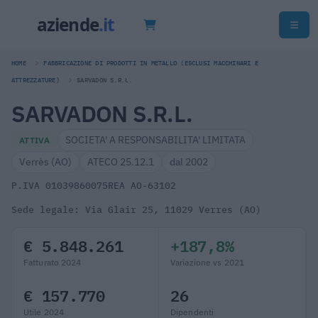
HOME
FABBRICAZIONE DI PRODOTTI IN METALLO (ESCLUSI MACCHINARI E
ATTREZZATURE)
SARVADON S.R.L.
SARVADON S.R.L.
SOCIETA' A RESPONSABILITA' LIMITATA
ATTIVA
Verrès (AO)
ATECO 25.12.1
dal 2002
P.IVA 01039860075
REA AO-63102
Sede legale: Via Glair 25, 11029 Verres (AO)
€ 5.848.261
+187,8%
Fatturato 2024
Variazione vs 2021
€ 157.770
26
Utile 2024
Dipendenti