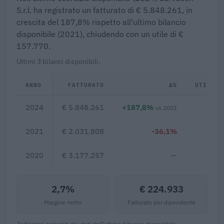
S.r.l. ha registrato un fatturato di € 5.848.261, in
crescita del 187,8% rispetto all'ultimo bilancio
disponibile (2021), chiudendo con un utile di €
157.770.
Ultimi 3 bilanci disponibili.
ANNO
FATTURATO
Δ%
UTILE/P
2024
€ 5.848.261
+187,8%
€ 1
vs 2021
2021
€ 2.031.808
-36,1%
2020
€ 3.177.257
—
2,7%
€ 224.933
Margine netto
Fatturato per dipendente
Indicatori calcolati dai dati dell'ultimo bilancio disponibile.