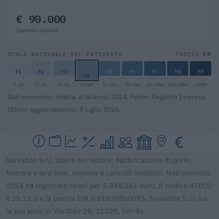
€ 90.000
Capitale sociale
F4
SCALA NAZIONALE DEL FATTURATO
FASCIA
F1
F2
F3
F5
F6
F7
F8
F9
F4
0-1M
1-2M
2-5M
5-10M
10-25M
25-50M
50-100M
100-500M
>500M
Dati economici relativi al bilancio 2024. Fonte: Registro Imprese.
Ultimo aggiornamento: 8 luglio 2026.
Sarvadon S.r.l. opera nel settore: Fabbricazione di porte,
finestre e loro telai, imposte e cancelli metallici. Nell'esercizio
2024 ha registrato ricavi per 5.848.261 euro. Il codice ATECO
è 25.12.1 e la partita IVA è 01039860075. Sarvadon S.r.l. ha
la sua sede in Via Glair 25, 11029, Verrès.