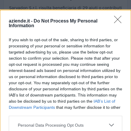
Sarvadon S.r.l. risulta beneficiaria di 29 aiuti o contributi
pubblici per un totale di 3.026.621 euro (2020–2025).
aziende.it -
Do Not Process My Personal
Information
2025-06-16
Interventi regionali per lo sviluppo delle imprese
industriali e artigiane
If you wish to opt-out of the sale, sharing to third parties, or
Regione Autonoma Valle D'Aosta - Dipartimento
processing of your personal or sensitive information for
sviluppo economico, formazione, la
targeted advertising by us, please use the below opt-out
128.715 euro
section to confirm your selection. Please note that after your
opt-out request is processed you may continue seeing
2025-03-26
interest-based ads based on personal information utilized by
Incentivi alle assunzioni per le persone iscritte nel
us or personal information disclosed to third parties prior to
programma GOL - seconda edizione
your opt-out. You may separately opt-out of the further
Regione Autonoma Valle d'Aosta - Dipartimento
disclosure of your personal information by third parties on the
politiche del lavoro e della forma
IAB’s list of downstream participants. This information may
10.000 euro
also be disclosed by us to third parties on the
IAB’s List of
Downstream Participants
that may further disclose it to other
2024-11-29
third parties.
Fondo di garanzia per le piccole e medie imprese
Personal Data Processing Opt Outs
Banca del Mezzogiorno MedioCredito Centrale S.p.A.