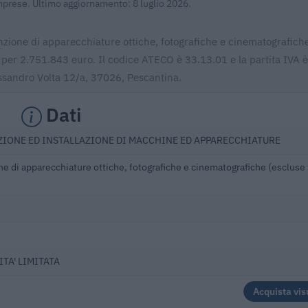
Imprese. Ultimo aggiornamento: 8 luglio 2026.
nzione di apparecchiature ottiche, fotografiche e cinematografich
i per 2.751.843 euro. Il codice ATECO è 33.13.01 e la partita IVA è
ssandro Volta 12/a, 37026, Pescantina.
Dati
IONE ED INSTALLAZIONE DI MACCHINE ED APPARECCHIATURE
e di apparecchiature ottiche, fotografiche e cinematografiche (escluse
TA' LIMITATA
Acquista vis