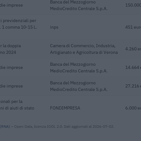
Banca del Mezzogiorno
edie imprese
150.000
MedioCredito Centrale S.p.A.
i previdenziali per
rt. 1 comma 10-15 L.
inps
451 eur
r la doppia
Camera di Commercio, Industria,
4.260 e
anno 2024
Artigianato e Agricoltura di Verona
Banca del Mezzogiorno
edie imprese
14.664 
MedioCredito Centrale S.p.A.
Banca del Mezzogiorno
edie imprese
27.216 
MedioCredito Centrale S.p.A.
onali per la
 di aiuti di stato
FONDIMPRESA
6.000 e
 (RNA)
– Open Data, licenza IODL 2.0. Dati aggiornati al 2026-07-02.