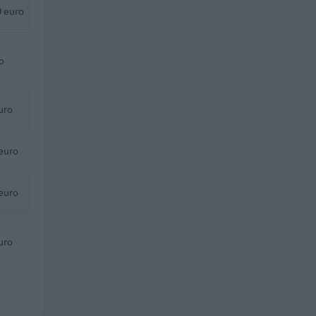
 euro
o
uro
euro
euro
uro