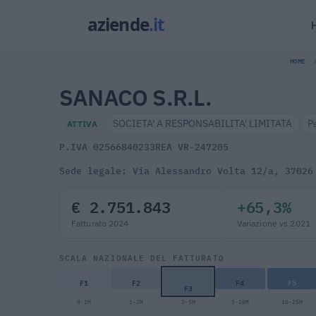
HOME
SANACO S.R.L.
SOCIETA' A RESPONSABILITA' LIMITATA
P
ATTIVA
P.IVA 02566840233
REA VR-247205
Sede legale: Via Alessandro Volta 12/a, 37026
€ 2.751.843
+65,3%
Fatturato 2024
Variazione vs 2021
SCALA NAZIONALE DEL FATTURATO
F1
F2
F4
F5
F3
0-1M
1-2M
2-5M
5-10M
10-25M