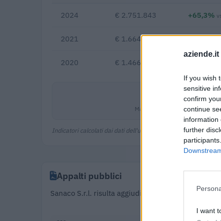
2024
€ 2.751.843
+65,3%
v
2021
€ 1.664.777
+1
aziende.it
2020
€ 1.466.564
If you wish 
sensitive in
6,1%
confirm you
Margine netto
continue se
information 
further disc
Indicatori calcolati dai dati dell'ultimo bilancio disponibile.
participants
Downstream 
Appalti pubblici
Persona
Sanaco S.r.l. risulta aggiudicataria di 72 appalti
I want t