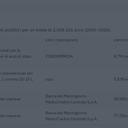
ibuti pubblici per un totale di 2.058.151 euro (2020–2026).
ENTE CONCEDENTE
IMPORT
onali per la
 di aiuti di stato
FONDIMPRESA
4.791 e
i previdenziali per
rt. 1 comma 10-15 L.
inps
5.838 e
Banca del Mezzogiorno
edie imprese
50.000 
MedioCredito Centrale S.p.A.
Banca del Mezzogiorno
edie imprese
77.056 
MedioCredito Centrale S.p.A.