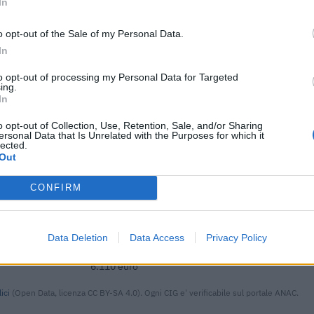
In
IMPORTO AGGIUDICATO
19.900 euro
o opt-out of the Sale of my Personal Data.
In
75.300 euro
to opt-out of processing my Personal Data for Targeted
7.965 euro
ing.
In
8.000 euro
o opt-out of Collection, Use, Retention, Sale, and/or Sharing
6.905 euro
ersonal Data that Is Unrelated with the Purposes for which it
lected.
Out
39.900 euro
16.235 euro
CONFIRM
118.000 euro
Data Deletion
Data Access
Privacy Policy
14.710 euro
6.110 euro
ici
(Open Data, licenza CC BY-SA 4.0). Ogni CIG e' verificabile sul portale ANAC.