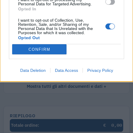
Personal Data for Targeted Advertising.
Visure Camerali - Impresa Individuale
Opted In
€ 4,60 IVA inclusa
I want to opt-out of Collection, Use,
Retention, Sale, and/or Sharing of my
Personal Data that Is Unrelated with the
Purposes for which it was collected.
Opted Out
Visure Camerali - Storico Impresa Individuale
CONFIRM
€ 6,19 IVA inclusa
Data Deletion
Data Access
Privacy Policy
Mostra tutti gli altri documenti e dati
RIEPILOGO
€
0,00
Totale ordine: