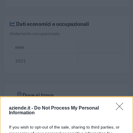
Dati economici e occupazionali
Andamento occupazionale.
ANNO
2021
Dove si trova
Comune:
Acquanegra sul Chiese
aziende.it -
Do Not Process My Personal
Information
Provincia:
Mantova
If you wish to opt-out of the sale, sharing to third parties, or
Regione:
Lombardia