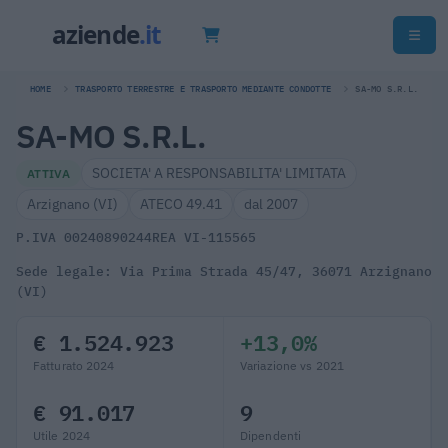
HOME
TRASPORTO TERRESTRE E TRASPORTO MEDIANTE CONDOTTE
SA-MO S.R.L.
SA-MO S.R.L.
SOCIETA' A RESPONSABILITA' LIMITATA
ATTIVA
Arzignano (VI)
ATECO 49.41
dal 2007
P.IVA 00240890244
REA VI-115565
Sede legale: Via Prima Strada 45/47, 36071 Arzignano
(VI)
€ 1.524.923
+13,0%
Fatturato 2024
Variazione vs 2021
€ 91.017
9
Utile 2024
Dipendenti