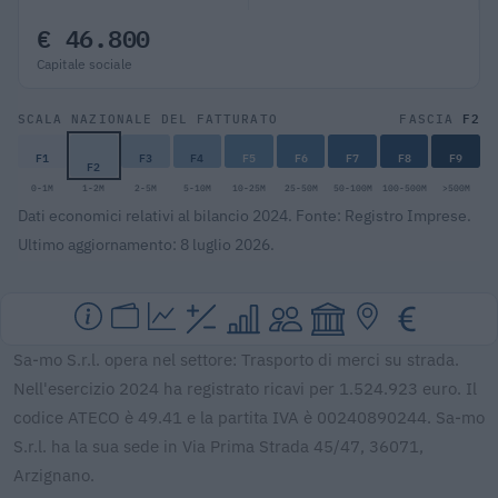
€ 46.800
Capitale sociale
F2
SCALA NAZIONALE DEL FATTURATO
FASCIA
F1
F3
F4
F5
F6
F7
F8
F9
F2
0-1M
1-2M
2-5M
5-10M
10-25M
25-50M
50-100M
100-500M
>500M
Dati economici relativi al bilancio 2024. Fonte: Registro Imprese.
Ultimo aggiornamento: 8 luglio 2026.
Sa-mo S.r.l. opera nel settore: Trasporto di merci su strada.
Nell'esercizio 2024 ha registrato ricavi per 1.524.923 euro. Il
codice ATECO è 49.41 e la partita IVA è 00240890244. Sa-mo
S.r.l. ha la sua sede in Via Prima Strada 45/47, 36071,
Arzignano.