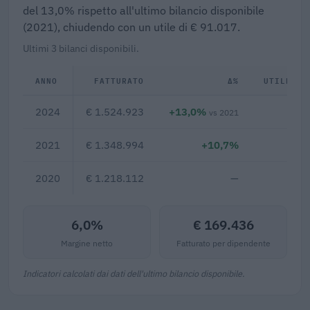
del 13,0% rispetto all'ultimo bilancio disponibile
(2021), chiudendo con un utile di € 91.017.
Ultimi 3 bilanci disponibili.
ANNO
FATTURATO
Δ%
UTILE/PE
2024
€ 1.524.923
+13,0%
€ 9
vs 2021
2021
€ 1.348.994
+10,7%
2020
€ 1.218.112
—
6,0%
€ 169.436
Margine netto
Fatturato per dipendente
Indicatori calcolati dai dati dell'ultimo bilancio disponibile.