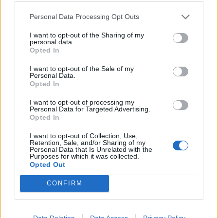
Sostenibili - Direzione General
44 euro
Personal Data Processing Opt Outs
I want to opt-out of the Sharing of my
2023-07-11
personal data.
Regolamento per i fondi interprofessionali per la
Opted In
formazione continua per la concessioni di aiuti di stato
esentati ai s
I want to opt-out of the Sale of my
Personal Data.
FonARCom
Opted In
130 euro
I want to opt-out of processing my
2023-05-30
Personal Data for Targeted Advertising.
Opted In
Contributo a fondo perduto [e modifiche ai sensi
della decisione SA. 62668 e decisione C(2022) 171 final)
I want to opt-out of Collection, Use,
SA 101076)
Retention, Sale, and/or Sharing of my
agenzia delle entrate
Personal Data that Is Unrelated with the
Purposes for which it was collected.
11.170 euro
Opted Out
2023-04-18
CONFIRM
esenzioni fiscali e crediti d'imposta adottati a
seguito della crisi economica causata dall'epidemia di
COVID-19 [con mo
Data Deletion
Data Access
Privacy Policy