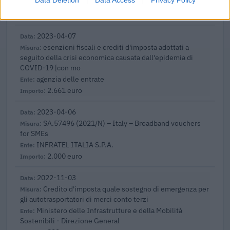
agenzia delle entrate
3.300 euro
2023-04-07
esenzioni fiscali e crediti d'imposta adottati a
seguito della crisi economica causata dall'epidemia di
COVID-19 [con mo
agenzia delle entrate
2.661 euro
2023-04-06
SA.57496 (2021/N) – Italy – Broadband vouchers
for SMEs
INFRATEL ITALIA S.P.A.
2.000 euro
2022-11-03
Credito d'imposta quale sostegno di emergenza per
gli autotrasportatori di merci conto terzi
Ministero delle Infrastrutture e della Mobilità
Sostenibili - Direzione General