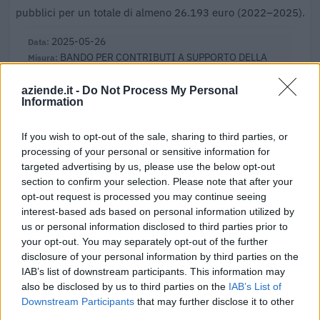
pubblici per un totale di almeno 26.193 euro (2022–2025).
2025-05-26
BANDO PER CONTRIBUTI A SUPPORTO DELLA
TRANSIZIONE DIGITALE ED ECOLOGICA DELLE IMPRESE
– ANNO 2025 (25HT)
aziende.it -
Do Not Process My Personal
Camera di Commercio, Industria, Artigianato e
Information
Agricoltura di Vicenza
3.000 euro
If you wish to opt-out of the sale, sharing to third parties, or
processing of your personal or sensitive information for
2023-11-20
targeted advertising by us, please use the below opt-out
Regolamento per i fondi interprofessionali per la
section to confirm your selection. Please note that after your
formazione continua per la concessioni di aiuti di stato
opt-out request is processed you may continue seeing
esentati ai s
interest-based ads based on personal information utilized by
FonARCom
us or personal information disclosed to third parties prior to
n.d.
your opt-out. You may separately opt-out of the further
disclosure of your personal information by third parties on the
2023-08-04
IAB’s list of downstream participants. This information may
Contributi a favore delle imprese di autotrasporto
also be disclosed by us to third parties on the
IAB’s List of
per acquisto Ad blue anno 2022
Downstream Participants
that may further disclose it to other
Ministero delle Infrastrutture e della Mobilità
third parties.