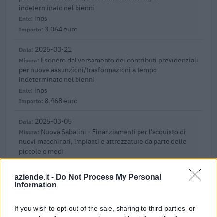
indeterminato nel bienni
inps
3.064 euro
2025-03-21
Esonero dal versamento dei contributi previdenziali
per nuove assunzioni/trasformazioni a tempo
indeterminato nel bienni
inps
8.468 euro
2025-03-05
Nuova Sabatini - Finanziamenti per l'acquisto di
nuovi macchinari, impianti e attrezzature da parte delle
piccole e medi
Ministero delle Imprese e del Made in Italy -
Dipartimento per le politiche per
aziende.it -
Do Not Process My Personal
4.138 euro
Information
2025-01-25
If you wish to opt-out of the sale, sharing to third parties, or
Esonero dal versamento dei contributi previdenziali