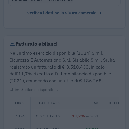
Verifica i dati nella visura camerale →
Fatturato e bilanci
Nell'ultimo esercizio disponibile (2024) S.m.i.
Sicurezza E Automazione S.r.l. Siglabile S.m.i. Srl ha
registrato un fatturato di € 3.510.433, in calo
dell'11,7% rispetto all'ultimo bilancio disponibile
(2021), chiudendo con un utile di € 186.268.
Ultimi 3 bilanci disponibili.
ANNO
FATTURATO
Δ%
UTILE/PE
2024
€ 3.510.433
-11,7%
€ 18
vs 2021