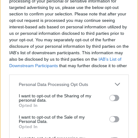
processing of your personal or sensitive information for
per nuove assunzioni/trasformazioni a tempo
targeted advertising by us, please use the below opt-out
indeterminato nel bienni
section to confirm your selection. Please note that after your
inps
opt-out request is processed you may continue seeing
5.971 euro
interest-based ads based on personal information utilized by
us or personal information disclosed to third parties prior to
2023-05-30
your opt-out. You may separately opt-out of the further
Contributo a fondo perduto [e modifiche ai sensi
disclosure of your personal information by third parties on the
della decisione SA. 62668 e decisione C(2022) 171 final)
IAB’s list of downstream participants. This information may
SA 101076)
also be disclosed by us to third parties on the
IAB’s List of
agenzia delle entrate
Downstream Participants
that may further disclose it to other
2.000 euro
third parties.
2023-04-17
Personal Data Processing Opt Outs
esenzioni fiscali e crediti d'imposta adottati a
seguito della crisi economica causata dall'epidemia di
I want to opt-out of the Sharing of my
personal data.
COVID-19 [con mo
Opted In
agenzia delle entrate
4.449 euro
I want to opt-out of the Sale of my
Personal Data.
Opted In
2023-03-28
esenzioni fiscali e crediti d'imposta adottati a