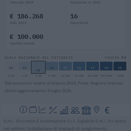
Fatturato 2024
Variazione vs 2021
€ 186.268
16
Utile 2024
Dipendenti
€ 100.000
Capitale sociale
F3
SCALA NAZIONALE DEL FATTURATO
FASCIA
F1
F2
F4
F5
F6
F7
F8
F9
F3
0-1M
1-2M
2-5M
5-10M
10-25M
25-50M
50-100M
100-500M
>500M
Dati economici relativi al bilancio 2024. Fonte: Registro Imprese.
Ultimo aggiornamento: 8 luglio 2026.
S.m.i. Sicurezza E Automazione S.r.l. Siglabile S.m.i. Srl opera
nel settore: Installazione di impianti di spegnimento