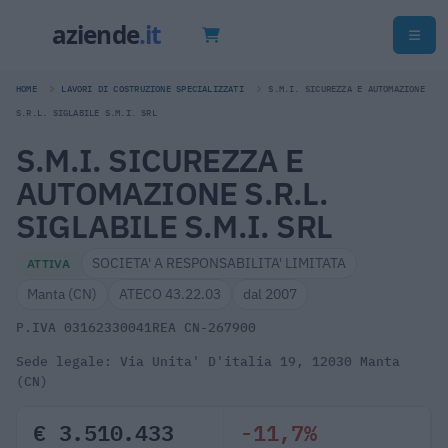
HOME
LAVORI DI COSTRUZIONE SPECIALIZZATI
S.M.I. SICUREZZA E AUTOMAZIONE
S.R.L. SIGLABILE S.M.I. SRL
S.M.I. SICUREZZA E
AUTOMAZIONE S.R.L.
SIGLABILE S.M.I. SRL
SOCIETA' A RESPONSABILITA' LIMITATA
ATTIVA
Manta (CN)
ATECO 43.22.03
dal 2007
P.IVA 03162330041
REA CN-267900
Sede legale: Via Unita' D'italia 19, 12030 Manta
(CN)
€ 3.510.433
-11,7%