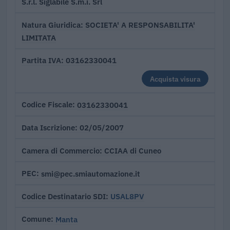
S.r.l. Siglabile S.m.i. Srl
SOCIETA' A RESPONSABILITA'
Natura Giuridica
LIMITATA
03162330041
Partita IVA
Acquista visura
03162330041
Codice Fiscale
02/05/2007
Data Iscrizione
CCIAA di Cuneo
Camera di Commercio
smi@pec.smiautomazione.it
PEC
USAL8PV
Codice Destinatario SDI
Manta
Comune