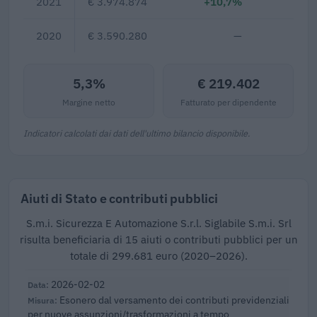
2021
€ 3.974.874
+10,7%
2020
€ 3.590.280
—
5,3%
€ 219.402
Margine netto
Fatturato per dipendente
Indicatori calcolati dai dati dell'ultimo bilancio disponibile.
Aiuti di Stato e contributi pubblici
S.m.i. Sicurezza E Automazione S.r.l. Siglabile S.m.i. Srl
risulta beneficiaria di 15 aiuti o contributi pubblici per un
totale di 299.681 euro (2020–2026).
2026-02-02
Esonero dal versamento dei contributi previdenziali
per nuove assunzioni/trasformazioni a tempo