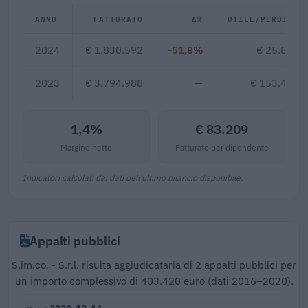
ANNO
FATTURATO
Δ%
UTILE/PERDITA
2024
€ 1.830.592
-51,8%
€ 25.861
2023
€ 3.794.988
—
€ 153.453
1,4%
€ 83.209
Margine netto
Fatturato per dipendente
Indicatori calcolati dai dati dell'ultimo bilancio disponibile.
Appalti pubblici
S.im.co. - S.r.l. risulta aggiudicataria di 2 appalti pubblici per
un importo complessivo di 403.420 euro (dati 2016–2020).