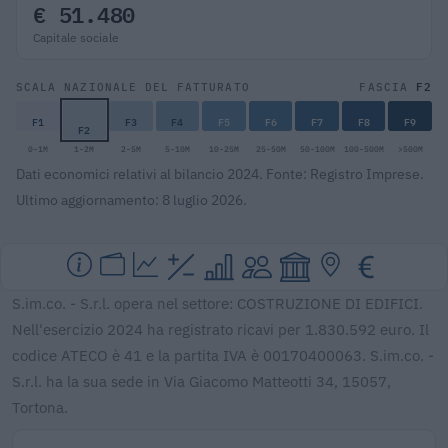
€ 51.480
Capitale sociale
F2
SCALA NAZIONALE DEL FATTURATO
FASCIA
F1
F3
F4
F5
F6
F7
F8
F9
F2
0-1M
1-2M
2-5M
5-10M
10-25M
25-50M
50-100M
100-500M
>500M
Dati economici relativi al bilancio 2024. Fonte: Registro Imprese.
Ultimo aggiornamento: 8 luglio 2026.
S.im.co. - S.r.l. opera nel settore: COSTRUZIONE DI EDIFICI.
Nell'esercizio 2024 ha registrato ricavi per 1.830.592 euro. Il
codice ATECO è 41 e la partita IVA è 00170400063. S.im.co. -
S.r.l. ha la sua sede in Via Giacomo Matteotti 34, 15057,
Tortona.