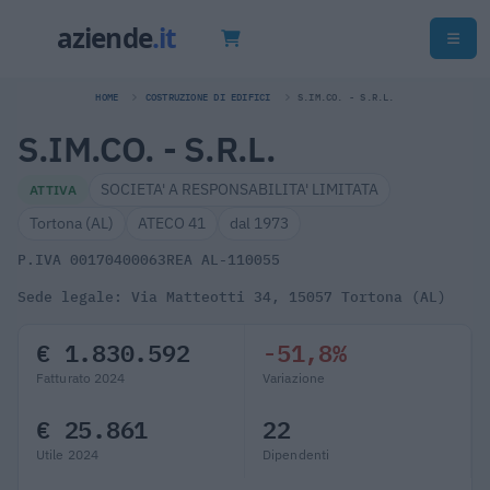
HOME
COSTRUZIONE DI EDIFICI
S.IM.CO. - S.R.L.
S.IM.CO. - S.R.L.
SOCIETA' A RESPONSABILITA' LIMITATA
ATTIVA
Tortona (AL)
ATECO 41
dal 1973
P.IVA 00170400063
REA AL-110055
Sede legale: Via Matteotti 34, 15057 Tortona (AL)
€ 1.830.592
-51,8%
Fatturato 2024
Variazione
€ 25.861
22
Utile 2024
Dipendenti