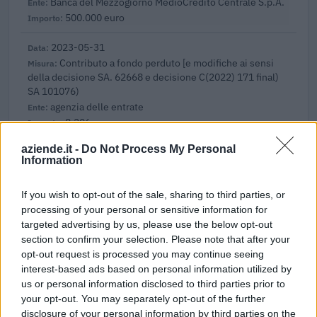
Banca del Mezzogiorno MedioCredito Centrale S.p.A.
500.000 euro
2023-05-31
Contributo a fondo perduto [e modifiche ai sensi
della decisione SA. 62668 e decisione C(2022) 171 final)
SA 101076)
agenzia delle entrate
8.206 euro
aziende.it -
Do Not Process My Personal
2023-05-10
Information
SA.57496 (2021/N) – Italy – Broadband vouchers
for SMEs
If you wish to opt-out of the sale, sharing to third parties, or
INFRATEL ITALIA S.P.A.
processing of your personal or sensitive information for
300 euro
targeted advertising by us, please use the below opt-out
section to confirm your selection. Please note that after your
2023-04-11
opt-out request is processed you may continue seeing
esenzioni fiscali e crediti d'imposta adottati a
interest-based ads based on personal information utilized by
seguito della crisi economica causata dall'epidemia di
us or personal information disclosed to third parties prior to
COVID-19 [con mo
your opt-out. You may separately opt-out of the further
agenzia delle entrate
disclosure of your personal information by third parties on the