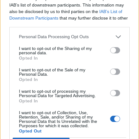
1.015 euro
IAB’s list of downstream participants. This information may
also be disclosed by us to third parties on the
IAB’s List of
2022-12-09
Downstream Participants
that may further disclose it to other
Fondo di garanzia per le piccole e medie imprese
third parties.
Banca del Mezzogiorno MedioCredito Centrale S.p.A.
180.000 euro
Personal Data Processing Opt Outs
2022-01-31
I want to opt-out of the Sharing of my
personal data.
COVID-19: Fondo di garanzia PMI - Modifica
Opted In
SA.56966, SA.57625, SA.59655
Banca del Mezzogiorno MedioCredito Centrale S.p.A.
I want to opt-out of the Sale of my
501.198 euro
Personal Data.
Opted In
2021-12-10
I want to opt-out of processing my
esenzioni fiscali e crediti d'imposta adottati a
Personal Data for Targeted Advertising.
seguito della crisi economica causata dall'epidemia di
Opted In
COVID-19 [con mo
agenzia delle entrate
I want to opt-out of Collection, Use,
Retention, Sale, and/or Sharing of my
2.030 euro
Personal Data that Is Unrelated with the
Purposes for which it was collected.
Opted Out
2021-10-28