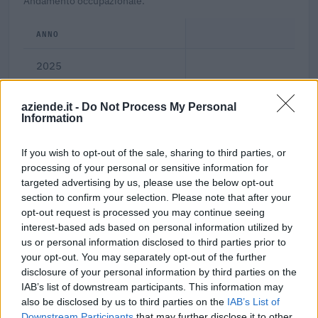
Andamento occupazionale.
ANNO
2025
aziende.it -
Do Not Process My Personal
Information
Dove si trova
If you wish to opt-out of the sale, sharing to third parties, or
processing of your personal or sensitive information for
Indirizzo:
Piazza Xx Settembre 4, 12042
targeted advertising by us, please use the below opt-out
section to confirm your selection. Please note that after your
Comune:
Bra
opt-out request is processed you may continue seeing
interest-based ads based on personal information utilized by
Provincia:
Cuneo
us or personal information disclosed to third parties prior to
your opt-out. You may separately opt-out of the further
Regione:
Piemonte
disclosure of your personal information by third parties on the
IAB’s list of downstream participants. This information may
also be disclosed by us to third parties on the
IAB’s List of
Downstream Participants
that may further disclose it to other