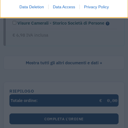
Data Deletion
Data Access
Privacy Policy
Visure Camerali - Storico Società di Persone
€ 6,98 IVA inclusa
Mostra tutti gli altri documenti e dati
RIEPILOGO
€
0,00
Totale ordine:
COMPLETA L'ORDINE