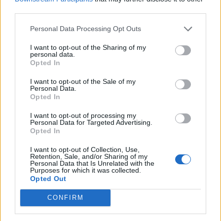
third parties.
Personal Data Processing Opt Outs
I want to opt-out of the Sharing of my
personal data.
Opted In
I want to opt-out of the Sale of my
Personal Data.
Opted In
I want to opt-out of processing my
Personal Data for Targeted Advertising.
Opted In
I want to opt-out of Collection, Use,
Tutti i documenti e servizi disponibili →
Retention, Sale, and/or Sharing of my
Personal Data that Is Unrelated with the
Purposes for which it was collected.
Documenti più richiesti
Opted Out
Visure Camerali - Società di Persone
CONFIRM
€ 5,39 IVA inclusa