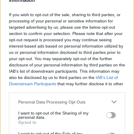
Information
per l'assunzione di giovani lavoratori ( art. 1 comma 10-15
L. 178/
inps
If you wish to opt-out of the sale, sharing to third parties, or
15.850 euro
processing of your personal or sensitive information for
targeted advertising by us, please use the below opt-out
2025-12-05
section to confirm your selection. Please note that after your
Credito d'imposta sugli investimenti pubblicitari
opt-out request is processed you may continue seeing
incrementali su quotidiani, periodici e sulle emittenti
interest-based ads based on personal information utilized by
televisive e r
us or personal information disclosed to third parties prior to
Agenzia delle Entrate
your opt-out. You may separately opt-out of the further
1.406 euro
disclosure of your personal information by third parties on the
IAB’s list of downstream participants. This information may
2025-09-16
also be disclosed by us to third parties on the
IAB’s List of
PR VENETO FSE+ 2021-2027 - DGR 221-25 -
Downstream Participants
that may further disclose it to other
FORMAZIONE CONTINUA
third parties.
Regione Veneto - Direzione Formazione e Istruzione
Personal Data Processing Opt Outs
3.316 euro
I want to opt-out of the Sharing of my
2025-01-31
personal data.
Esonero dal versamento dei contributi previdenziali
Opted In
per l'assunzione di giovani lavoratori ( art. 1 comma 10-15
I want to opt-out of the Sale of my