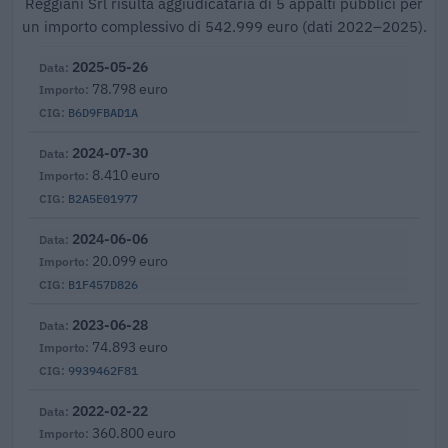
Reggiani Srl risulta aggiudicataria di 5 appalti pubblici per
un importo complessivo di 542.999 euro (dati 2022–2025).
2025-05-26
78.798 euro
B6D9FBAD1A
2024-07-30
8.410 euro
B2A5E01977
2024-06-06
20.099 euro
B1F457D826
2023-06-28
74.893 euro
9939462F81
2022-02-22
360.800 euro