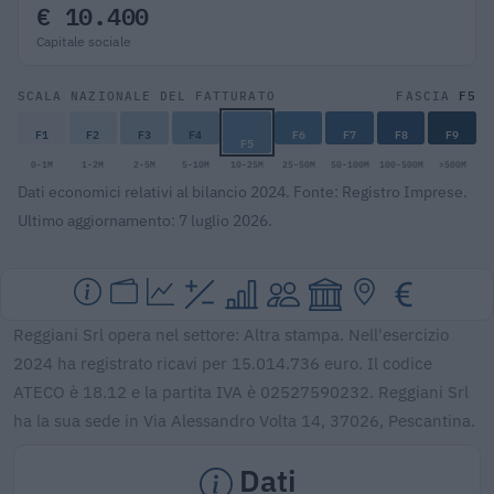
€ 10.400
Capitale sociale
F5
SCALA NAZIONALE DEL FATTURATO
FASCIA
F1
F2
F3
F4
F6
F7
F8
F9
F5
0-1M
1-2M
2-5M
5-10M
10-25M
25-50M
50-100M
100-500M
>500M
Dati economici relativi al bilancio 2024. Fonte: Registro Imprese.
Ultimo aggiornamento: 7 luglio 2026.
Reggiani Srl opera nel settore: Altra stampa. Nell'esercizio
2024 ha registrato ricavi per 15.014.736 euro. Il codice
ATECO è 18.12 e la partita IVA è 02527590232. Reggiani Srl
ha la sua sede in Via Alessandro Volta 14, 37026, Pescantina.
Dati