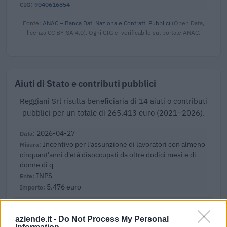
9040616854
Fonte:
ANAC – Banca Dati Nazionale Contratti Pubblici
(Open Data,
licenza CC BY-SA 4.0). Ogni CIG e' verificabile sul portale ANAC.
Aiuti di Stato e contributi pubblici
Reggiani Srl risulta beneficiaria di 14 aiuti o contributi
pubblici per un totale di 265.413 euro (2021–2026).
2026-04-27
Incentivo per l'assunzione di lavoratori con almeno
cinquant'anni d'età disoccupati da oltre dodici mesi e di
donne di q
INPS
5.476 euro
2026-01-30
Esonero dal versamento dei contributi previdenziali
aziende.it -
Do Not Process My Personal