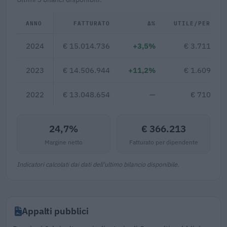
ANNO
FATTURATO
Δ%
UTILE/PERDITA
2024
€ 15.014.736
+3,5%
€ 3.711.402
2023
€ 14.506.944
+11,2%
€ 1.609.389
2022
€ 13.048.654
—
€ 710.912
24,7%
€ 366.213
Margine netto
Fatturato per dipendente
Indicatori calcolati dai dati dell'ultimo bilancio disponibile.
Appalti pubblici