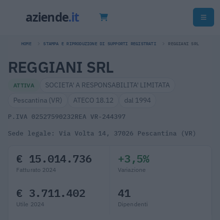
HOME
STAMPA E RIPRODUZIONE DI SUPPORTI REGISTRATI
REGGIANI SRL
REGGIANI SRL
SOCIETA' A RESPONSABILITA' LIMITATA
ATTIVA
Pescantina (VR)
ATECO 18.12
dal 1994
P.IVA 02527590232
REA VR-244397
Sede legale: Via Volta 14, 37026 Pescantina (VR)
€ 15.014.736
+3,5%
Fatturato 2024
Variazione
€ 3.711.402
41
Utile 2024
Dipendenti