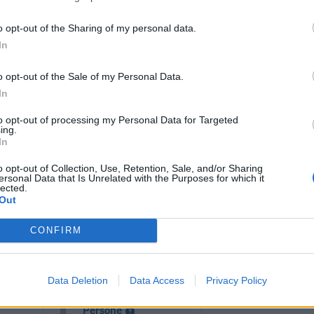
o opt-out of the Sharing of my personal data.
In
o opt-out of the Sale of my Personal Data.
In
to opt-out of processing my Personal Data for Targeted
ing.
In
o opt-out of Collection, Use, Retention, Sale, and/or Sharing
ersonal Data that Is Unrelated with the Purposes for which it
lected.
cumenti e servizi disponibili →
Out
CONFIRM
 -
Visure Camerali -
Data Deletion
Data Access
Privacy Policy
one
Storico Società di
Persone