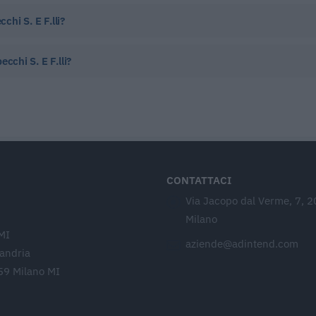
hi S. E F.lli?
cchi S. E F.lli?
CONTATTACI
Via Jacopo dal Verme, 7, 
Milano
MI
aziende@adintend.com
sandria
59 Milano MI