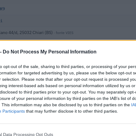
K9
i
lano 44/d, 25032 Chiari (BS)
· fonte VIES
ia
 -
Do Not Process My Personal Information
rdia
to opt-out of the sale, sharing to third parties, or processing of your per
 dipendenti
formation for targeted advertising by us, please use the below opt-out s
r selection. Please note that after your opt-out request is processed y
 i dati nella visura camerale →
eing interest-based ads based on personal information utilized by us or
disclosed to third parties prior to your opt-out. You may separately opt-
losure of your personal information by third parties on the IAB’s list of
. This information may also be disclosed by us to third parties on the
IA
Participants
that may further disclose it to other third parties.
l Data Processing Opt Outs