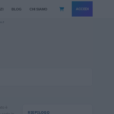
ACCEDI
ZI
BLOG
CHI SIAMO
.LLI
ato è
RIEPILOGO
a sede in