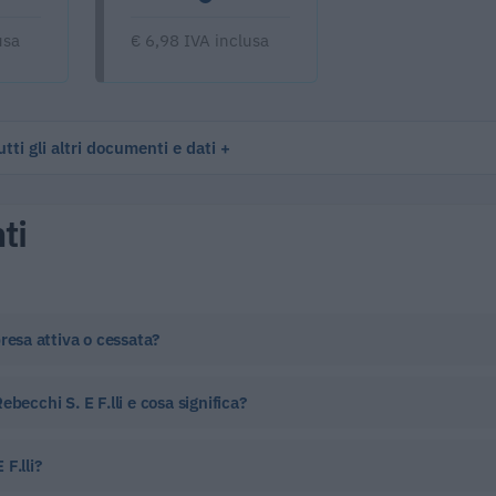
usa
€ 6,98 IVA inclusa
tti gli altri documenti e dati
ti
resa attiva o cessata?
becchi S. E F.lli e cosa significa?
F.lli?