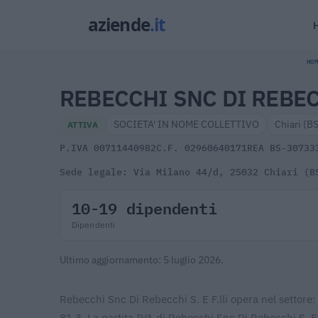
HOM
REBECCHI SNC DI REBECC
SOCIETA' IN NOME COLLETTIVO
Chiari (B
ATTIVA
P.IVA 00711440982
C.F. 02960640171
REA BS-30733
Sede legale: Via Milano 44/d, 25032 Chiari (B
10-19 dipendenti
Dipendenti
Ultimo aggiornamento: 5 luglio 2026.
Rebecchi Snc Di Rebecchi S. E F.lli opera nel setto
81.3. La partita IVA di Rebecchi Snc Di Rebecchi S. E