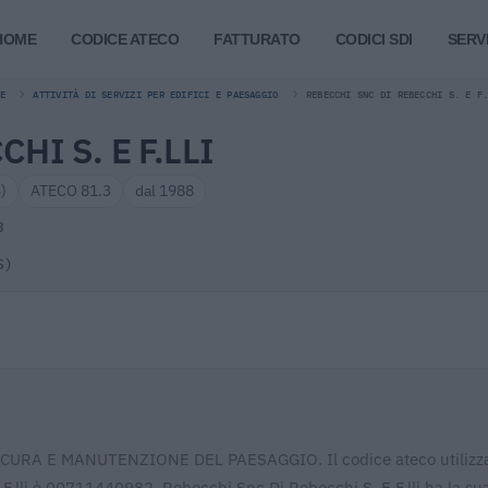
HOME
CODICE ATECO
FATTURATO
CODICI SDI
SERVI
E
ATTIVITÀ DI SERVIZI PER EDIFICI E PAESAGGIO
REBECCHI SNC DI REBECCHI S. E F
HI S. E F.LLI
S)
ATECO 81.3
dal 1988
3
S)
re: CURA E MANUTENZIONE DEL PAESAGGIO. Il codice ateco utilizz
 F.lli è 00711440982. Rebecchi Snc Di Rebecchi S. E F.lli ha la su