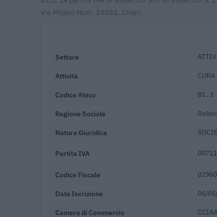
Via Milano Ncm, 25032, Chiari.
Settore
ATTIV
Attività
CURA 
Codice Ateco
81.3
Ragione Sociale
Rebecc
Natura Giuridica
SOCIE
Partita IVA
00711
Codice Fiscale
02960
Data Iscrizione
06/05
Camera di Commercio
CCIAA