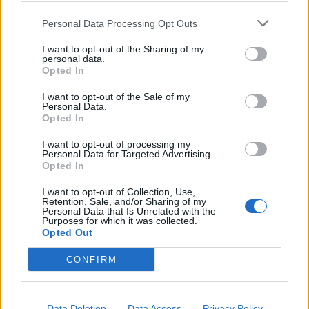
2021-07-22
Personal Data Processing Opt Outs
Regime quadro nazionale sugli aiuti di Stato –
COVID 19 (Artt. 54 - 61 del DL Rilancio come modificato
I want to opt-out of the Sharing of my
personal data.
dall'art. 62 del
Opted In
Camera di Commercio, Industria, Artigianato e
Agricoltura di Verona
I want to opt-out of the Sale of my
1.350 euro
Personal Data.
Opted In
Fonte:
Registro Nazionale Aiuti di Stato (RNA)
– Open Data, licenza
IODL 2.0. Dati aggiornati al 2026-07-02.
I want to opt-out of processing my
Personal Data for Targeted Advertising.
Opted In
I want to opt-out of Collection, Use,
Retention, Sale, and/or Sharing of my
Confronto di settore
Personal Data that Is Unrelated with the
Purposes for which it was collected.
Opted Out
Il fatturato di Rb Impianti S.r.l. (
1.615.411 euro
) è
in
linea con la
mediana delle aziende dello stesso settore in
CONFIRM
provincia di VR (
1.456.621 euro
), calcolata su 542
imprese.
Data Deletion
Data Access
Privacy Policy