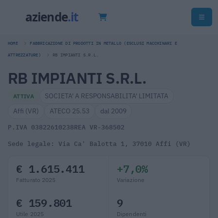
HOME
FABBRICAZIONE DI PRODOTTI IN METALLO (ESCLUSI MACCHINARI E
ATTREZZATURE)
RB IMPIANTI S.R.L.
RB IMPIANTI S.R.L.
SOCIETA' A RESPONSABILITA' LIMITATA
ATTIVA
Affi (VR)
ATECO 25.53
dal 2009
P.IVA 03822610238
REA VR-368502
Sede legale: Via Ca' Balotta 1, 37010 Affi (VR)
€ 1.615.411
+7,0%
Fatturato 2025
Variazione
€ 159.801
9
Utile 2025
Dipendenti