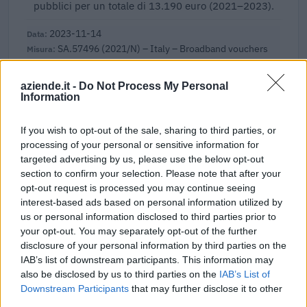
pubblici per un totale di 13.190 euro (2021–2023).
2023-11-14
SA.57496 (2021/N) – Italy – Broadband vouchers
for SMEs
INFRATEL ITALIA S.P.A.
aziende.it -
Do Not Process My Personal
2.000 euro
Information
2023-04-19
If you wish to opt-out of the sale, sharing to third parties, or
esenzioni fiscali e crediti d'imposta adottati a
processing of your personal or sensitive information for
seguito della crisi economica causata dall'epidemia di
targeted advertising by us, please use the below opt-out
COVID-19 [con mo
section to confirm your selection. Please note that after your
agenzia delle entrate
opt-out request is processed you may continue seeing
6.840 euro
interest-based ads based on personal information utilized by
us or personal information disclosed to third parties prior to
2022-09-06
your opt-out. You may separately opt-out of the further
Regolamento per i fondi interprofessionali per la
disclosure of your personal information by third parties on the
formazione continua per la concessioni di aiuti di stato
IAB’s list of downstream participants. This information may
esentati ai s
also be disclosed by us to third parties on the
IAB’s List of
FONDIMPRESA
Downstream Participants
that may further disclose it to other
3.000 euro
third parties.