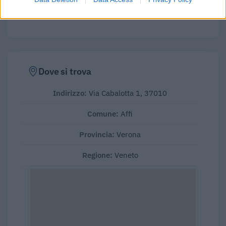
Elaborazione sui bilanci depositati (Registro Imprese). Mediana per
divisione ATECO e provincia.
Dove si trova
Indirizzo:
Via Cabalotta 1, 37010
Comune:
Affi
Provincia:
Verona
Regione:
Veneto