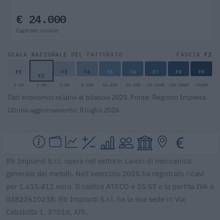
€ 24.000
Capitale sociale
F2
SCALA NAZIONALE DEL FATTURATO
FASCIA
F1
F3
F4
F5
F6
F7
F8
F9
F2
0-1M
1-2M
2-5M
5-10M
10-25M
25-50M
50-100M
100-500M
>500M
Dati economici relativi al bilancio 2025. Fonte: Registro Imprese.
Ultimo aggiornamento: 8 luglio 2026.
Rb Impianti S.r.l. opera nel settore: Lavori di meccanica
generale dei metalli. Nell'esercizio 2025 ha registrato ricavi
per 1.615.411 euro. Il codice ATECO è 25.53 e la partita IVA è
03822610238. Rb Impianti S.r.l. ha la sua sede in Via
Cabalotta 1, 37010, Affi.