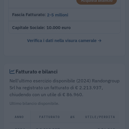
Acquista bilancio
2-5 milioni
Fascia Fatturato
10.000 euro
Capitale Sociale
Verifica i dati nella visura camerale →
Fatturato e bilanci
Nell'ultimo esercizio disponibile (2024) Randongroup
Srl ha registrato un fatturato di € 2.213.937,
chiudendo con un utile di € 86.960.
Ultimo bilancio disponibile.
ANNO
FATTURATO
Δ%
UTILE/PERDITA
D