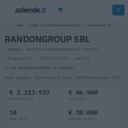
HOME
LAVORI DI COSTRUZIONE SPECIALIZZATI
RANDONGROUP SRL
RANDONGROUP SRL
SOCIETA' A RESPONSABILITA' LIMITATA
ATTIVA
Brogliano (VI)
ATECO 43.22.07
dal 1970
P.IVA 00188490247
REA VI-109830
Sede legale: Via Pozza N 10/a, 36070 Brogliano (VI)
€ 2.213.937
€ 86.960
Fatturato 2024
Utile 2024
18
€ 10.000
Dipendenti
Capitale sociale