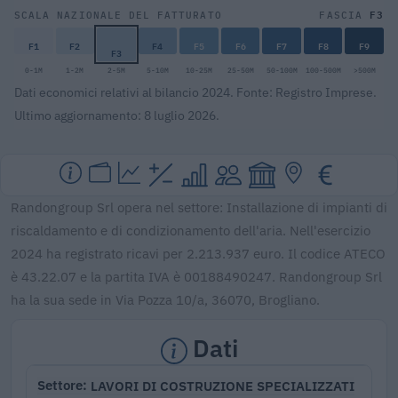
F3
SCALA NAZIONALE DEL FATTURATO
FASCIA
F1
F2
F4
F5
F6
F7
F8
F9
F3
0-1M
1-2M
2-5M
5-10M
10-25M
25-50M
50-100M
100-500M
>500M
Dati economici relativi al bilancio 2024. Fonte: Registro Imprese.
Ultimo aggiornamento: 8 luglio 2026.
Randongroup Srl opera nel settore: Installazione di impianti di
riscaldamento e di condizionamento dell'aria. Nell'esercizio
2024 ha registrato ricavi per 2.213.937 euro. Il codice ATECO
è 43.22.07 e la partita IVA è 00188490247. Randongroup Srl
ha la sua sede in Via Pozza 10/a, 36070, Brogliano.
Dati
LAVORI DI COSTRUZIONE SPECIALIZZATI
Settore