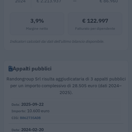
2024
€ 2.213.937
—
€ 86.960
3,9%
€ 122.997
Margine netto
Fatturato per dipendente
Indicatori calcolati dai dati dell'ultimo bilancio disponibile.
Appalti pubblici
Randongroup Srl risulta aggiudicataria di 3 appalti pubblici
per un importo complessivo di 28.505 euro (dati 2024–
2025).
2025-09-22
10.600 euro
B862735ADB
2024-02-20