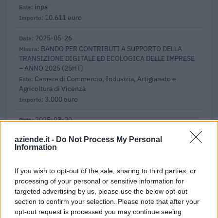
inps
10.611 euro
2025-05-26
BANDO PER CONTRIBUTI A SUPPORTO DELLA
TRANSIZIONE DIGITALE ED ECOLOGICA DELLE IMPRESE
– ANNO 2025 (25HT)
Camera di Commercio, Industria, Artigianato e
Agricoltura di Vicenza
3.000 euro
2025-03-20
Esonero dal versamento dei contributi previdenziali
aziende.it -
Do Not Process My Personal
per nuove assunzioni/trasformazioni a tempo
Information
indeterminato nel bienni
inps
9.320 euro
If you wish to opt-out of the sale, sharing to third parties, or
processing of your personal or sensitive information for
2025-01-27
targeted advertising by us, please use the below opt-out
section to confirm your selection. Please note that after your
Esonero dal versamento dei contributi previdenziali
per nuove assunzioni/trasformazioni a tempo
opt-out request is processed you may continue seeing