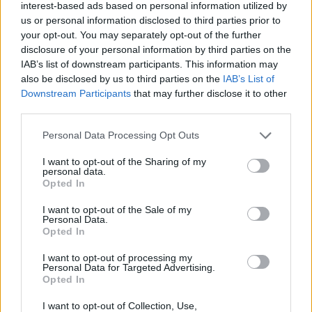
indeterminato nel bienni
interest-based ads based on personal information utilized by
inps
us or personal information disclosed to third parties prior to
your opt-out. You may separately opt-out of the further
11.285 euro
disclosure of your personal information by third parties on the
IAB’s list of downstream participants. This information may
2024-03-11
also be disclosed by us to third parties on the
IAB’s List of
Contributo a fondo perduto "perequativo"
Downstream Participants
that may further disclose it to other
[decisione su SA.100155 e modifiche (estensione
temporale al 30.6.22) ai sensi
third parties.
agenzia delle entrate
Personal Data Processing Opt Outs
3.263 euro
I want to opt-out of the Sharing of my
2023-10-06
personal data.
Nuova Sabatini - Finanziamenti per l'acquisto di
Opted In
nuovi macchinari, impianti e attrezzature da parte delle
I want to opt-out of the Sale of my
piccole e medi
Personal Data.
Ministero delle Imprese e del Made in Italy -
Opted In
Dipartimento per le politiche per
13.625 euro
I want to opt-out of processing my
Personal Data for Targeted Advertising.
Opted In
2023-08-30
Fondo di garanzia per le piccole e medie imprese
I want to opt-out of Collection, Use,