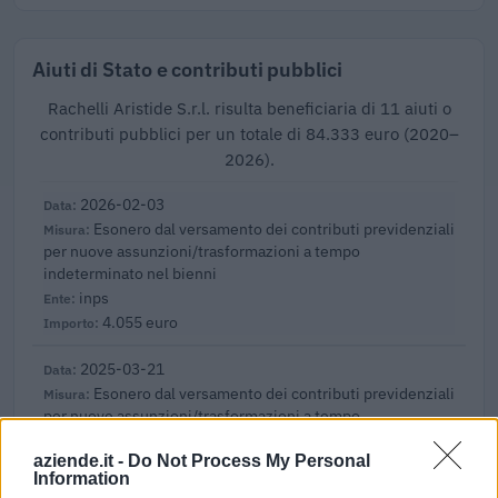
Aiuti di Stato e contributi pubblici
Rachelli Aristide S.r.l. risulta beneficiaria di 11 aiuti o
contributi pubblici per un totale di 84.333 euro (2020–
2026).
2026-02-03
Esonero dal versamento dei contributi previdenziali
per nuove assunzioni/trasformazioni a tempo
indeterminato nel bienni
inps
4.055 euro
2025-03-21
Esonero dal versamento dei contributi previdenziali
per nuove assunzioni/trasformazioni a tempo
indeterminato nel bienni
aziende.it -
Do Not Process My Personal
inps
Information
5.443 euro