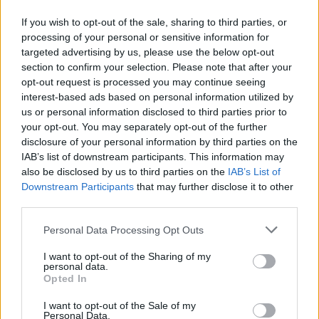
2025-01-27
If you wish to opt-out of the sale, sharing to third parties, or
processing of your personal or sensitive information for
Esonero dal versamento dei contributi previdenziali
per nuove assunzioni/trasformazioni a tempo
targeted advertising by us, please use the below opt-out
indeterminato nel bienni
section to confirm your selection. Please note that after your
inps
opt-out request is processed you may continue seeing
interest-based ads based on personal information utilized by
5.659 euro
us or personal information disclosed to third parties prior to
your opt-out. You may separately opt-out of the further
2024-03-25
disclosure of your personal information by third parties on the
PROGRAMMA REGIONALE FONDO SOCIALE
IAB’s list of downstream participants. This information may
EUROPEO PLUS 2021-2027, Formare per assumere-
Incentivi occupazionali associati a vou
also be disclosed by us to third parties on the
IAB’s List of
Downstream Participants
that may further disclose it to other
UNIONCAMERE LOMBARDIA
third parties.
9.600 euro
Personal Data Processing Opt Outs
2023-05-09
SA.57496 (2021/N) – Italy – Broadband vouchers
I want to opt-out of the Sharing of my
for SMEs
personal data.
INFRATEL ITALIA S.P.A.
Opted In
500 euro
I want to opt-out of the Sale of my
Personal Data.