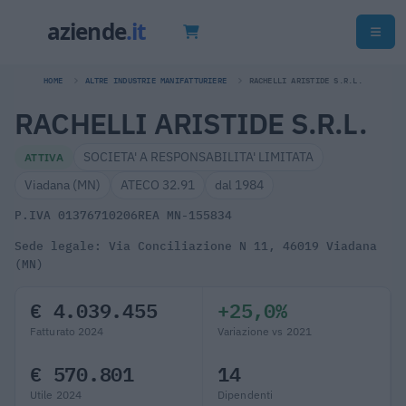
HOME
ALTRE INDUSTRIE MANIFATTURIERE
RACHELLI ARISTIDE S.R.L.
RACHELLI ARISTIDE S.R.L.
SOCIETA' A RESPONSABILITA' LIMITATA
ATTIVA
Viadana (MN)
ATECO 32.91
dal 1984
P.IVA 01376710206
REA MN-155834
Sede legale: Via Conciliazione N 11, 46019 Viadana
(MN)
€ 4.039.455
+25,0%
Fatturato 2024
Variazione vs 2021
€ 570.801
14
Utile 2024
Dipendenti