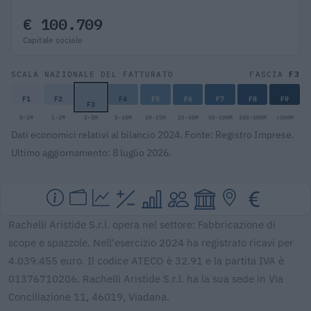
€ 100.709
Capitale sociale
F3
SCALA NAZIONALE DEL FATTURATO
FASCIA
F1
F2
F4
F5
F6
F7
F8
F9
F3
0-1M
1-2M
2-5M
5-10M
10-25M
25-50M
50-100M
100-500M
>500M
Dati economici relativi al bilancio 2024. Fonte: Registro Imprese.
Ultimo aggiornamento: 8 luglio 2026.
Rachelli Aristide S.r.l. opera nel settore: Fabbricazione di
scope e spazzole. Nell'esercizio 2024 ha registrato ricavi per
4.039.455 euro. Il codice ATECO è 32.91 e la partita IVA è
01376710206. Rachelli Aristide S.r.l. ha la sua sede in Via
Conciliazione 11, 46019, Viadana.