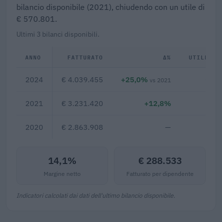
bilancio disponibile (2021), chiudendo con un utile di
€ 570.801.
Ultimi 3 bilanci disponibili.
ANNO
FATTURATO
Δ%
UTILE/PE
2024
€ 4.039.455
+25,0%
€ 57
vs 2021
2021
€ 3.231.420
+12,8%
2020
€ 2.863.908
—
14,1%
€ 288.533
Margine netto
Fatturato per dipendente
Indicatori calcolati dai dati dell'ultimo bilancio disponibile.