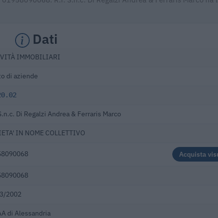
Dati
IVITÀ IMMOBILIARI
to di aziende
20.02
 S.n.c. Di Regalzi Andrea & Ferraris Marco
IETA' IN NOME COLLETTIVO
58090068
Acquista vis
58090068
3/2002
A di Alessandria