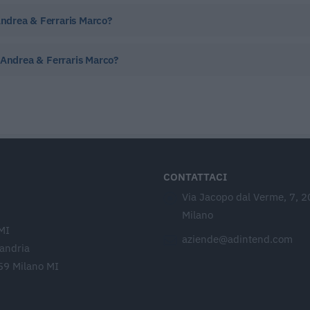
 Andrea & Ferraris Marco?
zi Andrea & Ferraris Marco?
CONTATTACI
Via Jacopo dal Verme, 7, 
Milano
MI
aziende@adintend.com
sandria
59 Milano MI