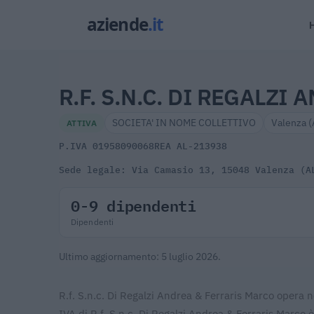
R.F. S.N.C. DI REGALZI
SOCIETA' IN NOME COLLETTIVO
Valenza (
ATTIVA
P.IVA 01958090068
REA AL-213938
Sede legale: Via Camasio 13, 15048 Valenza (A
0-9 dipendenti
Dipendenti
Ultimo aggiornamento: 5 luglio 2026.
R.f. S.n.c. Di Regalzi Andrea & Ferraris Marco opera nel
IVA di R.f. S.n.c. Di Regalzi Andrea & Ferraris Marco