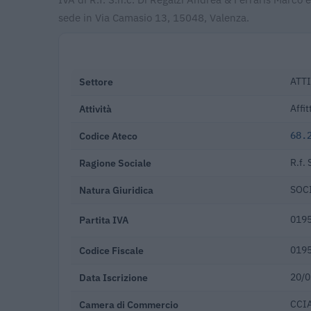
sede in Via Camasio 13, 15048, Valenza.
Settore
ATT
Attività
Affit
Codice Ateco
68.
Ragione Sociale
R.f.
Natura Giuridica
SOC
Partita IVA
019
Codice Fiscale
019
Data Iscrizione
20/0
Camera di Commercio
CCIA