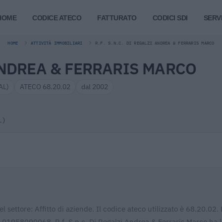
HOME
CODICE ATECO
FATTURATO
CODICI SDI
SERVI
HOME
ATTIVITÀ IMMOBILIARI
R.F. S.N.C. DI REGALZI ANDREA & FERRARIS MARCO
 ANDREA & FERRARIS MARCO
AL)
ATECO 68.20.02
dal 2002
L)
 settore: Affitto di aziende. Il codice ateco utilizzato è 68.20.02. 
 è 01958090068. R.f. S.n.c. Di Regalzi Andrea & Ferraris Marco ha 