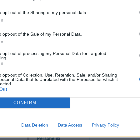
o opt-out of the Sharing of my personal data.
In
o opt-out of the Sale of my Personal Data.
In
to opt-out of processing my Personal Data for Targeted
ing.
In
o opt-out of Collection, Use, Retention, Sale, and/or Sharing
ersonal Data that Is Unrelated with the Purposes for which it
lected.
cumenti e servizi disponibili →
Out
CONFIRM
 -
Visure Camerali -
Data Deletion
Data Access
Privacy Policy
one
Storico Società di
Persone