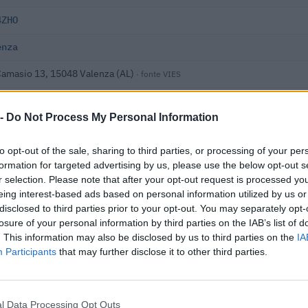
4ZHO
enza
Camasio 13, 15048 Valenza (AL)
· fonte VIES
ssandria
 -
Do Not Process My Personal Information
monte
to opt-out of the sale, sharing to third parties, or processing of your per
dipendenti
formation for targeted advertising by us, please use the below opt-out s
r selection. Please note that after your opt-out request is processed y
 i dati nella visura camerale →
eing interest-based ads based on personal information utilized by us or
disclosed to third parties prior to your opt-out. You may separately opt-
losure of your personal information by third parties on the IAB’s list of
. This information may also be disclosed by us to third parties on the
IA
Participants
that may further disclose it to other third parties.
l Data Processing Opt Outs