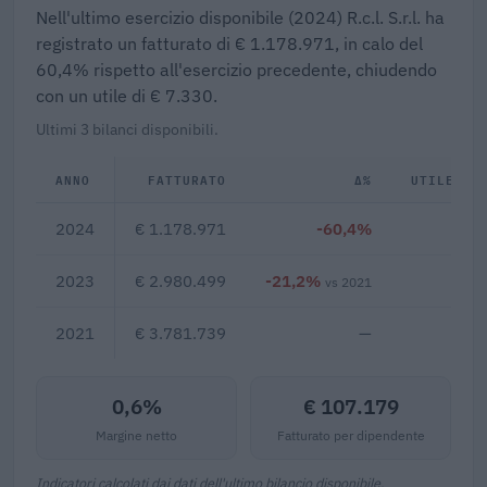
Nell'ultimo esercizio disponibile (2024) R.c.l. S.r.l. ha
registrato un fatturato di € 1.178.971, in calo del
60,4% rispetto all'esercizio precedente, chiudendo
con un utile di € 7.330.
Ultimi 3 bilanci disponibili.
ANNO
FATTURATO
Δ%
UTILE/PE
2024
€ 1.178.971
-60,4%
€ 
2023
€ 2.980.499
-21,2%
€ 1
vs 2021
2021
€ 3.781.739
—
0,6%
€ 107.179
Margine netto
Fatturato per dipendente
Indicatori calcolati dai dati dell'ultimo bilancio disponibile.