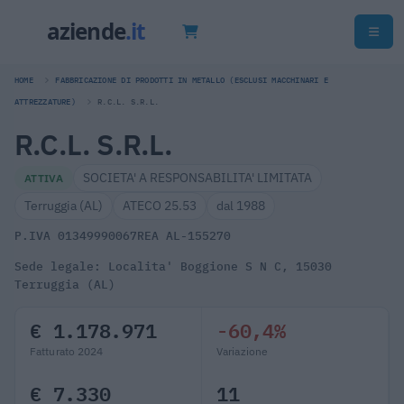
HOME
FABBRICAZIONE DI PRODOTTI IN METALLO (ESCLUSI MACCHINARI E
ATTREZZATURE)
R.C.L. S.R.L.
R.C.L. S.R.L.
SOCIETA' A RESPONSABILITA' LIMITATA
ATTIVA
Terruggia (AL)
ATECO 25.53
dal 1988
P.IVA 01349990067
REA AL-155270
Sede legale: Localita' Boggione S N C, 15030
Terruggia (AL)
€ 1.178.971
-60,4%
Fatturato 2024
Variazione
€ 7.330
11