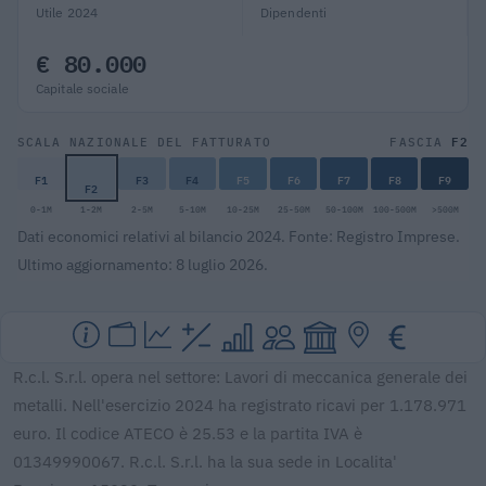
Utile 2024
Dipendenti
€ 80.000
Capitale sociale
F2
SCALA NAZIONALE DEL FATTURATO
FASCIA
F1
F3
F4
F5
F6
F7
F8
F9
F2
0-1M
1-2M
2-5M
5-10M
10-25M
25-50M
50-100M
100-500M
>500M
Dati economici relativi al bilancio 2024. Fonte: Registro Imprese.
Ultimo aggiornamento: 8 luglio 2026.
R.c.l. S.r.l. opera nel settore: Lavori di meccanica generale dei
metalli. Nell'esercizio 2024 ha registrato ricavi per 1.178.971
euro. Il codice ATECO è 25.53 e la partita IVA è
01349990067. R.c.l. S.r.l. ha la sua sede in Localita'