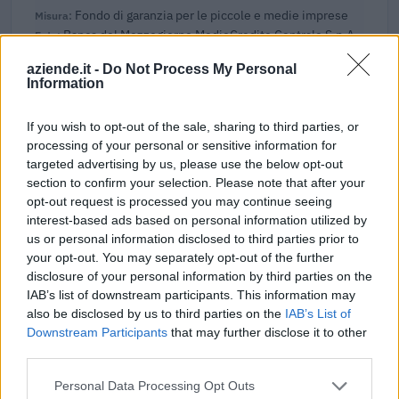
Fondo di garanzia per le piccole e medie imprese
Banca del Mezzogiorno MedioCredito Centrale S.p.A.
160.000 euro
aziende.it -
Do Not Process My Personal
Information
2025-03-28
Incentivo per ricollocazione lavorativa soggetti
If you wish to opt-out of the sale, sharing to third parties, or
privi di occupazione e beneficiari dell'assicurazione
processing of your personal or sensitive information for
sociale per l'im
targeted advertising by us, please use the below opt-out
INPS
section to confirm your selection. Please note that after your
2.270 euro
opt-out request is processed you may continue seeing
interest-based ads based on personal information utilized by
2023-09-05
us or personal information disclosed to third parties prior to
Regolamento per i fondi interprofessionali per la
your opt-out. You may separately opt-out of the further
formazione continua per la concessioni di aiuti di stato
disclosure of your personal information by third parties on the
esentati ai s
IAB’s list of downstream participants. This information may
Fapi - Fondo Formazione PMI
also be disclosed by us to third parties on the
IAB’s List of
5.824 euro
Downstream Participants
that may further disclose it to other
third parties.
2023-05-30
Contributo a fondo perduto [e modifiche ai sensi
Personal Data Processing Opt Outs
della decisione SA. 62668 e decisione C(2022) 171 final)