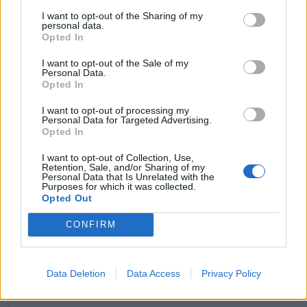
SA 101076)
I want to opt-out of the Sharing of my
agenzia delle entrate
personal data.
Opted In
13.410 euro
I want to opt-out of the Sale of my
2023-03-30
Personal Data.
esenzioni fiscali e crediti d'imposta adottati a
Opted In
seguito della crisi economica causata dall'epidemia di
COVID-19 [con mo
I want to opt-out of processing my
Personal Data for Targeted Advertising.
agenzia delle entrate
Opted In
6.175 euro
I want to opt-out of Collection, Use,
Retention, Sale, and/or Sharing of my
2021-10-15
Personal Data that Is Unrelated with the
Fondo di garanzia per le piccole e medie imprese
Purposes for which it was collected.
Opted Out
Banca del Mezzogiorno MedioCredito Centrale S.p.A.
192.000 euro
CONFIRM
2021-10-15
Fondo di garanzia per le piccole e medie imprese
Banca del Mezzogiorno MedioCredito Centrale S.p.A.
Data Deletion
Data Access
Privacy Policy
192.000 euro