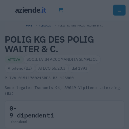
HOME
ALLOGGIO
POLIG KG DES POLIG WALTER & C.
POLIG KG DES POLIG
WALTER & C.
SOCIETA' IN ACCOMANDITA SEMPLICE
ATTIVA
Vipiteno (BZ)
ATECO 55.20.3
dal 1993
P.IVA 01511760215
REA BZ-125800
Sede legale: Tschoefs 94, 39049 Vipiteno .sterzing.
(BZ)
0-
9 dipendenti
Dipendenti