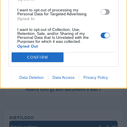
I want to opt-out of processing my
Visure Camerali - Società di Persone
Personal Data for Targeted Advertising.
Opted In
€ 5,39 IVA inclusa
I want to opt-out of Collection, Use,
Retention, Sale, and/or Sharing of my
Personal Data that Is Unrelated with the
Purposes for which it was collected.
Opted Out
Visure Camerali - Storico Società di Persone
CONFIRM
€ 6,98 IVA inclusa
Data Deletion
Data Access
Privacy Policy
Mostra tutti gli altri documenti e dati
RIEPILOGO
€
0,00
Totale ordine: