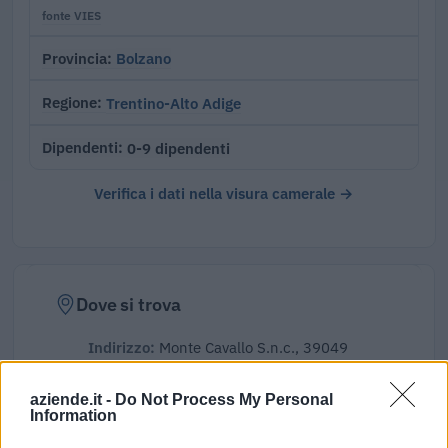
fonte VIES
Bolzano
Provincia
Trentino-Alto Adige
Regione
0-9 dipendenti
Dipendenti
Verifica i dati nella visura camerale →
Dove si trova
Indirizzo:
Monte Cavallo S.n.c., 39049
Comune:
Vipiteno
aziende.it -
Do Not Process My Personal
Information
Provincia:
Bolzano