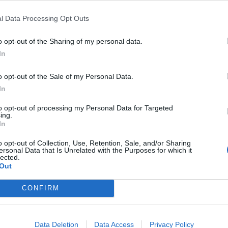
l Data Processing Opt Outs
—
—
—
o opt-out of the Sharing of my personal data.
In
€ 1.388.660
Fatturato per dipendente
o opt-out of the Sale of my Personal Data.
In
to opt-out of processing my Personal Data for Targeted
ing.
In
o opt-out of Collection, Use, Retention, Sale, and/or Sharing
ersonal Data that Is Unrelated with the Purposes for which it
lected.
 è
superiore alla
mediana delle aziende dello stesso settore in prov
Out
CONFIRM
 per divisione ATECO e provincia.
Data Deletion
Data Access
Privacy Policy