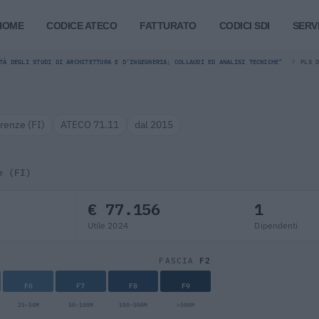
HOME
CODICE ATECO
FATTURATO
CODICI SDI
SERVI
TÀ DEGLI STUDI DI ARCHITETTURA E D'INGEGNERIA; COLLAUDI ED ANALISI TECNICHE"
PLS 
irenze (FI)
ATECO 71.11
dal 2015
e (FI)
€ 77.156
1
Utile 2024
Dipendenti
F2
FASCIA
F6
F7
F8
F9
25-50M
50-100M
100-500M
>500M