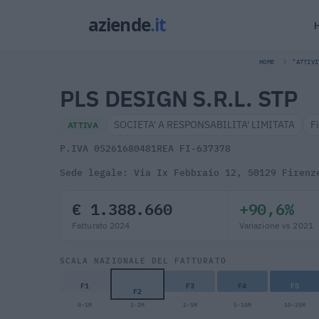
HOME
"ATTIVI
PLS DESIGN S.R.L. STP
SOCIETA' A RESPONSABILITA' LIMITATA
F
ATTIVA
P.IVA 05261680481
REA FI-637378
Sede legale: Via Ix Febbraio 12, 50129 Firenz
€ 1.388.660
+90,6%
Fatturato 2024
Variazione vs 2021
SCALA NAZIONALE DEL FATTURATO
F1
F3
F4
F5
F2
0-1M
1-2M
2-5M
5-10M
10-25M