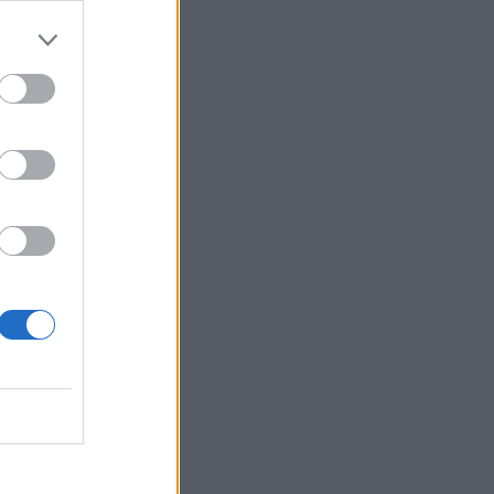
—
incia