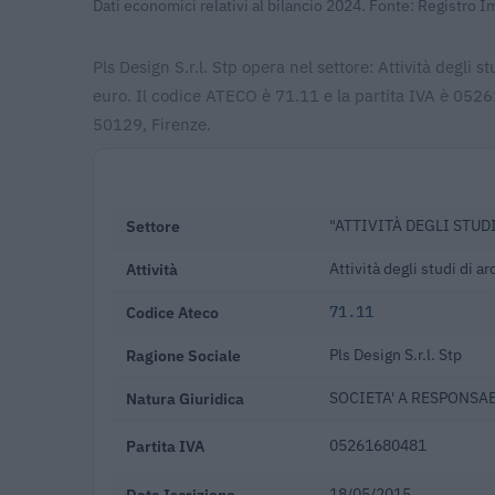
Dati economici relativi al bilancio 2024. Fonte: Registro 
Pls Design S.r.l. Stp opera nel settore: Attività degli 
euro. Il codice ATECO è 71.11 e la partita IVA è 0526
50129, Firenze.
Settore
"ATTIVITÀ DEGLI STUD
Attività
Attività degli studi di ar
Codice Ateco
71.11
Ragione Sociale
Pls Design S.r.l. Stp
Natura Giuridica
SOCIETA' A RESPONSAB
Partita IVA
05261680481
Data Iscrizione
18/05/2015