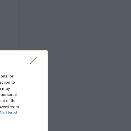
ita del
sonal or
ection to
ou may
 personal
out of the
TALE
 downstream
B’s List of
.000
—