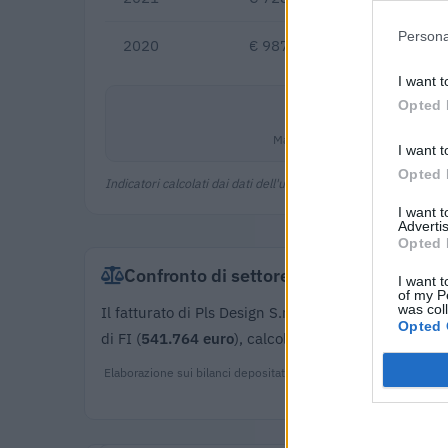
Persona
2020
€ 987.951
I want t
Opted 
5,6%
Margine netto
I want t
Opted 
Indicatori calcolati dai dati dell'ultimo bilancio disponibile.
I want 
Advertis
Opted 
Confronto di settore
I want t
of my P
was col
Il fatturato di Pls Design S.r.l. Stp (
1.388.660 euro
)
Opted 
di FI (
541.764 euro
), calcolata su 263 imprese.
Elaborazione sui bilanci depositati (Registro Imprese). Mediana