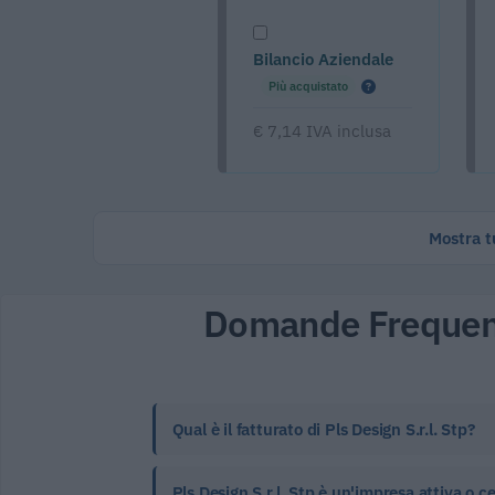
Bilancio Aziendale
Più acquistato
€ 7,14 IVA inclusa
Mostra tu
Domande Frequen
Qual è il fatturato di Pls Design S.r.l. Stp?
Pls Design S.r.l. Stp è un'impresa attiva o c