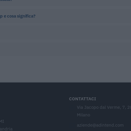
p e cosa significa?
CONTATTACI
Via Jacopo dal Verme, 7, 
Milano
MI
aziende@adintend.com
sandria