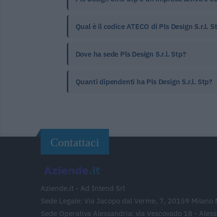
Qual è il codice ATECO di Pls Design S.r.l. St
Dove ha sede Pls Design S.r.l. Stp?
Quanti dipendenti ha Pls Design S.r.l. Stp?
Contattaci
Aziende.it - Ad Intend Srl
Sede Legale: Via Jacopo dal Verme, 7, 20159 Milano 
Sede Operativa Alessandria: via Vescovado 18 - Ales