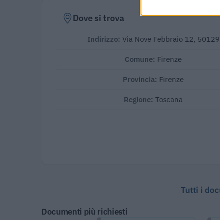
Dove si trova
Indirizzo:
Via Nove Febbraio 12, 50129
Comune:
Firenze
Provincia:
Firenze
Regione:
Toscana
Tutti i do
Documenti più richiesti