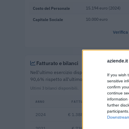
Costo del Personale
15.194 euro (2024)
Capitale Sociale
10.000 euro
Verifica
aziende.it
Fatturato e bilanci
Nell'ultimo esercizio disponibile (2024) Pls Desi
If you wish 
90,6% rispetto all'ultimo bilancio disponibile (
sensitive in
confirm you
Ultimi 3 bilanci disponibili.
continue se
information 
ANNO
FATTURATO
further disc
participants
2024
€ 1.388.660
+90,6%
Downstream 
2021
€ 728.457
-