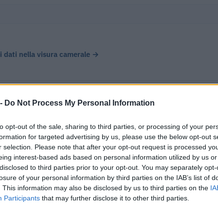
 i dati nella visura camerale →
 -
Do Not Process My Personal Information
gn S.r.l. Stp ha registrato un fatturato di € 1.388.660, in cresc
to opt-out of the sale, sharing to third parties, or processing of your per
2021), chiudendo con un utile di € 77.156.
formation for targeted advertising by us, please use the below opt-out s
r selection. Please note that after your opt-out request is processed y
eing interest-based ads based on personal information utilized by us or
disclosed to third parties prior to your opt-out. You may separately opt-
Δ%
UTILE/PERDITA
DIPENDENTI
CAPI
losure of your personal information by third parties on the IAB’s list of
. This information may also be disclosed by us to third parties on the
IA
€ 77.156
1
€ 10
vs 2021
Participants
that may further disclose it to other third parties.
26,3%
—
—