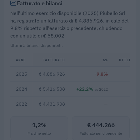
Fatturato e bilanci
Nell'ultimo esercizio disponibile (2025) Piubello Srl
ha registrato un fatturato di € 4.886.926, in calo del
9,8% rispetto all'esercizio precedente, chiudendo
con un utile di € 58.002.
Ultimi 3 bilanci disponibili.
ANNO
FATTURATO
Δ%
UTILE/PE
2025
€ 4.886.926
-9,8%
€ 5
2024
€ 5.416.508
+22,2%
€ 4
vs 2022
2022
€ 4.431.908
—
€ 2
1,2%
€ 444.266
Margine netto
Fatturato per dipendente