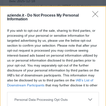
2025-12-18
Concessione di voucher alle MPMI per la doppia
transizione: digitale ed ecologica 2025
aziende.it -
Do Not Process My Personal
Camera di Commercio, Industria, Artigianato e
Information
Agricoltura di Verona
6.500 euro
If you wish to opt-out of the sale, sharing to third parties, or
2025-11-07
processing of your personal or sensitive information for
targeted advertising by us, please use the below opt-out
credito d'imposta su commissioni pagamenti
elettronici
section to confirm your selection. Please note that after your
opt-out request is processed you may continue seeing
agenzia delle entrate
interest-based ads based on personal information utilized by
150 euro
us or personal information disclosed to third parties prior to
your opt-out. You may separately opt-out of the further
2025-09-16
disclosure of your personal information by third parties on the
Agevolazione TARI
IAB’s list of downstream participants. This information may
COMUNE DI SAN BONIFACIO - Servizi finanziari
also be disclosed by us to third parties on the
IAB’s List of
840 euro
Downstream Participants
that may further disclose it to other
third parties.
2025-09-16
Agevolazione TARI
Personal Data Processing Opt Outs
COMUNE DI SAN BONIFACIO - Servizi finanziari