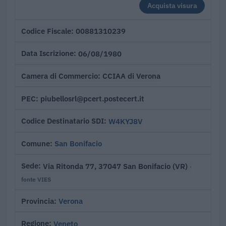
Acquista visura
00881310239
Codice Fiscale
06/08/1980
Data Iscrizione
CCIAA di Verona
Camera di Commercio
piubellosrl@pcert.postecert.it
PEC
W4KYJ8V
Codice Destinatario SDI
San Bonifacio
Comune
Via Ritonda 77, 37047 San Bonifacio (VR)
Sede
·
fonte VIES
Verona
Provincia
Veneto
Regione