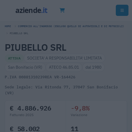
HOME
COMMERCIO ALL'INGROSSO (ESCLUSO QUELLO DI AUTOVEICOLI E DI MOTOCICLI)
PIUBELLO SRL
PIUBELLO SRL
SOCIETA' A RESPONSABILITA' LIMITATA
ATTIVA
San Bonifacio (VR)
ATECO 46.85.01
dal 1980
P.IVA 00881310239
REA VR-164426
Sede legale: Via Ritonda 77, 37047 San Bonifacio
(VR)
€ 4.886.926
-9,8%
Fatturato 2025
Variazione
€ 58.002
11