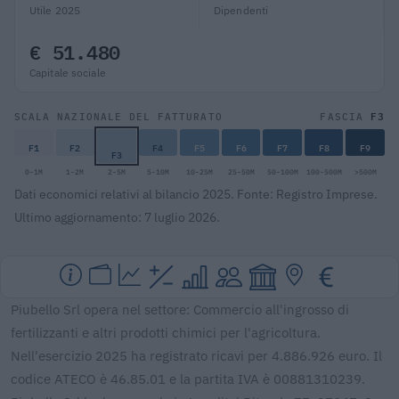
Utile 2025
Dipendenti
€ 51.480
Capitale sociale
F3
SCALA NAZIONALE DEL FATTURATO
FASCIA
F1
F2
F4
F5
F6
F7
F8
F9
F3
0-1M
1-2M
2-5M
5-10M
10-25M
25-50M
50-100M
100-500M
>500M
Dati economici relativi al bilancio 2025. Fonte: Registro Imprese.
Ultimo aggiornamento: 7 luglio 2026.
Piubello Srl opera nel settore: Commercio all'ingrosso di
fertilizzanti e altri prodotti chimici per l'agricoltura.
Nell'esercizio 2025 ha registrato ricavi per 4.886.926 euro. Il
codice ATECO è 46.85.01 e la partita IVA è 00881310239.