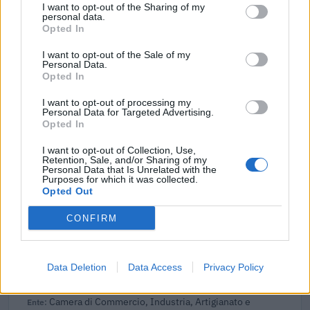
552 euro
I want to opt-out of the Sharing of my
personal data.
Opted In
2025-09-15
Agevolazione TARI
I want to opt-out of the Sale of my
COMUNE DI SAN BONIFACIO - Servizi finanziari
Personal Data.
Opted In
1.439 euro
I want to opt-out of processing my
2024-10-31
Personal Data for Targeted Advertising.
Fondo di garanzia per le piccole e medie imprese
Opted In
Banca del Mezzogiorno MedioCredito Centrale S.p.A.
I want to opt-out of Collection, Use,
165.000 euro
Retention, Sale, and/or Sharing of my
Personal Data that Is Unrelated with the
Purposes for which it was collected.
2024-10-31
Opted Out
Fondo di garanzia per le piccole e medie imprese
Banca del Mezzogiorno MedioCredito Centrale S.p.A.
CONFIRM
165.000 euro
2024-08-23
Data Deletion
Data Access
Privacy Policy
Concessione di voucher alle MPMI per la doppia
transizione: digitale ed ecologica anno 2023
Camera di Commercio, Industria, Artigianato e