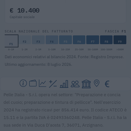
€ 10.400
Capitale sociale
F1
SCALA NAZIONALE DEL FATTURATO
FASCIA
F2
F3
F4
F5
F6
F7
F8
F9
F1
0-1M
1-2M
2-5M
5-10M
10-25M
25-50M
50-100M
100-500M
>500M
Dati economici relativi al bilancio 2024. Fonte: Registro Imprese.
Ultimo aggiornamento: 8 luglio 2026.
Pelle Italia - S.r.l. opera nel settore: "Preparazione e concia
del cuoio; preparazione e tintura di pellicce". Nell'esercizio
2024 ha registrato ricavi per 856.414 euro. Il codice ATECO è
15.11 e la partita IVA è 02493360248. Pelle Italia - S.r.l. ha la
sua sede in Via Duca D'aosta 7, 36071, Arzignano.