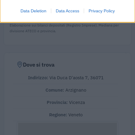
in provincia di VI (
2.116.911 euro
), calcolata su 357
Data Deletion
Data Access
Privacy Policy
imprese.
Elaborazione sui bilanci depositati (Registro Imprese). Mediana per
divisione ATECO e provincia.
Dove si trova
Indirizzo:
Via Duca D'aosta 7, 36071
Comune:
Arzignano
Provincia:
Vicenza
Regione:
Veneto