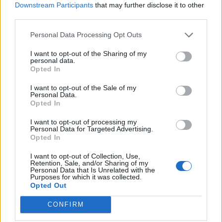
Downstream Participants
that may further disclose it to other
seguito della crisi economica causata dall'epidemia di
third parties.
COVID-19 [con mo
agenzia delle entrate
Personal Data Processing Opt Outs
4.060 euro
I want to opt-out of the Sharing of my
2021-11-27
personal data.
Opted In
esenzioni fiscali e crediti d'imposta adottati a
seguito della crisi economica causata dall'epidemia di
I want to opt-out of the Sale of my
COVID-19 [con mo
Personal Data.
agenzia delle entrate
Opted In
5.013 euro
I want to opt-out of processing my
Personal Data for Targeted Advertising.
Fonte:
Registro Nazionale Aiuti di Stato (RNA)
– Open Data, licenza
Opted In
IODL 2.0. Dati aggiornati al 2026-07-02.
I want to opt-out of Collection, Use,
Retention, Sale, and/or Sharing of my
Personal Data that Is Unrelated with the
Purposes for which it was collected.
Opted Out
Confronto di settore
CONFIRM
Il fatturato di Pelle Italia - S.r.l. (
856.414 euro
) è
inferiore alla
mediana delle aziende dello stesso settore