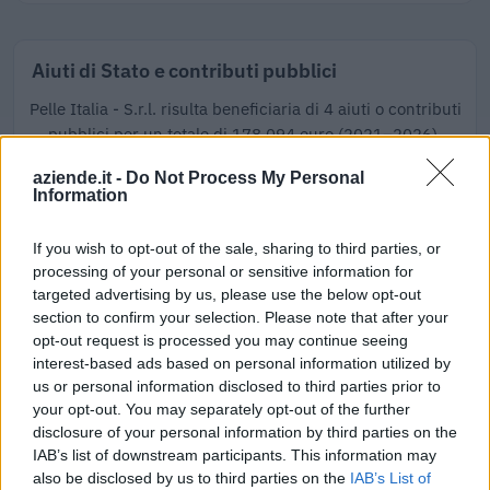
Aiuti di Stato e contributi pubblici
Pelle Italia - S.r.l. risulta beneficiaria di 4 aiuti o contributi
pubblici per un totale di 178.094 euro (2021–2026).
2026-06-12
aziende.it -
Do Not Process My Personal
Information
Fondo di garanzia per le piccole e medie imprese
Banca del Mezzogiorno MedioCredito Centrale S.p.A.
If you wish to opt-out of the sale, sharing to third parties, or
160.000 euro
processing of your personal or sensitive information for
targeted advertising by us, please use the below opt-out
2024-03-12
section to confirm your selection. Please note that after your
Contributo a fondo perduto "perequativo"
opt-out request is processed you may continue seeing
[decisione su SA.100155 e modifiche (estensione
temporale al 30.6.22) ai sensi
interest-based ads based on personal information utilized by
us or personal information disclosed to third parties prior to
agenzia delle entrate
your opt-out. You may separately opt-out of the further
9.021 euro
disclosure of your personal information by third parties on the
IAB’s list of downstream participants. This information may
2023-03-30
also be disclosed by us to third parties on the
IAB’s List of
esenzioni fiscali e crediti d'imposta adottati a