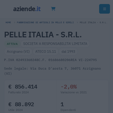
HOME
FABBRICAZIONE DI ARTICOLI IN PELLE E SIMILI
PELLE ITALIA - S.R.L.
PELLE ITALIA - S.R.L.
SOCIETA' A RESPONSABILITA' LIMITATA
ATTIVA
Arzignano (VI)
ATECO 15.11
dal 1993
P.IVA 02493360248
C.F. 01686680206
REA VI-224795
Sede legale: Via Duca D'aosta 7, 36071 Arzignano
(VI)
€ 856.414
-2,0%
Fatturato 2024
Variazione vs 2021
€ 88.892
1
Utile 2024
Dipendenti