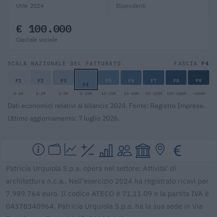
Utile 2024
Dipendenti
€ 100.000
Capitale sociale
F4
SCALA NAZIONALE DEL FATTURATO
FASCIA
F1
F2
F3
F5
F6
F7
F8
F9
F4
0-1M
1-2M
2-5M
5-10M
10-25M
25-50M
50-100M
100-500M
>500M
Dati economici relativi al bilancio 2024. Fonte: Registro Imprese.
Ultimo aggiornamento: 7 luglio 2026.
Patricia Urquiola S.p.a. opera nel settore: Attivita' di
architettura n.c.a.. Nell'esercizio 2024 ha registrato ricavi per
7.989.764 euro. Il codice ATECO è 71.11.09 e la partita IVA è
04378340964. Patricia Urquiola S.p.a. ha la sua sede in Via