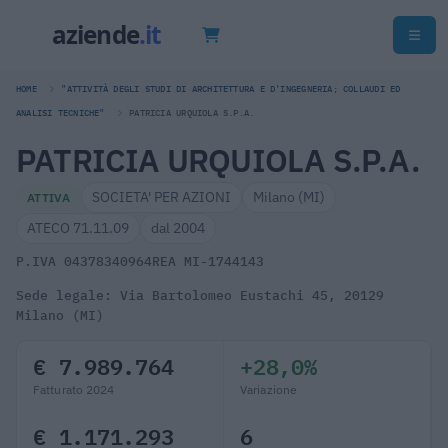
HOME
"ATTIVITÀ DEGLI STUDI DI ARCHITETTURA E D'INGEGNERIA; COLLAUDI ED
ANALISI TECNICHE"
PATRICIA URQUIOLA S.P.A.
PATRICIA URQUIOLA S.P.A.
SOCIETA' PER AZIONI
Milano (MI)
ATTIVA
ATECO 71.11.09
dal 2004
P.IVA 04378340964
REA MI-1744143
Sede legale: Via Bartolomeo Eustachi 45, 20129
Milano (MI)
€ 7.989.764
+28,0%
Fatturato 2024
Variazione
€ 1.171.293
6