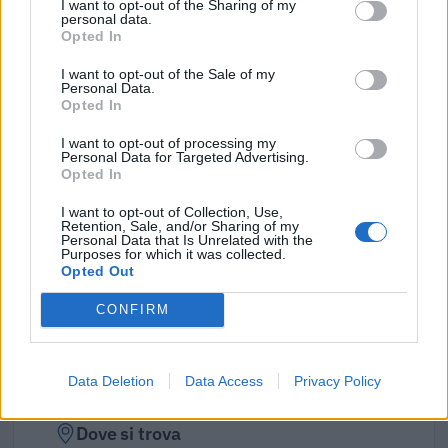
I want to opt-out of the Sharing of my
personal data.
Fonte:
Registro Nazionale Aiuti di Stato (RNA)
– Open Data, licenza
Opted In
IODL 2.0. Dati aggiornati al 2026-07-02.
I want to opt-out of the Sale of my
Personal Data.
Opted In
I want to opt-out of processing my
Confronto di settore
Personal Data for Targeted Advertising.
Opted In
Il fatturato di Patricia Urquiola S.p.a. (
7.989.764 euro
) è
I want to opt-out of Collection, Use,
superiore alla
mediana delle aziende dello stesso settore
Retention, Sale, and/or Sharing of my
in provincia di MI (
618.149 euro
), calcolata su 1.267
Personal Data that Is Unrelated with the
Purposes for which it was collected.
imprese.
Opted Out
Elaborazione sui bilanci depositati (Registro Imprese). Mediana per
CONFIRM
divisione ATECO e provincia.
Data Deletion
Data Access
Privacy Policy
Dove si trova