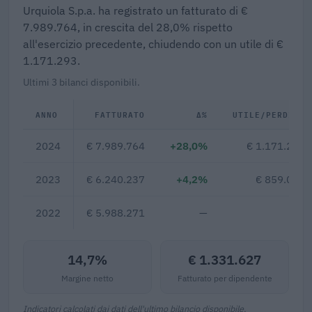
Urquiola S.p.a. ha registrato un fatturato di €
7.989.764, in crescita del 28,0% rispetto
all'esercizio precedente, chiudendo con un utile di €
1.171.293.
Ultimi 3 bilanci disponibili.
ANNO
FATTURATO
Δ%
UTILE/PERDITA
2024
€ 7.989.764
+28,0%
€ 1.171.293
2023
€ 6.240.237
+4,2%
€ 859.033
2022
€ 5.988.271
—
—
14,7%
€ 1.331.627
Margine netto
Fatturato per dipendente
Indicatori calcolati dai dati dell'ultimo bilancio disponibile.