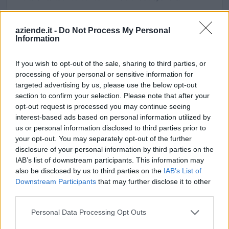
aziende.it -
Do Not Process My Personal
Information
Aiuti di Stato e contributi pubblici
Patricia Urquiola S.p.a. risulta beneficiaria di 2 aiuti o
If you wish to opt-out of the sale, sharing to third parties, or
contributi pubblici per un totale di 540.543 euro (2020–
processing of your personal or sensitive information for
targeted advertising by us, please use the below opt-out
2024).
section to confirm your selection. Please note that after your
2024-03-12
opt-out request is processed you may continue seeing
interest-based ads based on personal information utilized by
Contributo a fondo perduto "perequativo"
[decisione su SA.100155 e modifiche (estensione
us or personal information disclosed to third parties prior to
temporale al 30.6.22) ai sensi
your opt-out. You may separately opt-out of the further
agenzia delle entrate
disclosure of your personal information by third parties on the
IAB’s list of downstream participants. This information may
38.298 euro
also be disclosed by us to third parties on the
IAB’s List of
Downstream Participants
that may further disclose it to other
2020-12-20
third parties.
COVID-19: Fondo di garanzia PMI Aiuto di stato SA.
56966 (2020/N)
Personal Data Processing Opt Outs
Banca del Mezzogiorno MedioCredito Centrale S.p.A.
502.245 euro