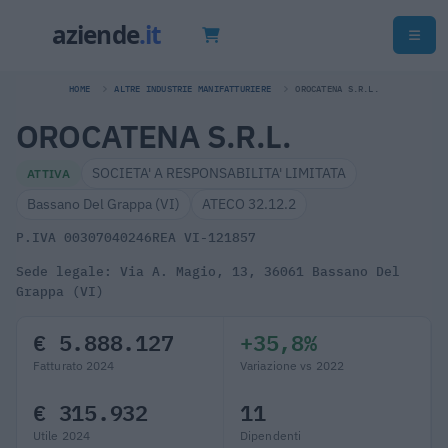
HOME
ALTRE INDUSTRIE MANIFATTURIERE
OROCATENA S.R.L.
OROCATENA S.R.L.
SOCIETA' A RESPONSABILITA' LIMITATA
ATTIVA
Bassano Del Grappa (VI)
ATECO 32.12.2
P.IVA 00307040246
REA VI-121857
Sede legale: Via A. Magio, 13, 36061 Bassano Del
Grappa (VI)
€ 5.888.127
+35,8%
Fatturato 2024
Variazione vs 2022
€ 315.932
11
Utile 2024
Dipendenti