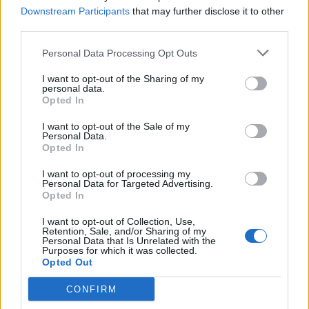
Relazione Previsionale e Programmatica 2024
Downstream Participants
that may further disclose it to other
Camera di Commercio, Industria, Artigianato e
third parties.
Agricoltura di Vicenza
2.000 euro
Personal Data Processing Opt Outs
2023-10-31
I want to opt-out of the Sharing of my
personal data.
RELAZIONE PREVISIONALE E PROGRAMMATICA
Opted In
2023
Camera di Commercio, Industria, Artigianato e
I want to opt-out of the Sale of my
Personal Data.
Agricoltura di Vicenza
Opted In
2.000 euro
I want to opt-out of processing my
2023-07-06
Personal Data for Targeted Advertising.
Opted In
"SUPPORTO E ACCOMPAGNAMENTO DELLE
IMPRESE ALL'ESTERO CHE FAVORISCA L'AVVIO DI
I want to opt-out of Collection, Use,
CONTATTI CON BUYER/OPERATORI ESTERI TRAMIT
Retention, Sale, and/or Sharing of my
Venicepromex Agenzia per l'internazionalizzazione
Personal Data that Is Unrelated with the
Purposes for which it was collected.
Scarl
Opted Out
2.488 euro
CONFIRM
2023-05-31