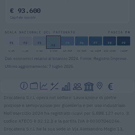
€ 93.600
Capitale sociale
F4
SCALA NAZIONALE DEL FATTURATO
FASCIA
F1
F2
F3
F5
F6
F7
F8
F9
F4
0-1M
1-2M
2-5M
5-10M
10-25M
25-50M
50-100M
100-500M
>500M
Dati economici relativi al bilancio 2024. Fonte: Registro Imprese.
Ultimo aggiornamento: 7 luglio 2026.
Orocatena S.r.l. opera nel settore: Lavorazione di pietre
preziose e semipreziose per gioielleria e per uso industriale.
Nell'esercizio 2024 ha registrato ricavi per 5.888.127 euro. Il
codice ATECO è 32.12.2 e la partita IVA è 00307040246.
Orocatena S.r.l. ha la sua sede in Via Alessandro Magio 13,