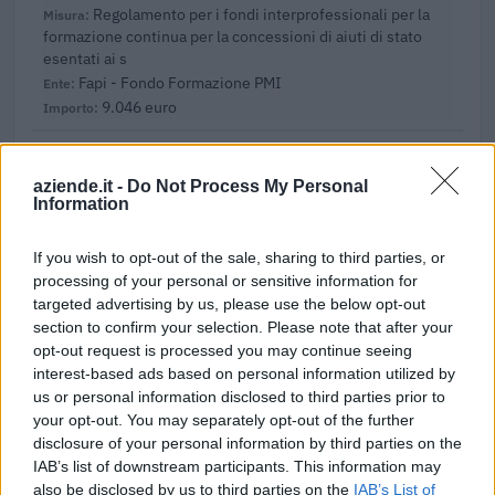
Regolamento per i fondi interprofessionali per la
formazione continua per la concessioni di aiuti di stato
esentati ai s
Fapi - Fondo Formazione PMI
9.046 euro
2025-01-31
Esonero dal versamento dei contributi previdenziali
aziende.it -
Do Not Process My Personal
per l'assunzione di giovani lavoratori ( art. 1 comma 10-15
Information
L. 178/
inps
If you wish to opt-out of the sale, sharing to third parties, or
1.529 euro
processing of your personal or sensitive information for
targeted advertising by us, please use the below opt-out
2025-01-27
section to confirm your selection. Please note that after your
BANDO FIERE INTERNAZIONALI - ANNO 2024
opt-out request is processed you may continue seeing
(24FI)
interest-based ads based on personal information utilized by
Camera di Commercio, Industria, Artigianato e
us or personal information disclosed to third parties prior to
Agricoltura di Vicenza
your opt-out. You may separately opt-out of the further
2.000 euro
disclosure of your personal information by third parties on the
IAB’s list of downstream participants. This information may
2024-09-27
also be disclosed by us to third parties on the
IAB’s List of