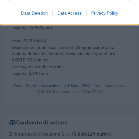
Contributo a fondo perduto [e modifiche ai sensi
della decisione SA. 62668 e decisione C(2022) 171 final)
Data Deletion
Data Access
Privacy Policy
SA 101076)
agenzia delle entrate
15.353 euro
2023-04-04
esenzioni fiscali e crediti d'imposta adottati a
seguito della crisi economica causata dall'epidemia di
COVID-19 [con mo
agenzia delle entrate
6.190 euro
Fonte:
Registro Nazionale Aiuti di Stato (RNA)
– Open Data, licenza
IODL 2.0. Dati aggiornati al 2026-07-02.
Confronto di settore
Il fatturato di Orocatena S.r.l. (
5.888.127 euro
) è