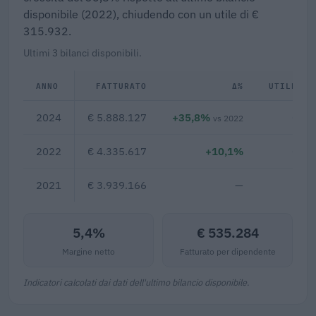
disponibile (2022), chiudendo con un utile di €
315.932.
Ultimi 3 bilanci disponibili.
ANNO
FATTURATO
Δ%
UTILE/PE
2024
€ 5.888.127
+35,8%
€ 31
vs 2022
2022
€ 4.335.617
+10,1%
€ 17
2021
€ 3.939.166
—
5,4%
€ 535.284
Margine netto
Fatturato per dipendente
Indicatori calcolati dai dati dell'ultimo bilancio disponibile.