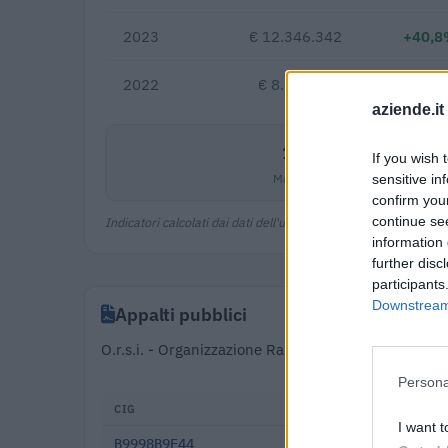
2023
€ 12.346.342
+40,8
2022
€ 8.767.451
aziende.it
12,5%
If you wish 
Margine netto
sensitive in
confirm you
continue se
Indicatori calcolati dai dati dell'ultimo bilancio disponibile.
information 
further disc
participants
Downstream 
Appalti pubblici
O.r.s.i. - Organizzazione Rappresentanze Societa' r
18.463
Persona
CIG
DATA
I want t
B9998B9E44
2025-12-15