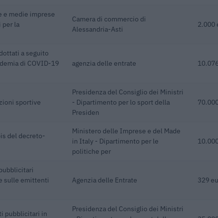
le e medie imprese
Camera di commercio di
 per la
2.000 
Alessandria-Asti
dottati a seguito
pidemia di COVID-19
agenzia delle entrate
10.076
Presidenza del Consiglio dei Ministri
zioni sportive
- Dipartimento per lo sport della
70.000
Presiden
Ministero delle Imprese e del Made
bis del decreto-
in Italy - Dipartimento per le
10.000
politiche per
pubblicitari
e sulle emittenti
Agenzia delle Entrate
329 eu
Presidenza del Consiglio dei Ministri
i pubblicitari in