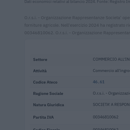
Dati economici relativi al bilancio 2024. Fonte: Registro 
O.r.s.i. - Organizzazione Rappresentanze Societa' ope
forniture agricole. Nell'esercizio 2024 ha registrato 
00346810062. O.r.s.i. - Organizzazione Rappresentanz
Settore
COMMERCIO ALL'IN
Attività
Commercio all'ingros
Codice Ateco
46.61
Ragione Sociale
O.r.s.i. - Organizza
Natura Giuridica
SOCIETA' A RESPON
Partita IVA
00346810062
Codice Fiscale
00346810062