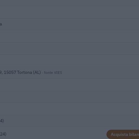
a
9, 15057 Tortona (AL)
· fonte VIES
4)
024)
Acquista bilan