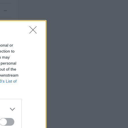
—
.000
sonal or
ection to
ou may
 personal
out of the
 downstream
B’s List of
sivo di