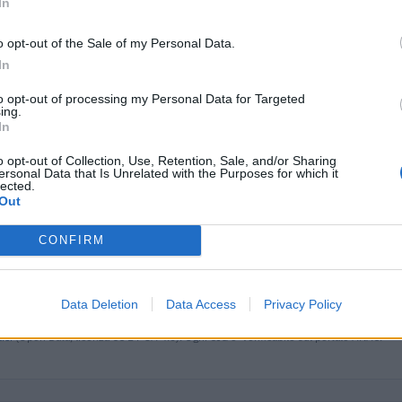
In
40.750 euro
o opt-out of the Sale of my Personal Data.
22.990 euro
In
64.700 euro
to opt-out of processing my Personal Data for Targeted
ing.
In
10.200 euro
o opt-out of Collection, Use, Retention, Sale, and/or Sharing
5.950 euro
ersonal Data that Is Unrelated with the Purposes for which it
lected.
159.000 euro
Out
21.700 euro
CONFIRM
37.000 euro
32.500 euro
Data Deletion
Data Access
Privacy Policy
ici
(Open Data, licenza CC BY-SA 4.0). Ogni CIG e' verificabile sul portale ANAC.