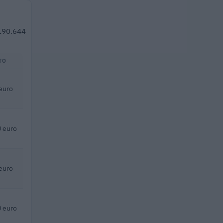
 190.644
TO
euro
 euro
euro
 euro