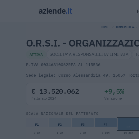
HOME
COMMERCIO ALL'
O.R.S.I. - ORGANIZZAZ
SOCIETA' A RESPONSABILITA' LIMITATA
T
ATTIVA
P.IVA 00346810062
REA AL-115536
Sede legale: Corso Alessandria 49, 15057 Tort
€ 13.520.062
+9,5%
Fatturato 2024
Variazione
SCALA NAZIONALE DEL FATTURATO
F1
F2
F3
F4
F5
0-1M
1-2M
2-5M
5-10M
10-25M