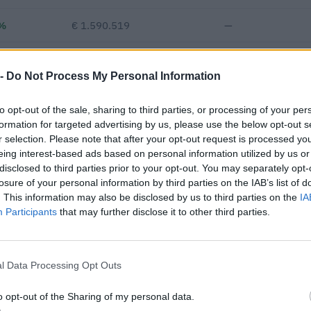
%
€ 1.590.519
—
—
€ 660.662
—
€ 104
 -
Do Not Process My Personal Information
€ 1.690.008
to opt-out of the sale, sharing to third parties, or processing of your per
Fatturato per dipendente
formation for targeted advertising by us, please use the below opt-out s
r selection. Please note that after your opt-out request is processed y
eing interest-based ads based on personal information utilized by us or
disclosed to third parties prior to your opt-out. You may separately opt-
losure of your personal information by third parties on the IAB’s list of
. This information may also be disclosed by us to third parties on the
IA
Participants
that may further disclose it to other third parties.
isulta aggiudicataria di 82 appalti pubblici per un importo comples
.528 euro (dati 2010–2025).
l Data Processing Opt Outs
IMPORTO AGGIUDICATO
o opt-out of the Sharing of my personal data.
11.768 euro