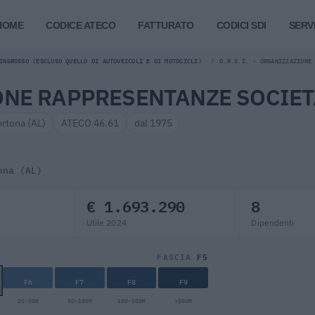
HOME
CODICE ATECO
FATTURATO
CODICI SDI
SERVI
INGROSSO (ESCLUSO QUELLO DI AUTOVEICOLI E DI MOTOCICLI)
O.R.S.I. - ORGANIZZAZIONE
IONE RAPPRESENTANZE SOCIET
ortona (AL)
ATECO 46.61
dal 1975
ona (AL)
€ 1.693.290
8
Utile 2024
Dipendenti
F5
FASCIA
F6
F7
F8
F9
25-50M
50-100M
100-500M
>500M