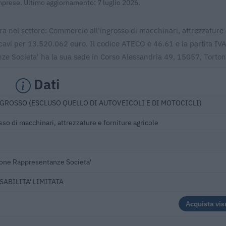
Imprese. Ultimo aggiornamento: 7 luglio 2026.
ra nel settore: Commercio all'ingrosso di macchinari, attrezzature
ricavi per 13.520.062 euro. Il codice ATECO è 46.61 e la partita IVA
e Societa' ha la sua sede in Corso Alessandria 49, 15057, Torton
Dati
GROSSO (ESCLUSO QUELLO DI AUTOVEICOLI E DI MOTOCICLI)
so di macchinari, attrezzature e forniture agricole
zione Rappresentanze Societa'
SABILITA' LIMITATA
Acquista vis