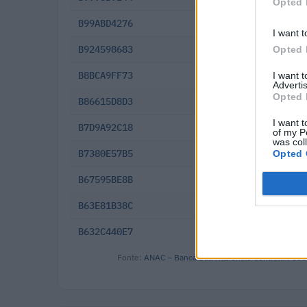
Opted 
B99ABD4276
2025-12-15
I want t
B924598683
2025-11-17
Opted 
B8BCA9FF73
2025-10-16
I want 
Advertis
Opted 
B86615D8D3
2025-09-11
I want t
B7D9A92C18
2025-07-31
of my P
was col
B7380E57B5
2025-04-29
Opted 
B67595BE8B
2025-04-11
B63E81B38C
2025-03-27
B632C440E7
2025-03-25
Fonte:
ANAC – Banca Dati Nazionale Contratti Pubbl