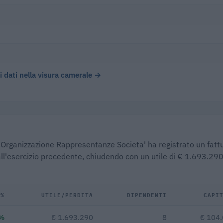
)
 i dati nella visura camerale →
. - Organizzazione Rappresentanze Societa' ha registrato un fatt
all'esercizio precedente, chiudendo con un utile di € 1.693.290
Δ%
UTILE/PERDITA
DIPENDENTI
CAPI
%
€ 1.693.290
8
€ 104