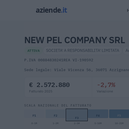
NEW PEL COMPANY SRL
SOCIETA' A RESPONSABILITA' LIMITATA
A
ATTIVA
P.IVA 00884830241
REA VI-190592
Sede legale: Viale Vicenza 56, 36071 Arzignan
€ 2.572.880
-2,7%
Fatturato 2025
Variazione
SCALA NAZIONALE DEL FATTURATO
F1
F2
F4
F5
F3
0-1M
1-2M
2-5M
5-10M
10-25M