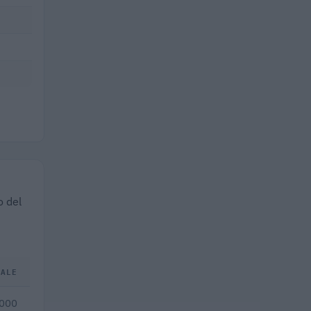
o del
TALE
.000