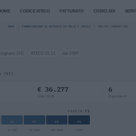
HOME
CODICE ATECO
FATTURATO
CODICI SDI
SERVI
HOME
FABBRICAZIONE DI ARTICOLI IN PELLE E SIMILI
NEW PEL COMPANY SRL
rzignano (VI)
ATECO 15.11
dal 1987
o (VI)
€ 36.277
6
Utile 2025
Dipendenti
F3
FASCIA
F6
F7
F8
F9
25-50M
50-100M
100-500M
>500M