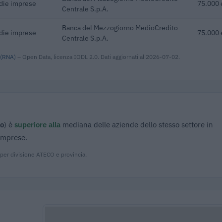
edie imprese
75.000 
Centrale S.p.A.
Banca del Mezzogiorno MedioCredito
edie imprese
75.000 
Centrale S.p.A.
 (RNA)
– Open Data, licenza IODL 2.0. Dati aggiornati al 2026-07-02.
ro
) è
superiore alla
mediana delle aziende dello stesso settore in
 imprese.
 per divisione ATECO e provincia.