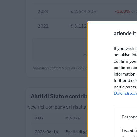
2024
€ 2.644.706
-15,0%
vs
2021
€ 3.112.315
aziende.it
1,4%
If you wish 
Margine netto
sensitive in
confirm you
continue se
Indicatori calcolati dai dati dell'ultimo bilancio disponibile.
information 
further disc
participants
Downstream 
Aiuti di Stato e contributi pubblici
New Pel Company Srl risulta beneficiaria di 32 aiuti
Persona
DATA
MISURA
I want t
2026-06-16
Fondo di garanzia per le piccole e m