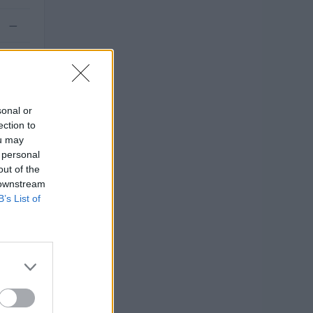
—
—
sonal or
ection to
ou may
 personal
out of the
 downstream
B’s List of
.
O
euro