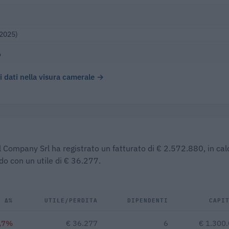
(2025)
o
 i dati nella visura camerale →
l Company Srl ha registrato un fatturato di € 2.572.880, in cal
do con un utile di € 36.277.
Δ%
UTILE/PERDITA
DIPENDENTI
CAPI
,7%
€ 36.277
6
€ 1.300