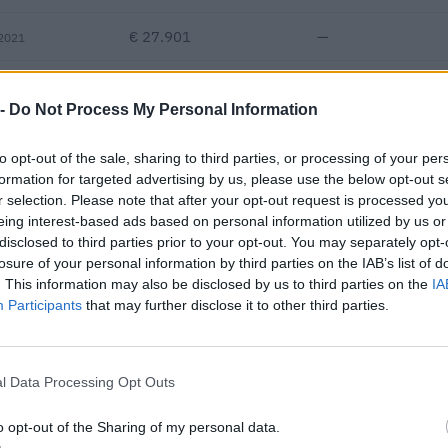
€ 27.901
—
 2021
—
—
—
 -
Do Not Process My Personal Information
€ 428.813
to opt-out of the sale, sharing to third parties, or processing of your per
Fatturato per dipendente
formation for targeted advertising by us, please use the below opt-out s
r selection. Please note that after your opt-out request is processed y
eing interest-based ads based on personal information utilized by us or
disclosed to third parties prior to your opt-out. You may separately opt-
losure of your personal information by third parties on the IAB’s list of
. This information may also be disclosed by us to third parties on the
IA
Participants
that may further disclose it to other third parties.
 o contributi pubblici per un totale di 3.523.006 euro (2020–2026)
l Data Processing Opt Outs
ENTE CONCEDENTE
IMPORT
Banca del Mezzogiorno MedioCredito
o opt-out of the Sharing of my personal data.
edie imprese
80.000 
Centrale S.p.A.