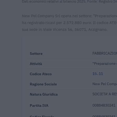
Dati economici relativi al bilancio 2025. Fonte: Registro 
New Pel Company Srl opera nel settore: "Preparazione 
ha registrato ricavi per 2.572.880 euro. Il codice A
sua sede in Viale Vicenza 56, 36071, Arzignano.
Settore
FABBRICAZION
Attività
"Preparazione e
Codice Ateco
15.11
Ragione Sociale
New Pel Compa
Natura Giuridica
SOCIETA' A R
Partita IVA
00884830241
Codice Fiscale
00884830241