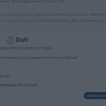
Imprese. Ultimo aggiornamento: 8 luglio 2026.
e concia del cuoio; preparazione e tintura di pellicce". Nell'eser
TECO è 15.11 e la partita IVA è 00884830241. New Pel Company Srl
Dati
E DI ARTICOLI IN PELLE E SIMILI
 concia del cuoio; preparazione e tintura di pellicce"
ny Srl
ESPONSABILITA' LIMITATA
Acquista vis