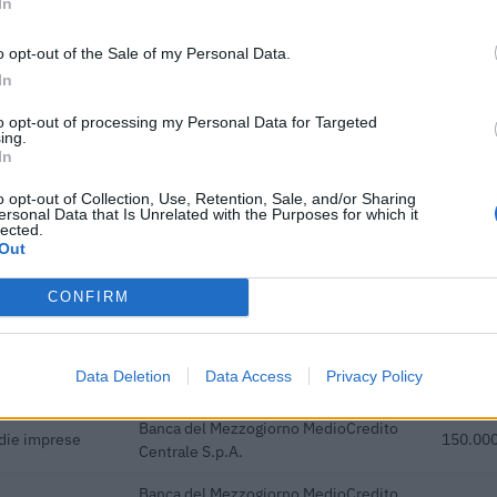
In
Banca del Mezzogiorno MedioCredito
edie imprese
32.000 
o opt-out of the Sale of my Personal Data.
Centrale S.p.A.
In
Banca del Mezzogiorno MedioCredito
edie imprese
280.000
to opt-out of processing my Personal Data for Targeted
Centrale S.p.A.
ing.
In
Banca del Mezzogiorno MedioCredito
edie imprese
80.000 
Centrale S.p.A.
o opt-out of Collection, Use, Retention, Sale, and/or Sharing
ersonal Data that Is Unrelated with the Purposes for which it
lected.
Banca del Mezzogiorno MedioCredito
edie imprese
200.000
Out
Centrale S.p.A.
Banca del Mezzogiorno MedioCredito
CONFIRM
edie imprese
8.000 e
Centrale S.p.A.
creto - legge 30
INPS
4.463 e
Data Deletion
Data Access
Privacy Policy
Banca del Mezzogiorno MedioCredito
edie imprese
150.000
Centrale S.p.A.
Banca del Mezzogiorno MedioCredito