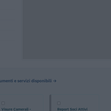
cumenti e servizi disponibili →
Visure Camerali -
Report Soci Attivi