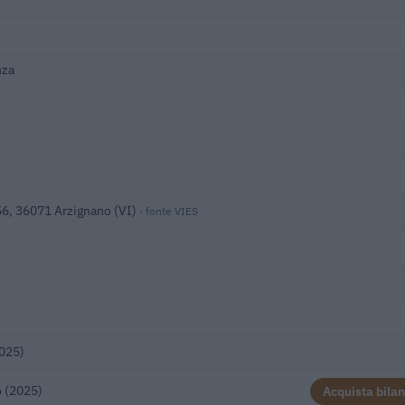
nza
t
56, 36071 Arzignano (VI)
· fonte VIES
2025)
 (2025)
Acquista bilan