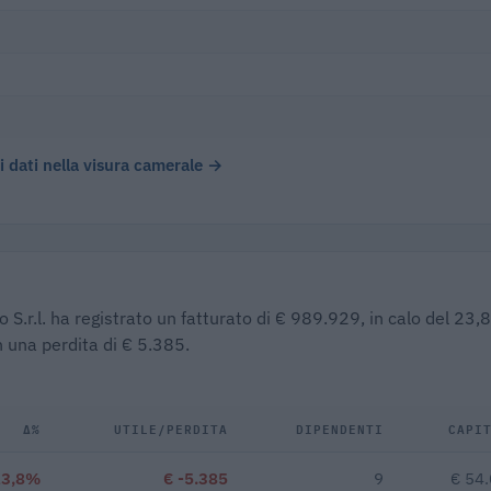
 i dati nella visura camerale →
o S.r.l. ha registrato un fatturato di € 989.929, in calo del 23
n una perdita di € 5.385.
Δ%
UTILE/PERDITA
DIPENDENTI
CAPI
23,8%
€ -5.385
9
€ 54