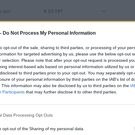
€ 23.747
—
vs 2021
—
—
—
 -
Do Not Process My Personal Information
€ 109.992
to opt-out of the sale, sharing to third parties, or processing of your per
Fatturato per dipendente
formation for targeted advertising by us, please use the below opt-out s
r selection. Please note that after your opt-out request is processed y
eing interest-based ads based on personal information utilized by us or
disclosed to third parties prior to your opt-out. You may separately opt-
losure of your personal information by third parties on the IAB’s list of
. This information may also be disclosed by us to third parties on the
IA
Participants
that may further disclose it to other third parties.
ntributi pubblici per un totale di almeno 797.147 euro (2021–2023).
l Data Processing Opt Outs
ENTE CONCEDENTE
IMPORT
he ai sensi della decisione
o opt-out of the Sharing of my personal data.
agenzia delle entrate
13.382 
inal) SA 101076)