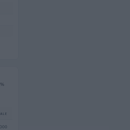
,8%
TALE
.000