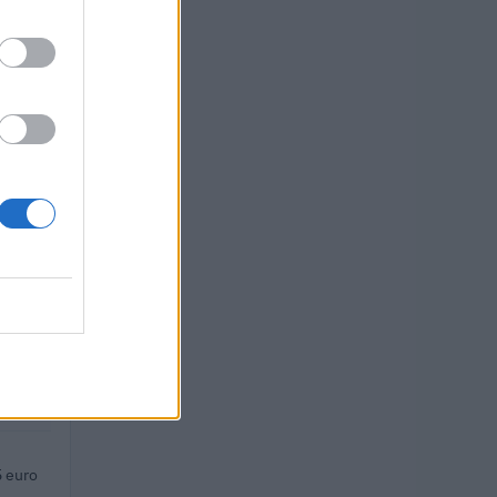
o
o
 euro
uro
uro
 euro