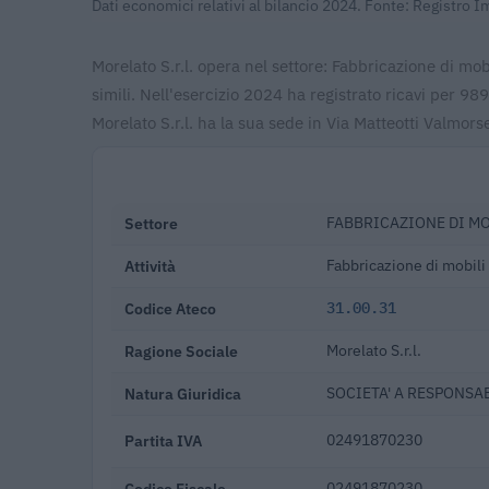
Dati economici relativi al bilancio 2024. Fonte: Registro 
Morelato S.r.l. opera nel settore: Fabbricazione di mob
simili. Nell'esercizio 2024 ha registrato ricavi per 
Morelato S.r.l. ha la sua sede in Via Matteotti Valmors
Settore
FABBRICAZIONE DI MO
Attività
Fabbricazione di mobili 
Codice Ateco
31.00.31
Ragione Sociale
Morelato S.r.l.
Natura Giuridica
SOCIETA' A RESPONSAB
Partita IVA
02491870230
Codice Fiscale
02491870230