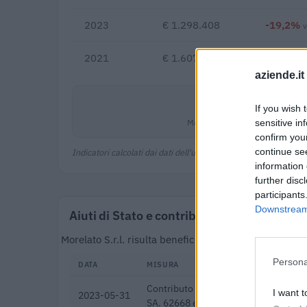
2023
€ 1.298.408
-19,2%
2021
€ 1.607.065
aziende.it
-0,5%
If you wish 
Margine netto
sensitive in
confirm you
continue se
Indicatori calcolati dai dati dell'ultimo bilancio disponibile.
information 
further disc
participants
Downstream 
Aiuti di Stato e contributi pubblici
Morelato S.r.l. risulta beneficiaria di 13 aiuti o co
Persona
DATA
MISURA
Contributo a fondo perduto [e modific
I want t
2023-05-31
SA. 62668 e decisione C(2022) 171 f