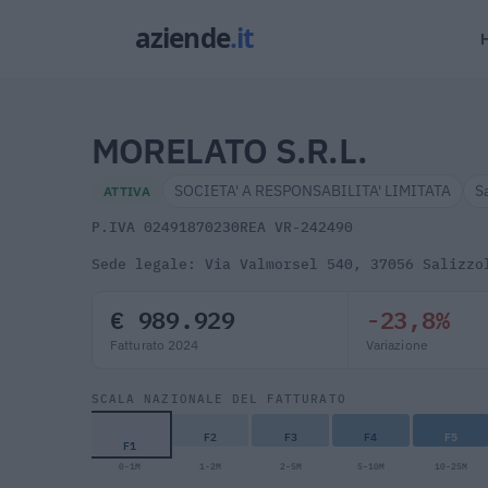
MORELATO S.R.L.
SOCIETA' A RESPONSABILITA' LIMITATA
S
ATTIVA
P.IVA 02491870230
REA VR-242490
Sede legale: Via Valmorsel 540, 37056 Salizzo
€ 989.929
-23,8%
Fatturato 2024
Variazione
SCALA NAZIONALE DEL FATTURATO
F2
F3
F4
F5
F1
0-1M
1-2M
2-5M
5-10M
10-25M