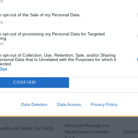
In
i Stato – COVID 19 (Artt. 54 -
Comune di Sanguinetto
179 eur
o opt-out of the Sale of my Personal Data.
l'art. 62 del
In
i Stato – COVID 19 (Artt. 54 -
Comune di Sanguinetto
163 eur
to opt-out of processing my Personal Data for Targeted
l'art. 62 del
ing.
In
 italiane esportatrici in
Simest S.p.A.
360.000
russia
o opt-out of Collection, Use, Retention, Sale, and/or Sharing
ersonal Data that Is Unrelated with the Purposes for which it
lected.
i previdenziali per aziende
inps
1.570 e
Out
ssa integrazione
Banca del Mezzogiorno
CONFIRM
odifica SA.56966, SA.57625,
MedioCredito Centrale
n.d.
S.p.A.
Data Deletion
Data Access
Privacy Policy
i previdenziali per aziende
inps
3.354 e
ssa integrazione
Banca del Mezzogiorno
odifica SA.56966, SA.57625,
MedioCredito Centrale
134.835