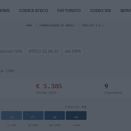
HOME
CODICE ATECO
FATTURATO
CODICI SDI
SERVI
HOME
FABBRICAZIONE DI MOBILI
MORELATO S.R.L.
alizzole (VR)
ATECO 31.00.31
dal 1994
le (VR)
€ 5.385
9
Perdita 2024
Dipendenti
F1
FASCIA
F6
F7
F8
F9
25-50M
50-100M
100-500M
>500M