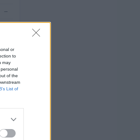
—
—
sonal or
ection to
ou may
 personal
out of the
 downstream
B’s List of
O
euro