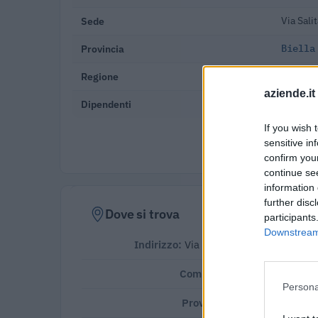
Sede
Via Sali
Provincia
Biella
Regione
Piemon
aziende.it
Dipendenti
10-19 d
If you wish 
Verifica
sensitive in
confirm you
continue se
information 
further disc
Dove si trova
participants
Downstream 
Indirizzo:
Via Salita Motto 1 , 13836
Comune:
Cossato
Persona
Provincia:
Biella