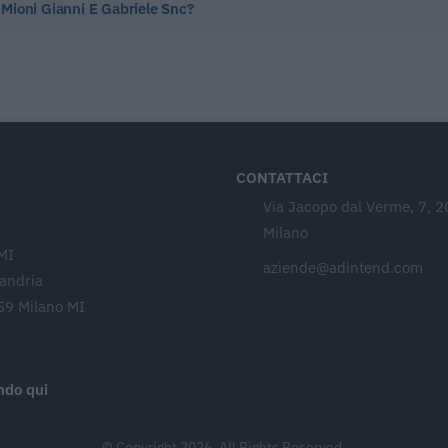
i Mioni Gianni E Gabriele Snc?
CONTATTACI
Via Jacopo dal Verme, 7, 
Milano
MI
aziende@adintend.com
sandria
59 Milano MI
ando qui
© Copyright 2026. All Rights Reserved.