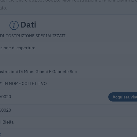
ato.
Dati
 DI COSTRUZIONE SPECIALIZZATI
zione di coperture
struzioni Di Mioni Gianni E Gabriele Snc
A' IN NOME COLLETTIVO
60020
Acquista vis
60020
 Biella
o