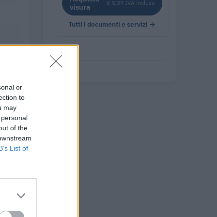
€ 5,39 IVA inclusa
visura
Tutti i documenti e servizi →
sonal or
ection to
ou may
 personal
out of the
 downstream
B’s List of