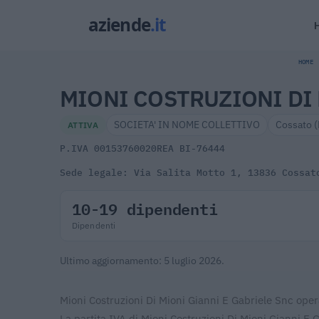
HOME
MIONI COSTRUZIONI DI 
SOCIETA' IN NOME COLLETTIVO
Cossato (
ATTIVA
P.IVA 00153760020
REA BI-76444
Sede legale: Via Salita Motto 1, 13836 Cossat
10-19 dipendenti
Dipendenti
Ultimo aggiornamento: 5 luglio 2026.
Mioni Costruzioni Di Mioni Gianni E Gabriele Snc opera
La partita IVA di Mioni Costruzioni Di Mioni Gianni E