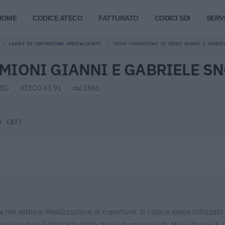
HOME
CODICE ATECO
FATTURATO
CODICI SDI
SERVI
LAVORI DI COSTRUZIONE SPECIALIZZATI
MIONI COSTRUZIONI DI MIONI GIANNI E GABRIE
MIONI GIANNI E GABRIELE S
BI)
ATECO 43.91
dal 1961
o (BI)
 nel settore: Realizzazione di coperture. Il codice ateco utilizzato
 Gabriele Snc è 00153760020. Mioni Costruzioni Di Mioni Gianni E 