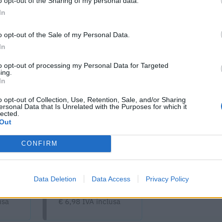
o opt-out of the Sharing of my personal data.
In
o opt-out of the Sale of my Personal Data.
In
to opt-out of processing my Personal Data for Targeted
ing.
In
o opt-out of Collection, Use, Retention, Sale, and/or Sharing
cumenti e servizi disponibili →
ersonal Data that Is Unrelated with the Purposes for which it
lected.
Out
CONFIRM
 -
Visure Camerali -
one
Storico Società di
Data Deletion
Data Access
Privacy Policy
Persone
usa
€ 6,98 IVA inclusa