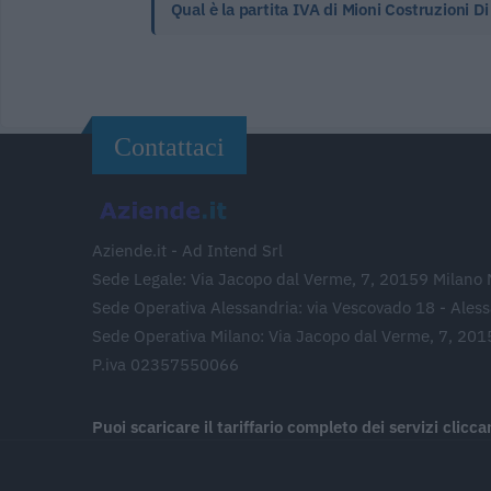
Qual è la partita IVA di Mioni Costruzioni D
Contattaci
Aziende.it - Ad Intend Srl
Sede Legale: Via Jacopo dal Verme, 7, 20159 Milano 
Sede Operativa Alessandria: via Vescovado 18 - Ales
Sede Operativa Milano: Via Jacopo dal Verme, 7, 201
P.iva 02357550066
Puoi scaricare il tariffario completo dei servizi clicc