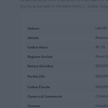
Snc ha la sua sede in Via Salita Motto 1 , 13836, Coss
Settore
LAVORI
Attività
Realizza
Codice Ateco
43.91
Ragione Sociale
Mioni Co
Natura Giuridica
SOCIET
Partita IVA
001537
Codice Fiscale
001537
Camera di Commercio
CCIAA di
Comune
Cossat