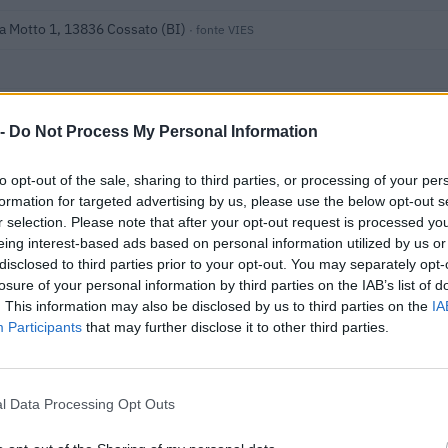
ta Motto 1, 13836 Cossato (BI)
· fonte VIES
te
 -
Do Not Process My Personal Information
ipendenti
to opt-out of the sale, sharing to third parties, or processing of your per
 i dati nella visura camerale →
formation for targeted advertising by us, please use the below opt-out s
r selection. Please note that after your opt-out request is processed y
eing interest-based ads based on personal information utilized by us or
disclosed to third parties prior to your opt-out. You may separately opt-
losure of your personal information by third parties on the IAB’s list of
. This information may also be disclosed by us to third parties on the
IA
Participants
that may further disclose it to other third parties.
l Data Processing Opt Outs