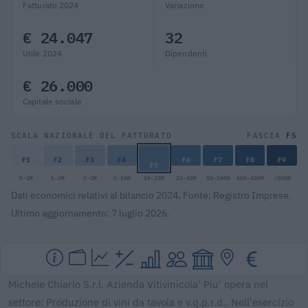
Fatturato 2024
Variazione
€ 24.047
32
Utile 2024
Dipendenti
€ 26.000
Capitale sociale
F5
SCALA NAZIONALE DEL FATTURATO
FASCIA
F1
F2
F3
F4
F6
F7
F8
F9
F5
0-1M
1-2M
2-5M
5-10M
10-25M
25-50M
50-100M
100-500M
>500M
Dati economici relativi al bilancio 2024. Fonte: Registro Imprese.
Ultimo aggiornamento: 7 luglio 2026.
Michele Chiarlo S.r.l. Azienda Vitivinicola' Piu' opera nel
settore: Produzione di vini da tavola e v.q.p.r.d.. Nell'esercizio