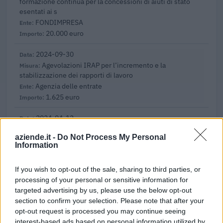
formazione continua per la concessioni di aiuti di stato
esentati ai s
FONDIMPRESA
20.000 euro
2024-09-30
Agevolazioni IRAP per l’incremento e la
stabilizzazione dei rapporti di lavoro
Agenzia delle entrate
1.625 euro
2024-04-12
Fondo di garanzia per le piccole e medie imprese
aziende.it -
Do Not Process My Personal
Banca del Mezzogiorno MedioCredito Centrale S.p.A.
Information
800.000 euro
If you wish to opt-out of the sale, sharing to third parties, or
2023-11-23
processing of your personal or sensitive information for
Nuova Sabatini - Finanziamenti per l'acquisto di
targeted advertising by us, please use the below opt-out
nuovi macchinari, impianti e attrezzature da parte delle
section to confirm your selection. Please note that after your
piccole e medi
opt-out request is processed you may continue seeing
Ministero delle Imprese e del Made in Italy -
interest-based ads based on personal information utilized by