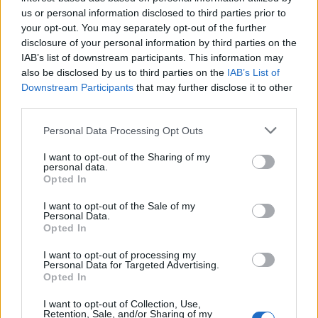
Dipartimento per le politiche per
us or personal information disclosed to third parties prior to
36.598 euro
your opt-out. You may separately opt-out of the further
disclosure of your personal information by third parties on the
2023-03-28
IAB’s list of downstream participants. This information may
esenzioni fiscali e crediti d'imposta adottati a
also be disclosed by us to third parties on the
IAB’s List of
seguito della crisi economica causata dall'epidemia di
Downstream Participants
that may further disclose it to other
COVID-19 [con mo
third parties.
agenzia delle entrate
2.824 euro
Personal Data Processing Opt Outs
2022-04-22
I want to opt-out of the Sharing of my
Nuova Sabatini - Finanziamenti per l'acquisto di
personal data.
Opted In
nuovi macchinari, impianti e attrezzature da parte delle
piccole e medi
I want to opt-out of the Sale of my
Ministero delle Imprese e del Made in Italy -
Personal Data.
Dipartimento per le politiche per
Opted In
90.831 euro
I want to opt-out of processing my
Personal Data for Targeted Advertising.
2021-12-21
Opted In
GARANZIA DEL FONDO A VALERE SULLA SEZIONE
SPECIALE DI CUI ALL’ARTICOLO 56 DEL DECRETO-LEGGE
I want to opt-out of Collection, Use,
DEL 17 MARZO 2020 N. 18
Retention, Sale, and/or Sharing of my