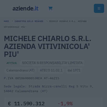
HOME
INDUSTRIA DELLE BEVANDE
MICHELE CHIARLO S.R.L. AZIENDA
VITIVINICOLA' PIU'
MICHELE CHIARLO S.R.L.
AZIENDA VITIVINICOLA'
PIU'
SOCIETA' A RESPONSABILITA' LIMITATA
ATTIVA
Calamandrana (AT)
ATECO 11.02.1
dal 1971
P.IVA 00106900053
REA AT-46215
Sede legale: Strada Nizza-canelli Reg S Vito 9,
14042 Calamandrana (AT)
€ 11.590.312
-1,9%