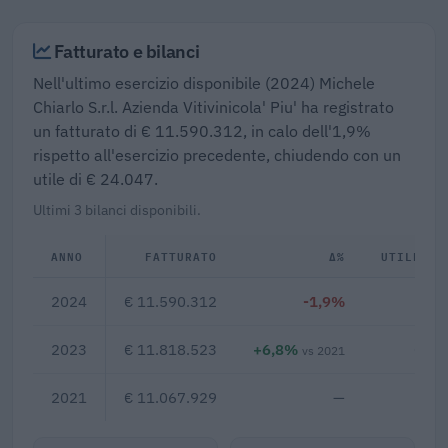
Fatturato e bilanci
Nell'ultimo esercizio disponibile (2024) Michele
Chiarlo S.r.l. Azienda Vitivinicola' Piu' ha registrato
un fatturato di € 11.590.312, in calo dell'1,9%
rispetto all'esercizio precedente, chiudendo con un
utile di € 24.047.
Ultimi 3 bilanci disponibili.
ANNO
FATTURATO
Δ%
UTILE/PE
2024
€ 11.590.312
-1,9%
€ 2
2023
€ 11.818.523
+6,8%
€ 26
vs 2021
2021
€ 11.067.929
—