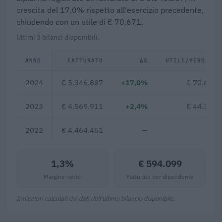
crescita del 17,0% rispetto all'esercizio precedente,
chiudendo con un utile di € 70.671.
Ultimi 3 bilanci disponibili.
ANNO
FATTURATO
Δ%
UTILE/PERDITA
2024
€ 5.346.887
+17,0%
€ 70.671
2023
€ 4.569.911
+2,4%
€ 44.334
2022
€ 4.464.451
—
—
1,3%
€ 594.099
Margine netto
Fatturato per dipendente
Indicatori calcolati dai dati dell'ultimo bilancio disponibile.