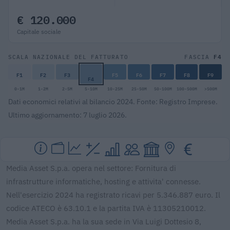
€ 120.000
Capitale sociale
F4
SCALA NAZIONALE DEL FATTURATO
FASCIA
F1
F2
F3
F5
F6
F7
F8
F9
F4
0-1M
1-2M
2-5M
5-10M
10-25M
25-50M
50-100M
100-500M
>500M
Dati economici relativi al bilancio 2024. Fonte: Registro Imprese.
Ultimo aggiornamento: 7 luglio 2026.
Media Asset S.p.a. opera nel settore: Fornitura di
infrastrutture informatiche, hosting e attivita' connesse.
Nell'esercizio 2024 ha registrato ricavi per 5.346.887 euro. Il
codice ATECO è 63.10.1 e la partita IVA è 11305210012.
Media Asset S.p.a. ha la sua sede in Via Luigi Dottesio 8,