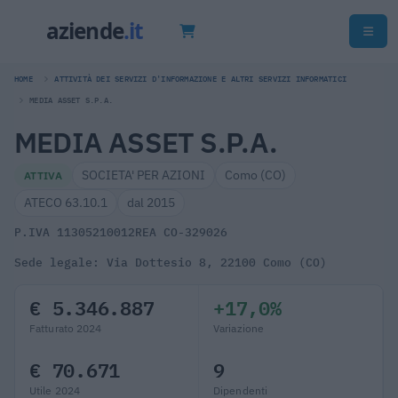
HOME
ATTIVITÀ DEI SERVIZI D'INFORMAZIONE E ALTRI SERVIZI INFORMATICI
MEDIA ASSET S.P.A.
MEDIA ASSET S.P.A.
SOCIETA' PER AZIONI
Como (CO)
ATTIVA
ATECO 63.10.1
dal 2015
P.IVA 11305210012
REA CO-329026
Sede legale: Via Dottesio 8, 22100 Como (CO)
€ 5.346.887
+17,0%
Fatturato 2024
Variazione
€ 70.671
9
Utile 2024
Dipendenti