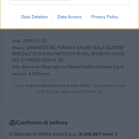
GARANZIA DEL FONDO A VALERE SULLA SEZIONE
SPECIALE DI CUI ALL’ARTICOLO 56 DEL DECRETO-LEGGE
DEL 17 MARZO 2020 N. 18
Data Deletion
Data Access
Privacy Policy
Banca del Mezzogiorno MedioCredito Centrale S.p.A.
951 euro
2020-12-15
GARANZIA DEL FONDO A VALERE SULLA SEZIONE
SPECIALE DI CUI ALL’ARTICOLO 56 DEL DECRETO-LEGGE
DEL 17 MARZO 2020 N. 18
Banca del Mezzogiorno MedioCredito Centrale S.p.A.
2.093 euro
Fonte:
Registro Nazionale Aiuti di Stato (RNA)
– Open Data, licenza
IODL 2.0. Dati aggiornati al 2026-07-02.
Confronto di settore
Il fatturato di Media Asset S.p.a. (
5.346.887 euro
) è