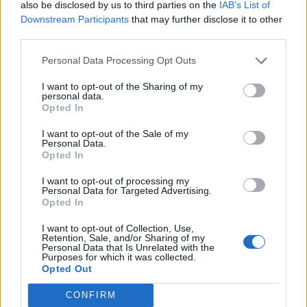
also be disclosed by us to third parties on the
IAB’s List of
COVID-19: Direct grants to SMEs engaging in
international activities and operations for the digital and
Downstream Participants
that may further disclose it to other
green transition
third parties.
Simest S.p.A.
Personal Data Processing Opt Outs
60.830 euro
I want to opt-out of the Sharing of my
2022-02-19
personal data.
Esonero dal versamento dei contributi previdenziali
Opted In
per aziende che non richiedono trattamenti di cassa
I want to opt-out of the Sale of my
integrazione
Personal Data.
inps
Opted In
2.775 euro
I want to opt-out of processing my
Personal Data for Targeted Advertising.
2021-12-06
Opted In
esenzioni fiscali e crediti d'imposta adottati a
seguito della crisi economica causata dall'epidemia di
I want to opt-out of Collection, Use,
COVID-19 [con mo
Retention, Sale, and/or Sharing of my
Personal Data that Is Unrelated with the
agenzia delle entrate
Purposes for which it was collected.
1.725 euro
Opted Out
2021-06-22
CONFIRM