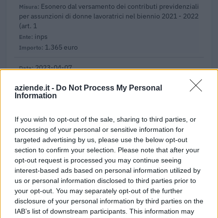
Esonero dal versamento dei contributi previdenziali
per assunzioni di donne lavoratrici nel biennio 2021 - 2022
(art. 1
inps
1.365 euro
2023-04-07
esenzioni fiscali e crediti d'imposta adottati a
seguito della crisi economica causata dall'epidemia di
aziende.it -
Do Not Process My Personal
Information
COVID-19 [con mo
agenzia delle entrate
2.022 euro
If you wish to opt-out of the sale, sharing to third parties, or
processing of your personal or sensitive information for
2022-11-12
targeted advertising by us, please use the below opt-out
Esonero dal versamento dei contributi previdenziali
section to confirm your selection. Please note that after your
per assunzioni di donne lavoratrici nel biennio 2021 - 2022
opt-out request is processed you may continue seeing
(art. 1
interest-based ads based on personal information utilized by
inps
us or personal information disclosed to third parties prior to
1.560 euro
your opt-out. You may separately opt-out of the further
disclosure of your personal information by third parties on the
2022-05-26
IAB’s list of downstream participants. This information may